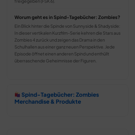
freigegeben (FSK 6).
Worum geht es in Spind-Tagebücher: Zombies?
Ein Blick hinter die Spinde von Sunnyside & Shadyside:
In dieser vertikalen Kurzfilm-Serie kehren die Stars aus
Zombies 4 zurück und zeigen das Drama in den
Schulhallen aus einer ganz neuen Perspektive. Jede
Episode öffnet einen anderen Spind und enthüllt
überraschende Geheimnisse der Figuren.
Spind-Tagebücher: Zombies
Merchandise & Produkte