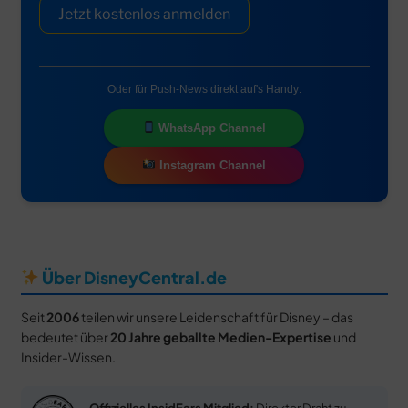
Jetzt kostenlos anmelden
Oder für Push-News direkt auf's Handy:
WhatsApp Channel
Instagram Channel
Über DisneyCentral.de
Seit
2006
teilen wir unsere Leidenschaft für Disney – das
bedeutet über
20 Jahre geballte Medien-Expertise
und
Insider-Wissen.