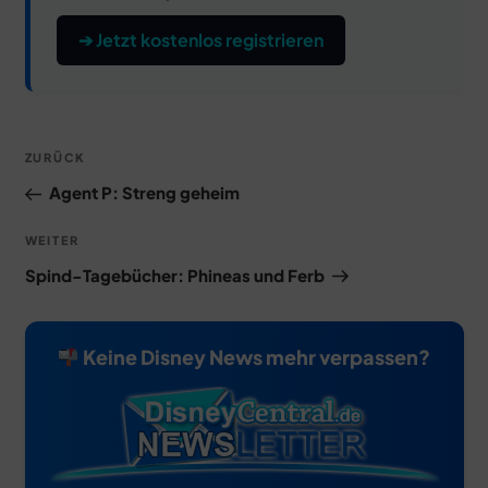
➔ Jetzt kostenlos registrieren
Beitragsnavigation
Vorheriger
ZURÜCK
Beitrag
Agent P: Streng geheim
Nächster
WEITER
Beitrag
Spind-Tagebücher: Phineas und Ferb
Keine Disney News mehr verpassen?