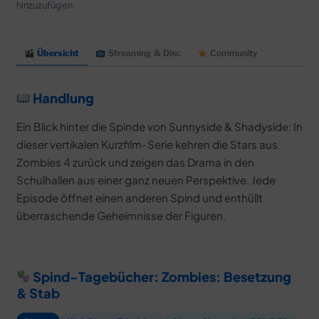
MERCH
hinzuzufügen.
DEALS
Übersicht
Streaming & Disc
Community
MEIN HQ
50
Handlung
Ein Blick hinter die Spinde von Sunnyside & Shadyside: In
dieser vertikalen Kurzfilm-Serie kehren die Stars aus
Zombies 4 zurück und zeigen das Drama in den
Schulhallen aus einer ganz neuen Perspektive. Jede
Episode öffnet einen anderen Spind und enthüllt
überraschende Geheimnisse der Figuren.
Spind-Tagebücher: Zombies: Besetzung
& Stab