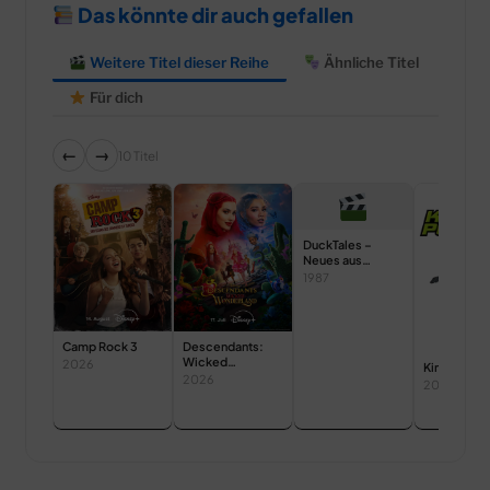
Das könnte dir auch gefallen
Weitere Titel dieser Reihe
Ähnliche Titel
Für dich
←
→
10 Titel
DuckTales –
Neues aus
Entenhausen
1987
Camp Rock 3
Descendants:
Wicked
2026
Kim Possib
Wonderland
2026
2002