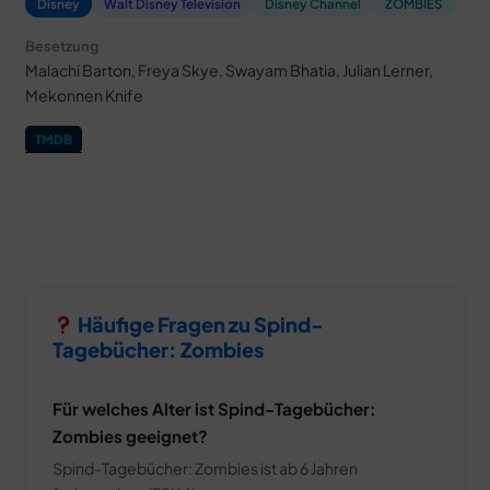
Disney
Walt Disney Television
Disney Channel
ZOMBIES
Besetzung
Malachi Barton, Freya Skye, Swayam Bhatia, Julian Lerner,
Mekonnen Knife
TMDB
Häufige Fragen zu Spind-
Tagebücher: Zombies
Für welches Alter ist Spind-Tagebücher:
Zombies geeignet?
Spind-Tagebücher: Zombies ist ab 6 Jahren