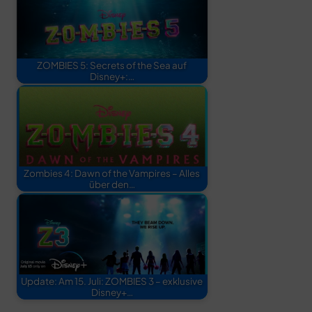
ZOMBIES 5: Secrets of the Sea auf
Disney+:…
Zombies 4: Dawn of the Vampires – Alles
über den…
Update: Am 15. Juli: ZOMBIES 3 – exklusive
Disney+…