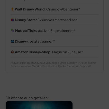
Walt Disney World:
Orlando-Abenteuer
Disney Store:
Exklusives Merchandise
Musical Tickets:
Live-Entertainment
Disney+:
Jetzt streamen
Amazon Disney-Shop:
Magie für Zuhause
Hinweis: Bei Buchung/Kauf über diese Links erhalten wir eine kleine
Provision – ohne Mehrkosten für dich. Danke für deinen Support!
Dir könnte auch gefallen: