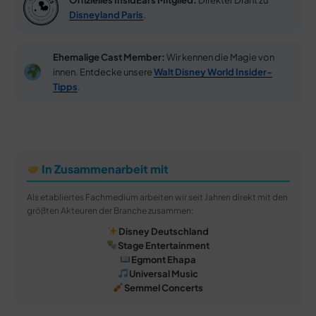
Offizielles InsidEars Mitglied:
Direkter Draht zu
Disneyland Paris
.
Ehemalige Cast Member:
Wir kennen die Magie von
innen. Entdecke unsere
Walt Disney World Insider-
Tipps
.
In Zusammenarbeit mit
Als etabliertes Fachmedium arbeiten wir seit Jahren direkt mit den
größten Akteuren der Branche zusammen:
Disney Deutschland
Stage Entertainment
Egmont Ehapa
Universal Music
Semmel Concerts