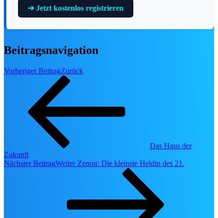
➔ Jetzt kostenlos registrieren
Beitragsnavigation
Disney Deals & Angebote
Vorheriger Beitrag
Zurück
Die besten Blu-ray-, 4K- & Streaming-Deals –
handverlesen.
Zum Deal ➔
🏰 Disneyland & Parks
Disney Parks
Das Haus der
Zukunft
Nächster Beitrag
Weiter
Zenon: Die kleinste Heldin des 21.
🏰 Disneyland Paris Hub
🌎 Walt Disney World
🎡 Disneyland Resort
🚢 Disney Cruise Line