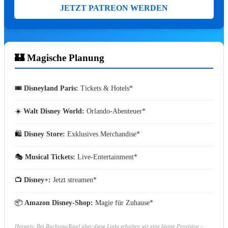
🎻
Disney Worlds Collide Concert Tour
JETZT PATREON WERDEN
🎻
Disney at Neuschwanstein
Disney in Concert – Die Jubiläumtstou
🎻
2026
🏰 Magische Planung
🎟️
Alle Show-Tickets
MUSICA
🎟️
Disneyland Paris:
Tickets & Hotels
☀️
Walt Disney World:
Orlando-Abenteuer
🛍️
Disney Store:
Exklusives Merchandise
Zweite DER KÖNIG DER LÖWEN
🎭
Musical Tickets:
Live-Entertainment
Relaxed Performance am 18. Septembe
2026 🦁💛
📺
Disney+:
Jetzt streamen
DER KÖNIG DER LÖWEN Relaxed Performanc
Stage Entertainment zeigt am 18. September 20
die zweite Relaxed Performance von…
📦
Amazon Disney-Shop:
Magie für Zuhause
Mehr erfahren ➔
Hinweis: Bei Buchung/Kauf über diese Links erhalten wir eine kleine Provision –