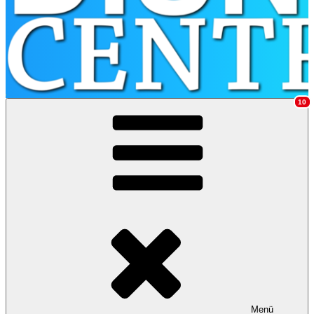
10
DisneyCentral.de
Disney Portal mit News, Parks, Podcast, Community & Magie seit
2006
Menü