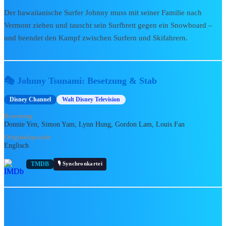
Der hawaiianische Surfer Johnny muss mit seiner Familie nach
Forum & Community
Vermont ziehen und tauscht sein Surfbrett gegen ein Snowboard –
Aktuelle Gewinnspiele
und beendet den Kampf zwischen Surfern und Skifahrern.
Unterstütze uns (Patreon)
Mein Fan-HQ
Unser Team & Kontakt
🎭 Johnny Tsunami: Besetzung & Stab
✨ GEWINNSPIE
Disney Channel
Walt Disney Television
Besetzung
Donnie Yen, Simon Yam, Lynn Hung, Gordon Lam, Louis Fan
Originalsprache
Englisch
🎙️ Synchronkartei
TMDB
TOY STORY 5 Produkt-Gewinnspiel:
Gewinne 1 von 2 Produktpaketen 🤠
Toy Story 5 Produkt-Gewinnspiel auf
DisneyCentral.de: Gewinne 1 von 2
Produktpaketen – u. a. Hi-Tech Buzz Lightyear,
Woody-Plüsch…
Jetzt teilnehmen!