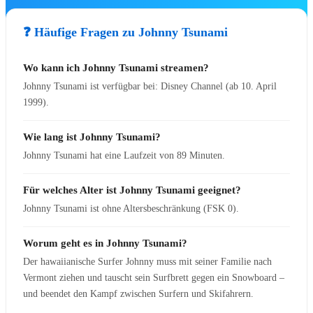
🎬 Kino & Streaming
❓ Häufige Fragen zu Johnny Tsunami
Bibliothek
Wo kann ich Johnny Tsunami streamen?
Zur Bibliothek
Johnny Tsunami ist verfügbar bei: Disney Channel (ab 10. April
Alle Kinofilme
1999).
Alle Serien
Wie lang ist Johnny Tsunami?
Kinostarts 2026
Johnny Tsunami hat eine Laufzeit von 89 Minuten.
Blu-rays & DVDs 2026
Kurzfilme & Specials
soon
Für welches Alter ist Johnny Tsunami geeignet?
📅
Release Radar →
Johnny Tsunami ist ohne Altersbeschränkung (FSK 0).
📺 Disney+ & TV
Worum geht es in Johnny Tsunami?
Der hawaiianische Surfer Johnny muss mit seiner Familie nach
🔥
Disney+ Neuheiten
Vermont ziehen und tauscht sein Surfbrett gegen ein Snowboard –
🎬
Disney+ Originals
und beendet den Kampf zwischen Surfern und Skifahrern.
🛋️
Serien-Highlights