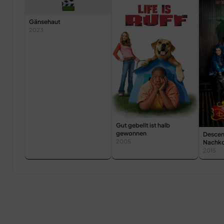
Gänsehaut
2023
Gut gebellt ist halb
gewonnen
Descen
2005
Nachk
2015