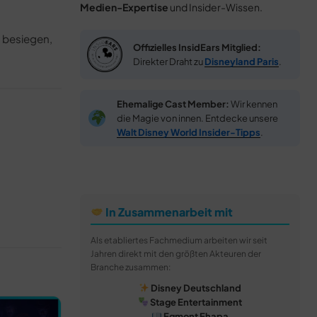
Medien-Expertise
und Insider-Wissen.
t besiegen,
Offizielles InsidEars Mitglied:
Direkter Draht zu
Disneyland Paris
.
Ehemalige Cast Member:
Wir kennen
die Magie von innen. Entdecke unsere
Walt Disney World Insider-Tipps
.
In Zusammenarbeit mit
Als etabliertes Fachmedium arbeiten wir seit
Jahren direkt mit den größten Akteuren der
Branche zusammen:
Disney Deutschland
Stage Entertainment
Egmont Ehapa