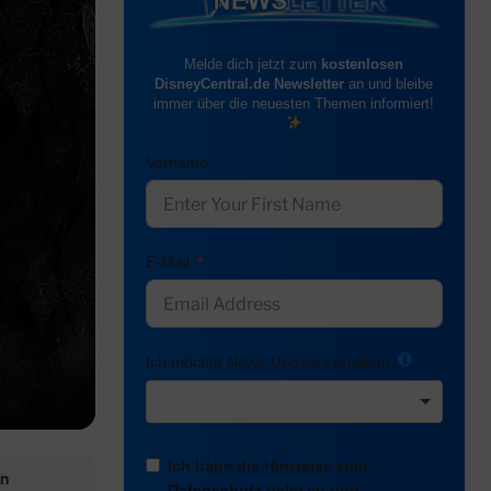
Melde dich jetzt zum
kostenlosen
DisneyCentral.de Newsletter
an und bleibe
immer über die neuesten Themen informiert!
Vorname
E-Mail
Ich möchte News-Updates erhalten:
Ich habe die Hinweise zum
on
Datenschutz
gelesen und