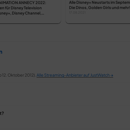
Alle Disney+ Neustarts im Septem
ANIMATION ANNECY 2022:
Die Dinos, Golden Girls und mehr
 für Disney Television
isney+, Disney Channel,…
17.08.2021
n
 12. Oktober 2012).
Alle Streaming-Anbieter auf JustWatch →
t?