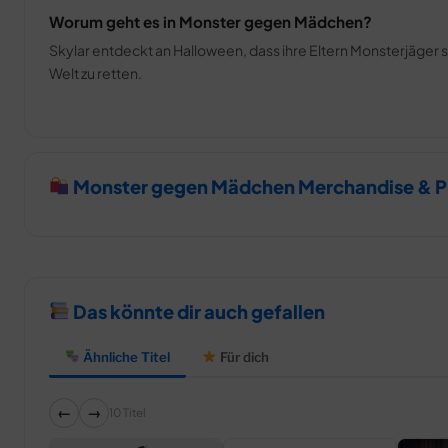
Worum geht es in Monster gegen Mädchen?
Skylar entdeckt an Halloween, dass ihre Eltern Monsterjäger 
Welt zu retten.
Monster gegen Mädchen Merchandise & P
Das könnte dir auch gefallen
Ähnliche Titel
Für dich
←
→
10 Titel