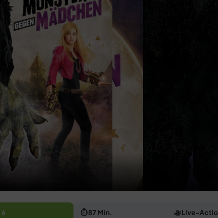
 6
⏱ 87 Min.
Live-Acti