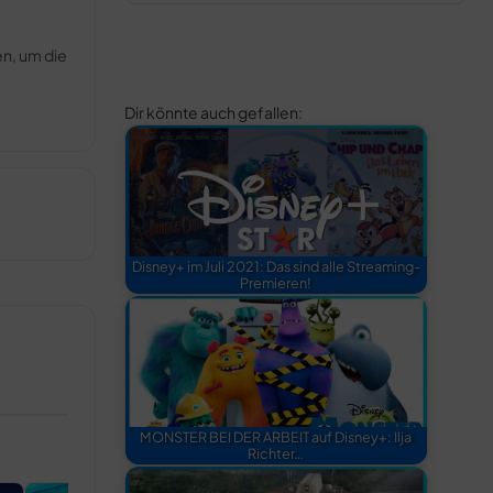
en, um die
Dir könnte auch gefallen:
Disney+ im Juli 2021: Das sind alle Streaming-
Premieren!
MONSTER BEI DER ARBEIT auf Disney+: Ilja
Richter…