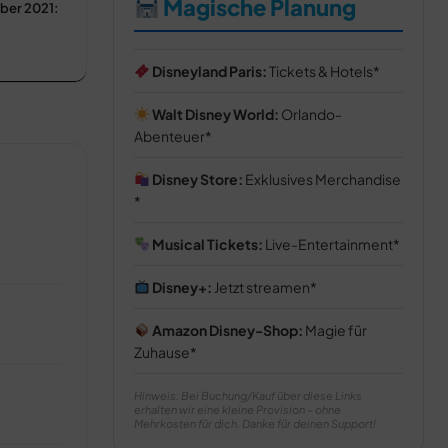
Magische Planung
ber 2021:
!
Disneyland Paris:
Tickets & Hotels
Walt Disney World:
Orlando-
Abenteuer
Disney Store:
Exklusives Merchandise
Musical Tickets:
Live-Entertainment
Disney+:
Jetzt streamen
Amazon Disney-Shop:
Magie für
Zuhause
Hinweis: Bei Buchung/Kauf über diese Links
erhalten wir eine kleine Provision – ohne
Mehrkosten für dich. Danke für deinen Support!