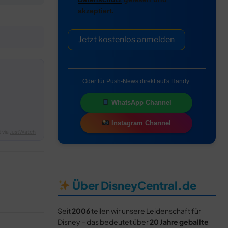
akzeptiert.
Jetzt kostenlos anmelden
Oder für Push-News direkt auf's Handy:
WhatsApp Channel
Instagram Channel
 via
JustWatch
Über DisneyCentral.de
Seit
2006
teilen wir unsere Leidenschaft für
Disney – das bedeutet über
20 Jahre geballte