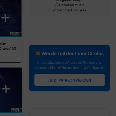
Universal Music
Semmel Concerts
n im
 Disney100
Werde Teil des Inner Circles
Unterstütze unsere Arbeit auf Patreon und
erhalte exklusive Bonus-Inhalte & Podcasts!
JETZT PATREON WERDEN