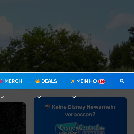
MERCH
DEALS
MEIN HQ
50
Keine Disney News mehr
verpassen?