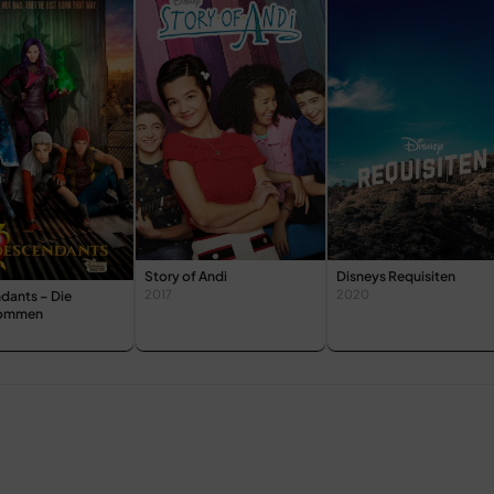
Story of Andi
Disneys Requisiten
2017
2020
dants – Die
ommen