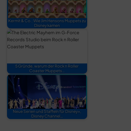
Kermit & Co.: Wie Jim Hensons Muppets zu
Disney kamen
5 Gründe, warum der Rock n Roller
Coaster Muppets…
Neue Serien und Staffeln für Disney+,
Disney Channel…