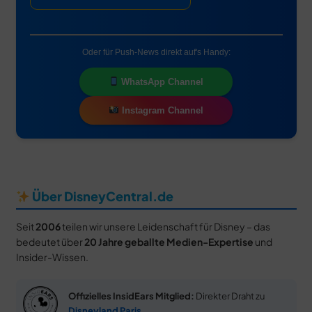
Oder für Push-News direkt auf's Handy:
WhatsApp Channel
Instagram Channel
Über DisneyCentral.de
Seit
2006
teilen wir unsere Leidenschaft für Disney – das
bedeutet über
20 Jahre geballte Medien-Expertise
und
Insider-Wissen.
Offizielles InsidEars Mitglied:
Direkter Draht zu
Disneyland Paris
.