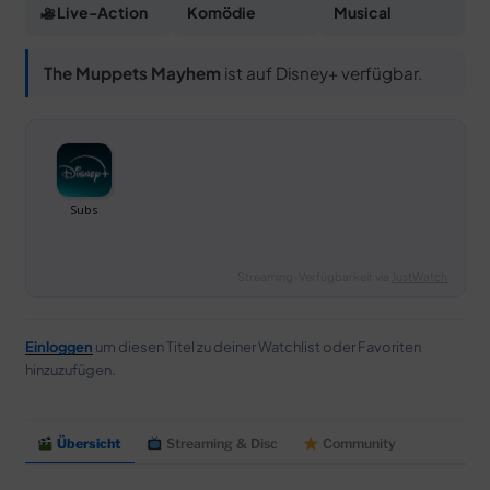
Live-Action
Komödie
Musical
The Muppets Mayhem
ist auf Disney+ verfügbar.
Streaming-Verfügbarkeit via
JustWatch
Einloggen
um diesen Titel zu deiner Watchlist oder Favoriten
hinzuzufügen.
Übersicht
Streaming & Disc
Community