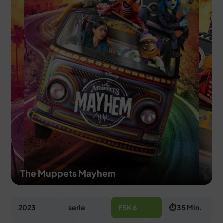
MERCH
DEALS
MEIN HQ
50
The Muppets Mayhem
2023
serie
FSK 6
⏱ 35 Min.