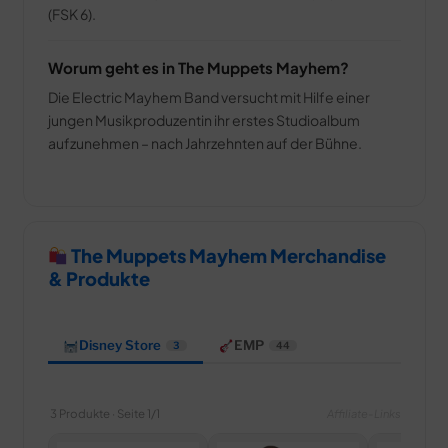
(FSK 6).
Worum geht es in The Muppets Mayhem?
Die Electric Mayhem Band versucht mit Hilfe einer
jungen Musikproduzentin ihr erstes Studioalbum
aufzunehmen – nach Jahrzehnten auf der Bühne.
The Muppets Mayhem Merchandise
& Produkte
Disney Store
EMP
3
44
3 Produkte · Seite 1/1
Affiliate-Links