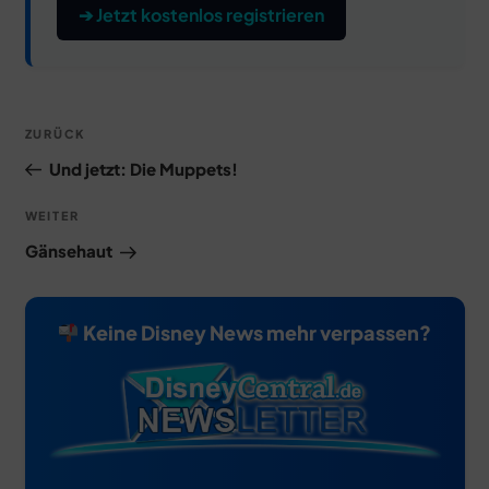
➔ Jetzt kostenlos registrieren
Beitragsnavigation
Vorheriger
ZURÜCK
Beitrag
Und jetzt: Die Muppets!
Nächster
WEITER
Beitrag
Gänsehaut
Keine Disney News mehr verpassen?