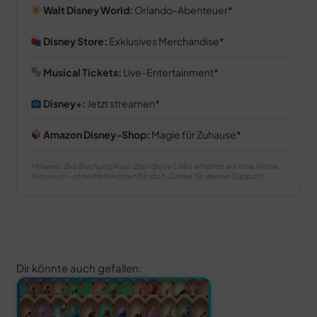
Walt Disney World:
Orlando-Abenteuer
Disney Store:
Exklusives Merchandise
Musical Tickets:
Live-Entertainment
Disney+:
Jetzt streamen
Amazon Disney-Shop:
Magie für Zuhause
Hinweis: Bei Buchung/Kauf über diese Links erhalten wir eine kleine
Provision – ohne Mehrkosten für dich. Danke für deinen Support!
Dir könnte auch gefallen: