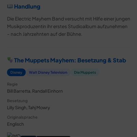
Handlung
Die Electric Mayhem Band versucht mit Hilfe einer jungen
Musikproduzentin ihr erstes Studioalbum aufzunehmen
– nach Jahrzehnten auf der Bühne.
The Muppets Mayhem: Besetzung & Stab
Disney
Walt Disney Television
Die Muppets
Regie
Bill Barretta, Randall Einhorn
Besetzung
Lilly Singh, Tahj Mowry
Originalsprache
Englisch