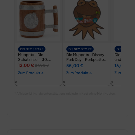
DISNEY STORE
DISNEY STORE
DISNEY ST
Muppets - Die
Die Muppets - Disney
Die Muppet
Schatzinsel - 30.
Park Day - Korkplatte
und Miss Pi
Jubiläum - Becher
für Sammler…
Schlüsselb
12,00 €
55,00 €
16,00 €
24,00 €
Anstecknad
Zum Produkt →
Zum Produkt →
Zum Produk
* Affiliate-Links · du unterstützt uns mit jedem Kauf ohne Mehrkosten.