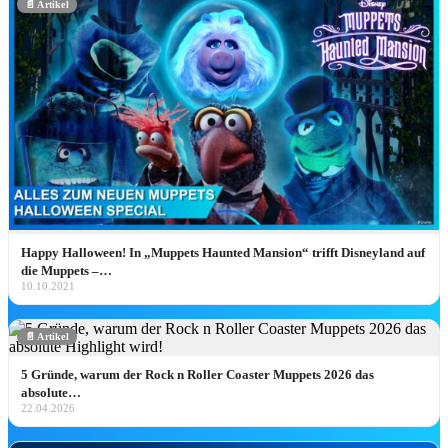
📄 Artikel
„Ich glaube, ich bin zum Teil deutsch!” 
Unser „Descendants: Wicked
Wonderland” Interview mit Alexandro
Byrd, Kiara Romero & Liamani Segur
Unser Descendants: Wicked Wonderland Interv
mit Alexandro Byrd, Kiara Romero & Liamani
Segura: Worlds Collide Tour, Rapunzel-Wunsch
&…
Jetzt lesen ➔
NEU IN DER BIBLIOTHE
Happy Halloween! In „Muppets Haunted Mansion“ trifft Disneyland auf
die Muppets –…
10.10.2021
📄 Artikel
Adults: Marathon Day
5 Gründe, warum der Rock n Roller Coaster Muppets 2026 das
Zur Filmseite ➔
absolute…
22.04.2026
HEIMKINO-DEA