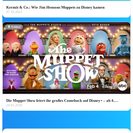
🎫 Attraktions-Tickets weltweit*
Kermit & Co.: Wie Jim Hensons Muppets zu Disney kamen
07.10.2021
💼
CRP-Insider-Guide →
PARK-HIGHLIGH
📄 Artikel
Disney Pins August 2026: Alle Disneyla
Paris Neuheiten
Disney Pin Neuheiten August 2026: alle Releas
aus Disneyland Paris, Disneyland Resort & Walt
Disney World – mit…
Jetzt entdecken ➔
Die Muppet Show feiert ihr großes Comeback auf Disney+ – ab 4.…
24.01.2026