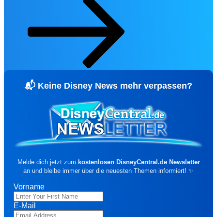
Disney Prinzessinnen - Spirit Jersey für
Erwachsene
90,00 €
Jetzt entdecken ➔
🔻 SAL
📬 Keine Disney News mehr verpassen?
Die Monster AG - Sweatshirt für
Erwachsene
27,00 €
45,00 €
-40%
Zu den Angeboten ➔
🔥 Deals
Melde dich jetzt zum
kostenlosen DisneyCentral.de Newsletter
an und bleibe immer über die neuesten Themen informiert! ✨
Nach Kategorie
Vorname
⚡ Alle Deals ansehen
🏪 Merchandise-Übersicht (3.000+)
E-Mail