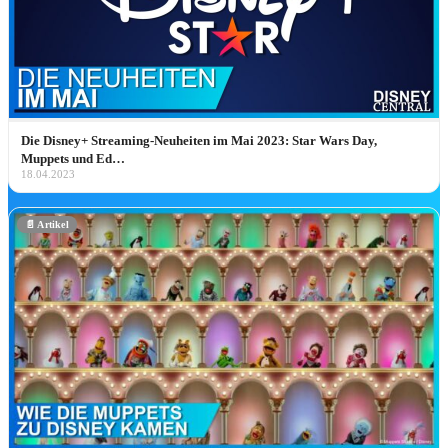
🗼 Tokyo Disney Resort
soon
🇨🇳 Shanghai Disney Resort
soon
🇭🇰 Hong Kong Disneyland
soon
🇦🇪 Disneyland Abu Dhabi
soon
★ NUR BEI UNS
💼
Die Disney+ Streaming-Neuheiten im Mai 2023: Star Wars Day,
Muppets und Ed…
Cultural Representative Program
18.04.2023
Als 2× WDW-Cast-Member: Deutschlands einzige
Anlaufstelle für das CRP.
📄 Artikel
CRP-Guide entdecken ➔
🎟️ Tickets & Reise
🏰 DLP Ticket & Hotel Pauschalen*
🎡 Nur Park-Tickets (DLP)*
🌎 Walt Disney World Tickets*