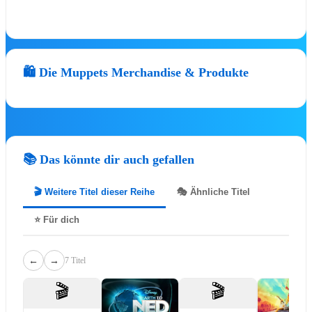
🎻
Disney Worlds Collide Concert Tour
🎻
Disney at Neuschwanstein
Disney in Concert – Die Jubiläumtstou
🎻
2026
🛍️ Die Muppets Merchandise & Produkte
🎟️
Alle Show-Tickets
MUSICA
📚 Das könnte dir auch gefallen
🎬 Weitere Titel dieser Reihe
🎭 Ähnliche Titel
Zweite DER KÖNIG DER LÖWEN
⭐ Für dich
Relaxed Performance am 18. Septembe
2026 🦁💛
DER KÖNIG DER LÖWEN Relaxed Performanc
←
→
Stage Entertainment zeigt am 18. September 20
7 Titel
die zweite Relaxed Performance von…
🎬
🎬
Mehr erfahren ➔