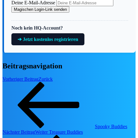
Deine E-Mail-Adresse
👕
Fashion, Toys & Home
Magischen Login-Link senden
📀
DVD & Blu-ray Neuheiten
🔥
Alle Deals & Angebote →
Noch kein HQ-Account?
🎮 Gaming & TCG
➔ Jetzt kostenlos registrieren
🃏
Disney Lorcana Guide
🕹️
Videospiele & Konsolen
Beitragsnavigation
🗝️
Kingdom Hearts Hub
Vorheriger Beitrag
Zurück
🗃️
Lorcana Karten-Datenbank
soon
NEU IM SHO
Spooky Buddies
Nächster Beitrag
Weiter
Treasure Buddies