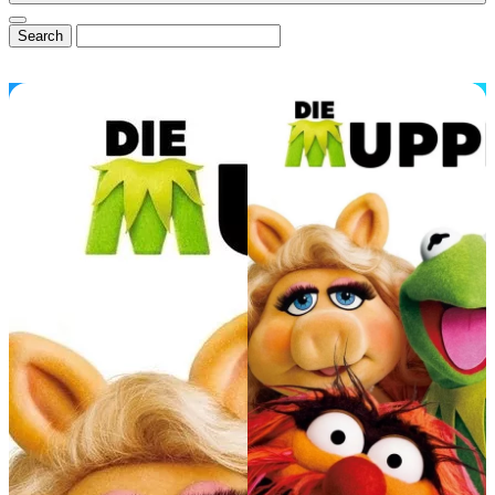
⭐ DisneyCentral.de
News & Magazin
Alle News
Exklusive Interviews
Reviews & Rezensionen
💼 B2B & Presse
📊
Media Kit & Reichweite
🏆
Referenzen & Cases
🌟
Mitglied von InsidEars
✉️
Kooperationsanfragen
Community & Exklusiv