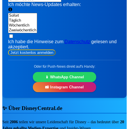
🎟️ Parks & Tickets
Ich möchte News-Updates erhalten:
🛍️ Disney Store & Merch
🎪 Events & Konzerte
Nach Franchise
🏰 Disneyland Paris
Ich habe die Hinweise zum
Datenschutz
gelesen und
akzeptiert.
🏷️ Disney Store
Jetzt kostenlos anmelden
🦸 Marvel
🎭 Musicals & Shows
Oder für Push-News direkt auf's Handy:
🪄 Aktuelle Top-Deals
📱 WhatsApp Channel
📸 Instagram Channel
SOMMER-VORTEIL
⭐ EMPFEHLU
✨ Über DisneyCentral.de
Seit
2006
teilen wir unsere Leidenschaft für Disney – das bedeutet über
20
fav
share
DISNEYLAND PARIS
Jahre geballte Medien-Expertise
und Insider-Wissen.