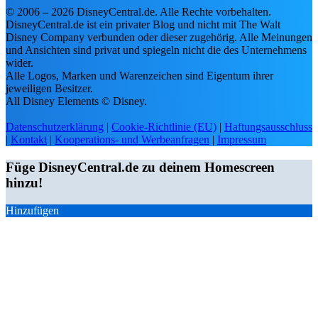
© 2006 – 2026 DisneyCentral.de. Alle Rechte vorbehalten.
15 Artikel im Preis reduziert
DisneyCentral.de ist ein privater Blog und nicht mit The Walt
Jetzt 10% günstiger – Thalia
Disney Company verbunden oder dieser zugehörig. Alle Meinungen
und Ansichten sind privat und spiegeln nicht die des Unternehmens
Vor 1 Tag(en)
NEWS
wider.
Wir haben 17 neue Produkte für
Alle Logos, Marken und Warenzeichen sind Eigentum ihrer
dich gefunden – schau rein!
jeweiligen Besitzer.
17 neue Artikel verfügbar – von Disney
All Disney Elements © Disney.
Store DE, MediaMarkt, EMP DE.
Vor 1 Tag(en)
DEAL
Datenschutzerklärung
|
Cookie-Richtlinie (EU)
|
Haftungsausschluss
|
Kontakt
|
Kooperations- und Werbeanfragen
|
Impressum
Walt Disney World - Storybook
Kollektion - Spirit Jersey für
Füge DisneyCentral.de zu deinem Homescreen
Erwachsene
Jetzt 40% günstiger – Disney Store DE
hinzu!
Vor 1 Tag(en)
NEWS
Hinzufügen
10 Artikel im Preis reduziert
Jetzt 8% günstiger – MediaMarkt
Vor 1 Tag(en)
NEWS
13 Artikel im Preis reduziert
Jetzt 24% günstiger – Thalia
Vor 2 Tag(en)
NEWS
3 Artikel im Preis reduziert