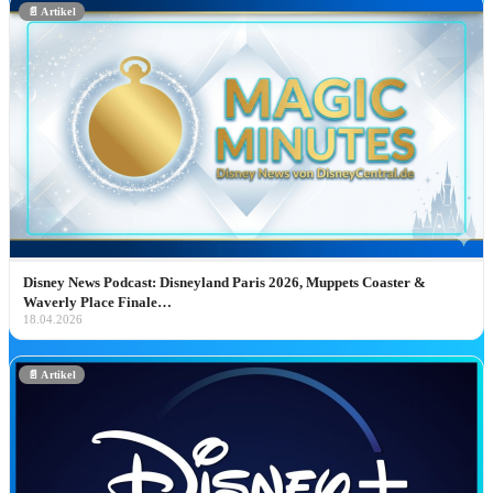
📄 Artikel
Disney Deals & Angebote
Die besten Blu-ray-, 4K- & Streaming-Deals –
handverlesen.
Zum Deal ➔
Disney News Podcast: Disneyland Paris 2026, Muppets Coaster &
🏰 Disneyland & Parks
Waverly Place Finale…
18.04.2026
Disney Parks
🏰 Disneyland Paris Hub
📄 Artikel
🌎 Walt Disney World
🎡 Disneyland Resort
🚢 Disney Cruise Line