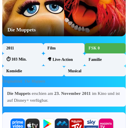
Forum & Community
Aktuelle Gewinnspiele
Unterstütze uns (Patreon)
Die Muppets
Mein Fan-HQ
Unser Team & Kontakt
2011
Film
FSK 0
✨ GEWINNSPIE
⏱ 103 Min.
🎥 Live-Action
Familie
Komödie
Musical
Originaltitel:
The Muppets
Die Muppets
erschien am
23. November 2011
im Kino und ist
TOY STORY 5 Produkt-Gewinnspiel:
auf Disney+ verfügbar.
Gewinne 1 von 2 Produktpaketen 🤠
Toy Story 5 Produkt-Gewinnspiel auf
DisneyCentral.de: Gewinne 1 von 2
Produktpaketen – u. a. Hi-Tech Buzz Lightyear,
Woody-Plüsch…
Jetzt teilnehmen!