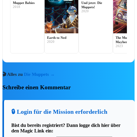
SHOW & TICKET
Muppet Babies
Und jetzt: Die
2018
Muppets!
2020
Earth to Ned
The Muppets
2020
Mayhem
2023
Disney Worlds Collide Concert Tour
(Köln, 18.02.2027)
Drei Welten, eine unforgettable Night! Die
brandneue Disney Worlds Collide Concert Tour
vereint Descendants, ZOMBIES und Camp
🎬 Alles zu
Die Muppets →
Rock…
Tickets buchen ➔
Schreibe einen Kommentar
🛍️ Merch
🛍️ Shop & Sale
🔒 Login für die Mission erforderlich
🏪
Merchandise-Übersicht →
3.000+
Bist du bereits registriert? Dann logge dich hier über
🆕
Neuheiten im Shop
den Magic Link ein:
🔻
Reduzierte Artikel