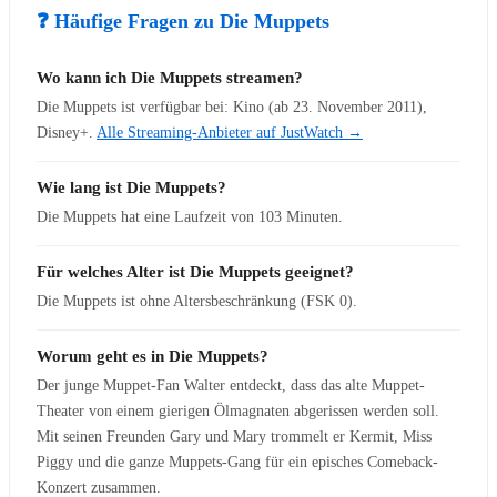
❓ Häufige Fragen zu Die Muppets
🎭 Musicals & Shows
Wo kann ich Die Muppets streamen?
Die Muppets ist verfügbar bei: Kino (ab 23. November 2011),
🎭 Disney Musicals
Disney+.
Alle Streaming-Anbieter auf JustWatch →
🎭
Der Teufel trägt Prada
Wie lang ist Die Muppets?
🎭
Die Schöne und das Biest
Die Muppets hat eine Laufzeit von 103 Minuten.
🎭
Der Glöckner von Notre Dame
🎭
Tarzan
Für welches Alter ist Die Muppets geeignet?
🎭
Die Eiskönigin
Die Muppets ist ohne Altersbeschränkung (FSK 0).
🎭
Der König der Löwen
Worum geht es in Die Muppets?
🎟️
Alle Musical-Tickets
Der junge Muppet-Fan Walter entdeckt, dass das alte Muppet-
Theater von einem gierigen Ölmagnaten abgerissen werden soll.
🎻 Konzerte & Live
Mit seinen Freunden Gary und Mary trommelt er Kermit, Miss
Piggy und die ganze Muppets-Gang für ein episches Comeback-
Disney on Ice – Mickys magische
⛸️
Konzert zusammen.
Momente