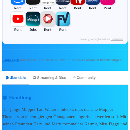
🎬 Kino & Streaming
Bibliothek
Zur Bibliothek
Streaming-Verfügbarkeit via
JustWatch
Alle Kinofilme
Alle Serien
Kinostarts 2026
Einloggen
um diesen Titel zu deiner Watchlist oder Favoriten hinzuzufügen.
Blu-rays & DVDs 2026
Kurzfilme & Specials
soon
🎬 Übersicht
📺 Streaming & Disc
⭐ Community
📅
Release Radar →
📺 Disney+ & TV
📖 Handlung
Der junge Muppet-Fan Walter entdeckt, dass das alte Muppet-
🔥
Disney+ Neuheiten
Theater von einem gierigen Ölmagnaten abgerissen werden soll. Mit
🎬
Disney+ Originals
seinen Freunden Gary und Mary trommelt er Kermit, Miss Piggy und
🛋️
Serien-Highlights