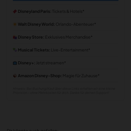
Disneyland Paris:
Tickets & Hotels
Walt Disney World:
Orlando-Abenteuer
Disney Store:
Exklusives Merchandise
Musical Tickets:
Live-Entertainment
Disney+:
Jetzt streamen
Amazon Disney-Shop:
Magie für Zuhause
Hinweis: Bei Buchung/Kauf über diese Links erhalten wir eine kleine
Provision – ohne Mehrkosten für dich. Danke für deinen Support!
Dir könnte auch gefallen: