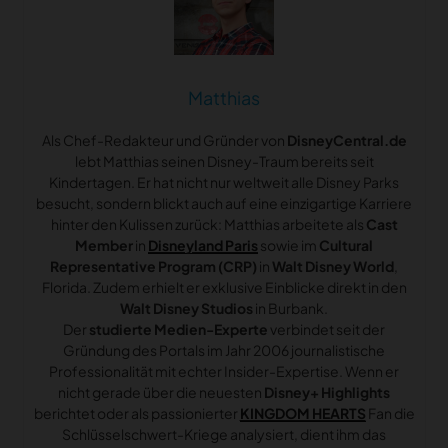
Matthias
Als Chef-Redakteur und Gründer von
DisneyCentral.de
lebt Matthias seinen Disney-Traum bereits seit
Kindertagen. Er hat nicht nur weltweit alle Disney Parks
besucht, sondern blickt auch auf eine einzigartige Karriere
hinter den Kulissen zurück: Matthias arbeitete als
Cast
Member
in
Disneyland Paris
sowie im
Cultural
Representative Program (CRP)
in
Walt Disney World
,
Florida. Zudem erhielt er exklusive Einblicke direkt in den
Walt Disney Studios
in Burbank.
Der
studierte Medien-Experte
verbindet seit der
Gründung des Portals im Jahr 2006 journalistische
Professionalität mit echter Insider-Expertise. Wenn er
nicht gerade über die neuesten
Disney+ Highlights
berichtet oder als passionierter
KINGDOM HEARTS
Fan die
Schlüsselschwert-Kriege analysiert, dient ihm das