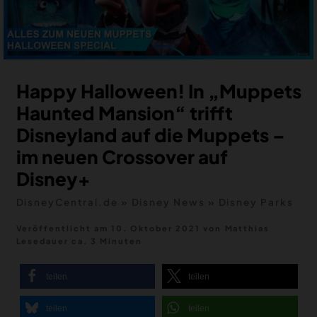
MERCH
DEALS
MEIN HQ
50
Happy Halloween! In „Muppets
Haunted Mansion“ trifft
Disneyland auf die Muppets –
im neuen Crossover auf
Disney+
DisneyCentral.de
»
Disney News
»
Disney Parks
Veröffentlicht am 10. Oktober 2021
von
Matthias
Lesedauer ca. 3 Minuten
teilen
teilen
teilen
teilen