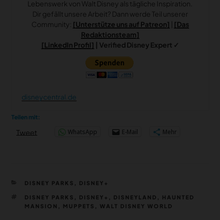
Lebenswerk von Walt Disney als tägliche Inspiration.
Dir gefällt unsere Arbeit? Dann werde Teil unserer
Community:
[Unterstütze uns auf Patreon]
|
[Das
Redaktionsteam]
[LinkedIn Profil]
| Verified Disney Expert ✓
disneycentral.de
Teilen mit:
WhatsApp
E-Mail
Mehr
Tweet
KATEGORIEN
DISNEY PARKS
,
DISNEY+
SCHLAGWÖRTER
DISNEY PARKS
,
DISNEY+
,
DISNEYLAND
,
HAUNTED
MANSION
,
MUPPETS
,
WALT DISNEY WORLD