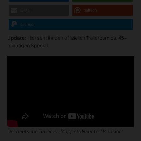
E-Mail
patreon
spenden
Update:
Hier seht ihr den offiziellen Trailer zum ca. 45-
minütigen Special:
Der deutsche Trailer zu „Muppets Haunted Mansion“