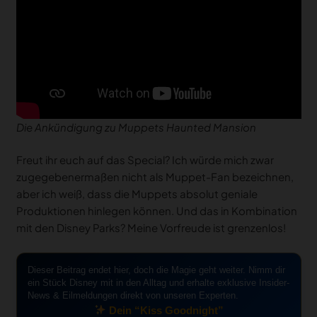
Die Ankündigung zu Muppets Haunted Mansion
Freut ihr euch auf das Special? Ich würde mich zwar
zugegebenermaßen nicht als Muppet-Fan bezeichnen,
aber ich weiß, dass die Muppets absolut geniale
Produktionen hinlegen können. Und das in Kombination
mit den Disney Parks? Meine Vorfreude ist grenzenlos!
Dieser Beitrag endet hier, doch die Magie geht weiter. Nimm dir
ein Stück Disney mit in den Alltag und erhalte exklusive Insider-
News & Eilmeldungen direkt von unseren Experten.
Dein “Kiss Goodnight”