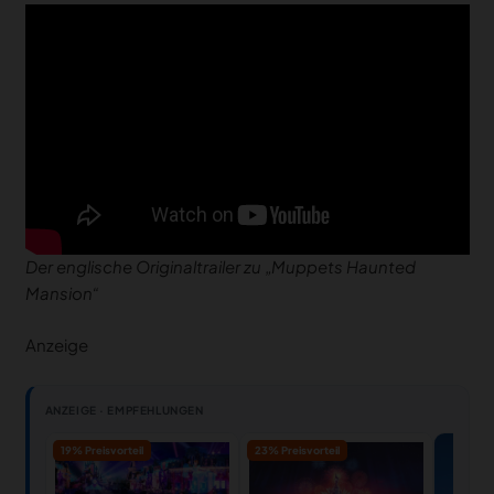
Der englische Originaltrailer zu „Muppets Haunted
Mansion“
Anzeige
ANZEIGE · EMPFEHLUNGEN
19% Preisvorteil
23% Preisvorteil