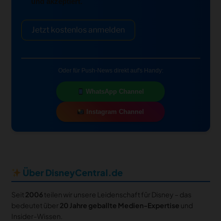
und akzeptiert.
Jetzt kostenlos anmelden
Oder für Push-News direkt auf's Handy:
WhatsApp Channel
Instagram Channel
Über DisneyCentral.de
Seit
2006
teilen wir unsere Leidenschaft für Disney – das
bedeutet über
20 Jahre geballte Medien-Expertise
und
Insider-Wissen.