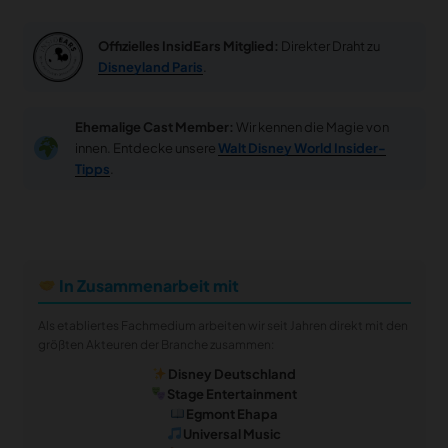
Offizielles InsidEars Mitglied:
Direkter Draht zu
Disneyland Paris
.
Ehemalige Cast Member:
Wir kennen die Magie von
innen. Entdecke unsere
Walt Disney World Insider-
Tipps
.
In Zusammenarbeit mit
Als etabliertes Fachmedium arbeiten wir seit Jahren direkt mit den
größten Akteuren der Branche zusammen:
Disney Deutschland
Stage Entertainment
Egmont Ehapa
Universal Music