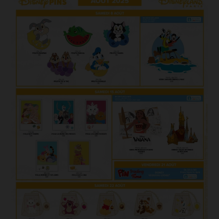
MERCH
DEALS
MEIN HQ
50