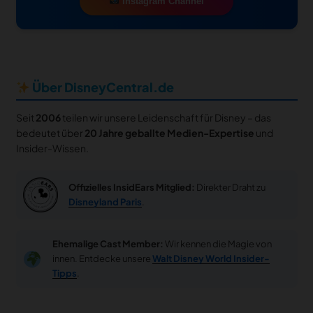
Instagram Channel
Über DisneyCentral.de
Seit
2006
teilen wir unsere Leidenschaft für Disney – das
bedeutet über
20 Jahre geballte Medien-Expertise
und
Insider-Wissen.
Offizielles InsidEars Mitglied:
Direkter Draht zu
Disneyland Paris
.
Ehemalige Cast Member:
Wir kennen die Magie von
innen. Entdecke unsere
Walt Disney World Insider-
Tipps
.