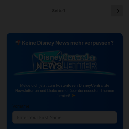
Seitennummerierung
Näc
Seite
1
Seit
der
Beiträge
Keine Disney News mehr verpassen?
Melde dich jetzt zum
kostenlosen DisneyCentral.de
Newsletter
an und bleibe immer über die neuesten Themen
informiert!
Vorname