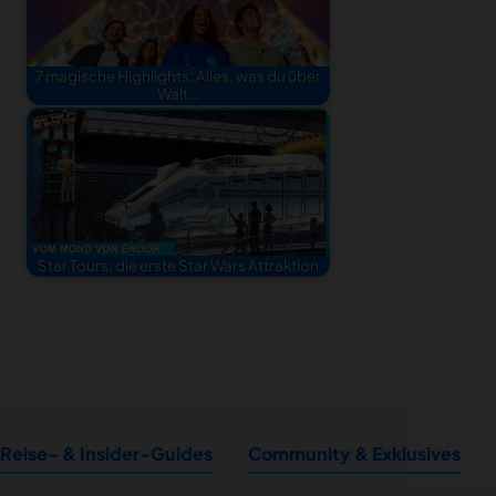
7 magische Highlights: Alles, was du über
Walt…
Star Tours: die erste Star Wars Attraktion
Reise- & Insider-Guides
Community & Exklusives