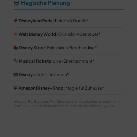
Magische Planung
Disneyland Paris:
Tickets & Hotels
Walt Disney World:
Orlando-Abenteuer
Disney Store:
Exklusives Merchandise
Musical Tickets:
Live-Entertainment
Disney+:
Jetzt streamen
Amazon Disney-Shop:
Magie für Zuhause
Hinweis: Bei Buchung/Kauf über diese Links erhalten wir eine kleine
Provision – ohne Mehrkosten für dich. Danke für deinen Support!