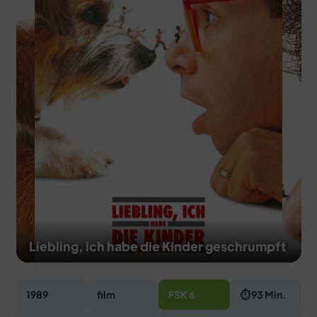
MERCH
DEALS
MEIN HQ
50
Liebling, ich habe die Kinder geschrumpft
1989
film
FSK 6
⏱ 93 Min.