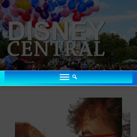
Zum
Inhalt
springen
DISNEYCENTRAL.DE
Disney Portal mit News, Parks, Podcast, Community & Magie seit
2006
DISNEYCENTRAL.DE
KINO & STREAMING
DISNEYLAND & PARKS
MUSICALS & SHOWS