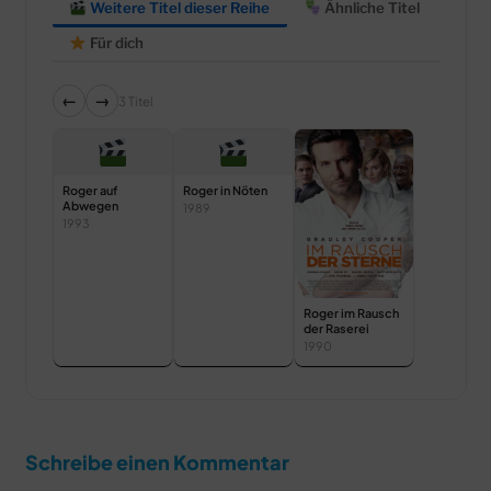
Weitere Titel dieser Reihe
Ähnliche Titel
Für dich
←
→
3 Titel
Roger auf
Roger in Nöten
Abwegen
1989
1993
Roger im Rausch
der Raserei
1990
Schreibe einen Kommentar