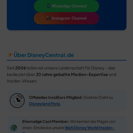
WhatsApp Channel
Instagram Channel
Über DisneyCentral.de
Seit
2006
teilen wir unsere Leidenschaft für Disney – das
bedeutet über
20 Jahre geballte Medien-Expertise
und
Insider-Wissen.
Offizielles InsidEars Mitglied:
Direkter Draht zu
Disneyland Paris
.
Ehemalige Cast Member:
Wir kennen die Magie von
innen. Entdecke unsere
Walt Disney World Insider-