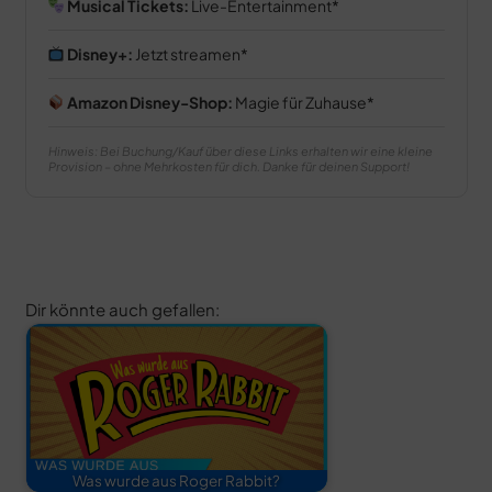
Musical Tickets:
Live-Entertainment
Disney+:
Jetzt streamen
Amazon Disney-Shop:
Magie für Zuhause
Hinweis: Bei Buchung/Kauf über diese Links erhalten wir eine kleine
Provision – ohne Mehrkosten für dich. Danke für deinen Support!
Dir könnte auch gefallen:
Was wurde aus Roger Rabbit?