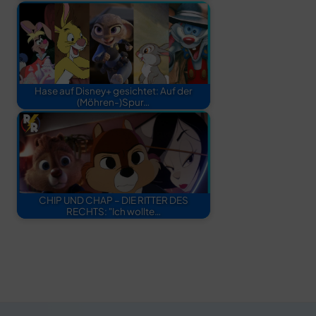
Hase auf Disney+ gesichtet: Auf der
(Möhren-)Spur…
CHIP UND CHAP – DIE RITTER DES
RECHTS: "Ich wollte…