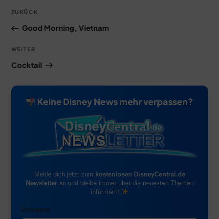
Beitragsnavigation
Vorheriger
ZURÜCK
Beitrag
Good Morning, Vietnam
Nächster
WEITER
Beitrag
Cocktail
Keine Disney News mehr verpassen?
Melde dich jetzt zum
kostenlosen DisneyCentral.de
Newsletter
an und bleibe immer über die neuesten Themen
informiert!
Vorname