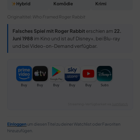
Hybrid
Komödie
Krimi
Originaltitel:
Who Framed Roger Rabbit
Falsches Spiel mit Roger Rabbit
erschien am
22.
Juni 1988
im Kino und ist auf Disney+, bei Blu-ray
und bei Video-on-Demand verfügbar.
Streaming-Verfügbarkeit via
JustWatch
Einloggen
um diesen Titel zu deiner Watchlist oder Favoriten
hinzuzufügen.