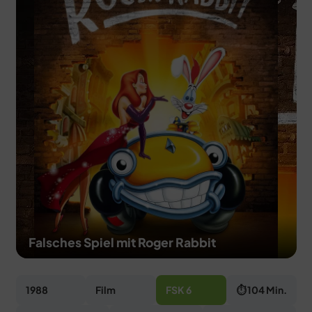
MERCH
DEALS
MEIN HQ
50
Falsches Spiel mit Roger Rabbit
1988
Film
FSK 6
⏱ 104 Min.