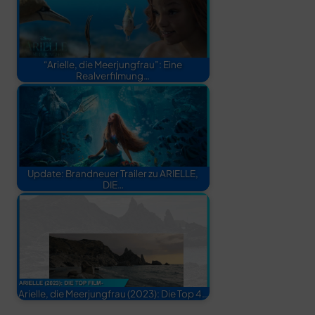
“Arielle, die Meerjungfrau”: Eine
Realverfilmung…
Update: Brandneuer Trailer zu ARIELLE,
DIE…
Arielle, die Meerjungfrau (2023): Die Top 4…