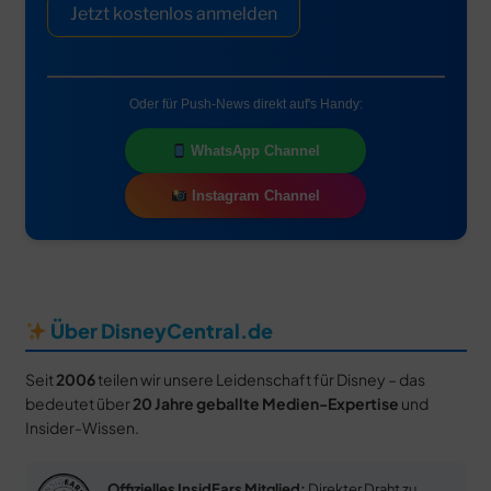
Jetzt kostenlos anmelden
Oder für Push-News direkt auf's Handy:
WhatsApp Channel
Instagram Channel
Über DisneyCentral.de
Seit
2006
teilen wir unsere Leidenschaft für Disney – das
bedeutet über
20 Jahre geballte Medien-Expertise
und
Insider-Wissen.
Offizielles InsidEars Mitglied:
Direkter Draht zu