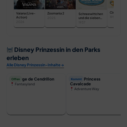
Cinderella
Zoomania 2
Vaiana (Live-
Schneewittchen
1950
Action)
und die sieben
2025
Zwerge
2026
1937
Disney Prinzessin in den Parks
erleben
Alle Disney Prinzessin-Inhalte →
Auberge de Cendrillon
Disney Princess
Offen
Kommt
Cavalcade
Fantasyland
Adventure Way