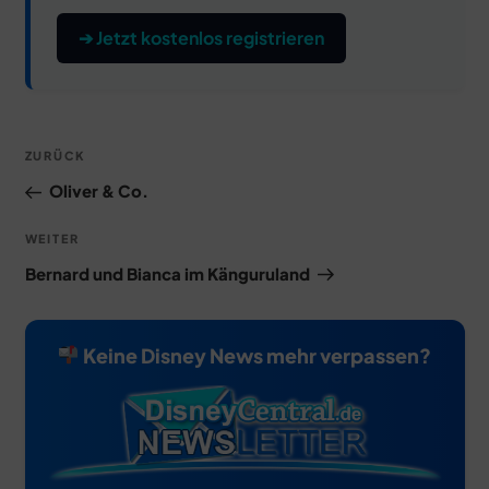
➔ Jetzt kostenlos registrieren
Beitragsnavigation
Vorheriger
ZURÜCK
Beitrag
Oliver & Co.
Nächster
WEITER
Beitrag
Bernard und Bianca im Känguruland
Keine Disney News mehr verpassen?