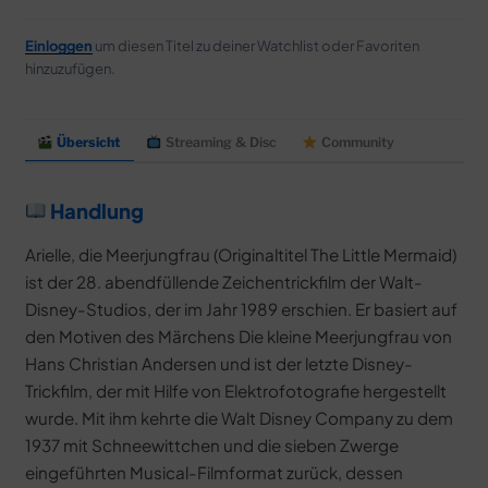
Einloggen
um diesen Titel zu deiner Watchlist oder Favoriten
hinzuzufügen.
Übersicht
Streaming & Disc
Community
Handlung
Arielle, die Meerjungfrau (Originaltitel The Little Mermaid)
ist der 28. abendfüllende Zeichentrickfilm der Walt-
Disney-Studios, der im Jahr 1989 erschien. Er basiert auf
den Motiven des Märchens Die kleine Meerjungfrau von
Hans Christian Andersen und ist der letzte Disney-
Trickfilm, der mit Hilfe von Elektrofotografie hergestellt
wurde. Mit ihm kehrte die Walt Disney Company zu dem
1937 mit Schneewittchen und die sieben Zwerge
eingeführten Musical-Filmformat zurück, dessen