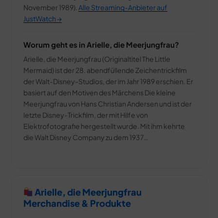
November 1989).
Alle Streaming-Anbieter auf
JustWatch →
Worum geht es in Arielle, die Meerjungfrau?
Arielle, die Meerjungfrau (Originaltitel The Little
Mermaid) ist der 28. abendfüllende Zeichentrickfilm
der Walt-Disney-Studios, der im Jahr 1989 erschien. Er
basiert auf den Motiven des Märchens Die kleine
Meerjungfrau von Hans Christian Andersen und ist der
letzte Disney-Trickfilm, der mit Hilfe von
Elektrofotografie hergestellt wurde. Mit ihm kehrte
die Walt Disney Company zu dem 1937…
Arielle, die Meerjungfrau
Merchandise & Produkte