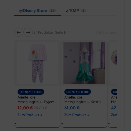
Disney Store
EMP
24
3
←
→
24 Produkte · Seite 1/14
Affiliate-Links
DISNEY STORE
DISNEY STORE
DISNEY ST
Arielle, die
Arielle, die
Arielle, die
Meerjungfrau - Pyjama
Meerjungfrau - Kostüm
Meerjungfr
für Kinder
für Kinder
Haarreif mit
12,00 €
61,00 €
42,00 €
24,00 €
Erwachsen
Zum Produkt →
Zum Produkt →
Zum Produk