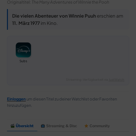
Originaltitel:
The Many Adventures of Winnie the Pooh
Die vielen Abenteuer von Winnie Puuh
erschien am
11. März 1977
im Kino.
Streaming-Verfügbarkeit via
JustWatch
Einloggen
um diesen Titel zu deiner Watchlist oder Favoriten
hinzuzufügen.
Übersicht
Streaming & Disc
Community