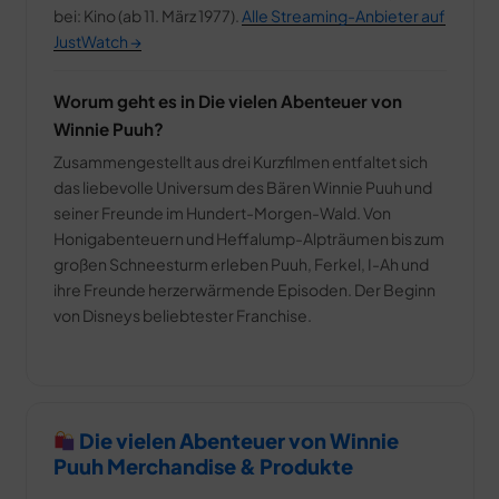
bei: Kino (ab 11. März 1977).
Alle Streaming-Anbieter auf
JustWatch →
Worum geht es in Die vielen Abenteuer von
Winnie Puuh?
Zusammengestellt aus drei Kurzfilmen entfaltet sich
das liebevolle Universum des Bären Winnie Puuh und
seiner Freunde im Hundert-Morgen-Wald. Von
Honigabenteuern und Heffalump-Alpträumen bis zum
großen Schneesturm erleben Puuh, Ferkel, I-Ah und
ihre Freunde herzerwärmende Episoden. Der Beginn
von Disneys beliebtester Franchise.
Die vielen Abenteuer von Winnie
Puuh Merchandise & Produkte