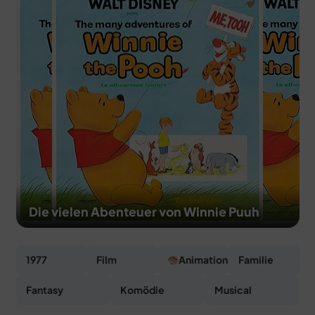
MERCH
DEALS
MEIN HQ
50
Die vielen Abenteuer von Winnie Puuh
1977
Film
Animation
Familie
Fantasy
Komödie
Musical