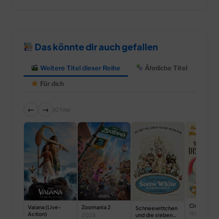
Das könnte dir auch gefallen
Weitere Titel dieser Reihe
Ähnliche Titel
Für dich
←
→
10 Titel
Cinderella
Zoomania 2
Vaiana (Live-
Schneewittchen
1950
Action)
und die sieben
2025