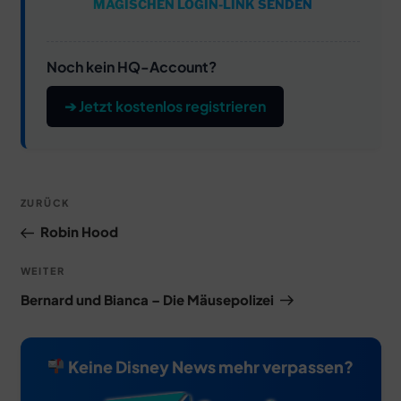
MAGISCHEN LOGIN-LINK SENDEN
Noch kein HQ-Account?
➔ Jetzt kostenlos registrieren
Beitragsnavigation
Vorheriger
ZURÜCK
Beitrag
Robin Hood
Nächster
WEITER
Beitrag
Bernard und Bianca – Die Mäusepolizei
Keine Disney News mehr verpassen?