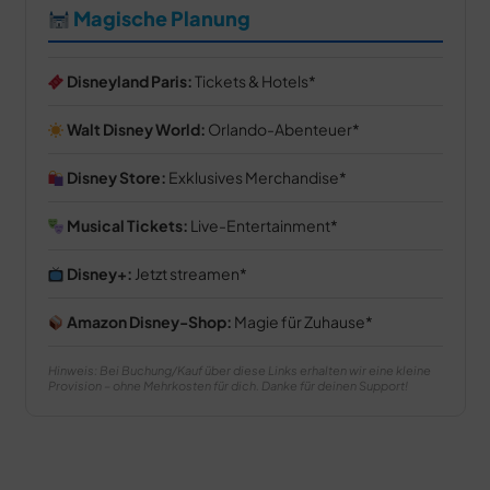
Magische Planung
Disneyland Paris:
Tickets & Hotels
Walt Disney World:
Orlando-Abenteuer
Disney Store:
Exklusives Merchandise
Musical Tickets:
Live-Entertainment
Disney+:
Jetzt streamen
Amazon Disney-Shop:
Magie für Zuhause
Hinweis: Bei Buchung/Kauf über diese Links erhalten wir eine kleine
Provision – ohne Mehrkosten für dich. Danke für deinen Support!