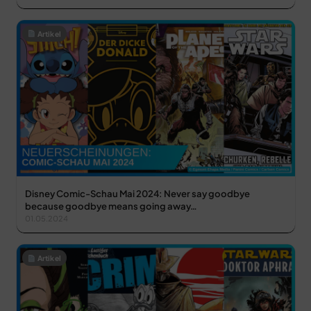
Artikel
Disney Comic-Schau Mai 2024: Never say goodbye
because goodbye means going away…
01.05.2024
Artikel