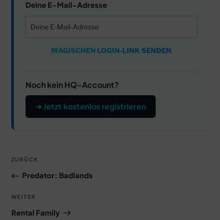
Deine E-Mail-Adresse
MAGISCHEN LOGIN-LINK SENDEN
Noch kein HQ-Account?
➔ Jetzt kostenlos registrieren
Beitragsnavigation
Vorheriger
ZURÜCK
Beitrag
Predator: Badlands
Nächster
WEITER
Beitrag
Rental Family