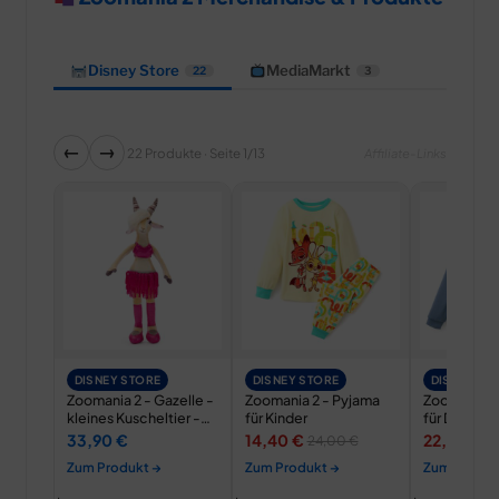
Disney Store
MediaMarkt
22
3
←
→
22 Produkte · Seite 1/13
Affiliate-Links
DISNEY STORE
DISNEY STORE
DISNEY ST
Zoomania 2 - Gazelle -
Zoomania 2 - Pyjama
Zoomania -
kleines Kuscheltier -
für Kinder
für Damen
20 cm
14,40 €
22,50 €
33,90 €
24,00 €
4
Zum Produkt →
Zum Produkt →
Zum Produk