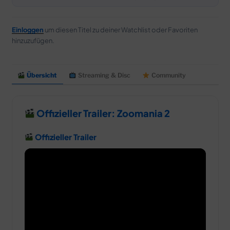
Einloggen
um diesen Titel zu deiner Watchlist oder Favoriten
hinzuzufügen.
Übersicht
Streaming & Disc
Community
Offizieller Trailer: Zoomania 2
Offizieller Trailer