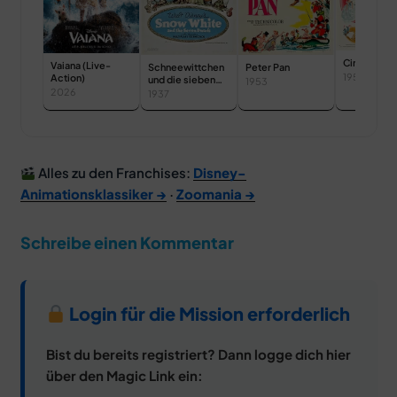
Cinderella
Vaiana (Live-
Schneewittchen
Peter Pan
1950
Action)
und die sieben
1953
Zwerge
2026
1937
Alles zu den Franchises:
Disney-
Animationsklassiker →
·
Zoomania →
Schreibe einen Kommentar
Login für die Mission erforderlich
Bist du bereits registriert? Dann logge dich hier
über den Magic Link ein: