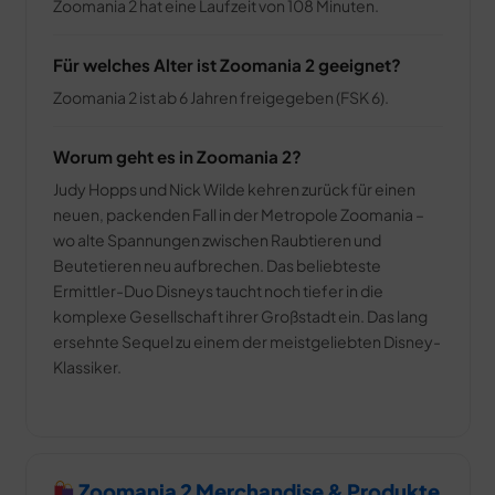
Zoomania 2 hat eine Laufzeit von 108 Minuten.
Für welches Alter ist Zoomania 2 geeignet?
Zoomania 2 ist ab 6 Jahren freigegeben (FSK 6).
Worum geht es in Zoomania 2?
Judy Hopps und Nick Wilde kehren zurück für einen
neuen, packenden Fall in der Metropole Zoomania –
wo alte Spannungen zwischen Raubtieren und
Beutetieren neu aufbrechen. Das beliebteste
Ermittler-Duo Disneys taucht noch tiefer in die
komplexe Gesellschaft ihrer Großstadt ein. Das lang
ersehnte Sequel zu einem der meistgeliebten Disney-
Klassiker.
Zoomania 2 Merchandise & Produkte