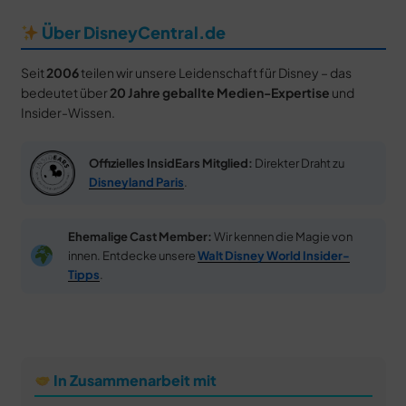
Über DisneyCentral.de
Seit
2006
teilen wir unsere Leidenschaft für Disney – das
bedeutet über
20 Jahre geballte Medien-Expertise
und
Insider-Wissen.
Offizielles InsidEars Mitglied:
Direkter Draht zu
Disneyland Paris
.
Ehemalige Cast Member:
Wir kennen die Magie von
innen. Entdecke unsere
Walt Disney World Insider-
Tipps
.
In Zusammenarbeit mit