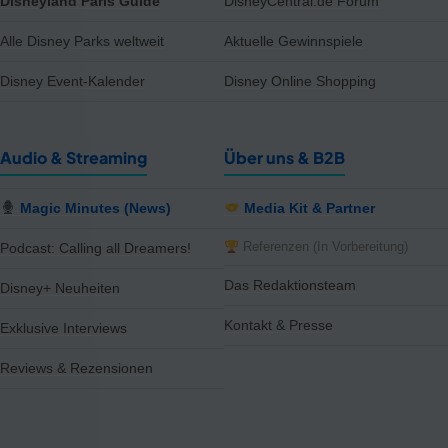
Disneyland Paris Guide
DisneyCentral.de Forum
Alle Disney Parks weltweit
Aktuelle Gewinnspiele
Disney Event-Kalender
Disney Online Shopping
Audio & Streaming
Über uns & B2B
Magic Minutes (News)
Media Kit & Partner
Referenzen (In Vorbereitung)
Podcast: Calling all Dreamers!
Das Redaktionsteam
Disney+ Neuheiten
Kontakt & Presse
Exklusive Interviews
Reviews & Rezensionen
notifications
close
17 Artikel im Preis reduziert