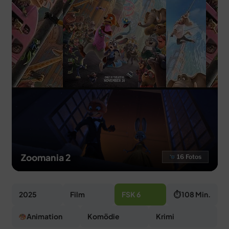
MERCH
DEALS
MEIN HQ
50
Zoomania 2
16 Fotos
2025
Film
FSK 6
⏱ 108 Min.
Animation
Komödie
Krimi