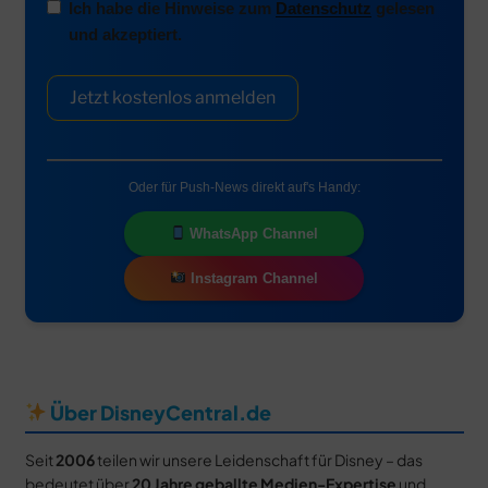
Ich habe die Hinweise zum
Datenschutz
gelesen
und akzeptiert.
Jetzt kostenlos anmelden
Oder für Push-News direkt auf's Handy:
WhatsApp Channel
Instagram Channel
Über DisneyCentral.de
Seit
2006
teilen wir unsere Leidenschaft für Disney – das
bedeutet über
20 Jahre geballte Medien-Expertise
und