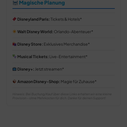
Magische Planung
Disneyland Paris:
Tickets & Hotels
Walt Disney World:
Orlando-Abenteuer
Disney Store:
Exklusives Merchandise
Musical Tickets:
Live-Entertainment
Disney+:
Jetzt streamen
Amazon Disney-Shop:
Magie für Zuhause
Hinweis: Bei Buchung/Kauf über diese Links erhalten wir eine kleine
Provision – ohne Mehrkosten für dich. Danke für deinen Support!