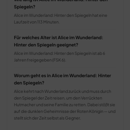
Spiegeln?
Alice im Wunderland: Hinter den Spiegeln hat eine
Laufzeit von 113 Minuten.
Für welches Alter ist Alice im Wunderland:
Hinter den Spiegeln geeignet?
Alice im Wunderland: Hinter den Spiegeln ist ab 6
Jahren freigegeben (FSK 6).
Worum geht es in Alice im Wunderland: Hinter
den Spiegeln?
Alice kehrt nach Wunderland zurück und muss durch
den Spiegel der Zeit reisen, um den Verrückten
Hutmacher und seine Familie zu retten. Dabei stößt sie
auf die dunklen Geheimnisse der Roten Königin — und
stellt sich der Zeit selbst als Gegner.