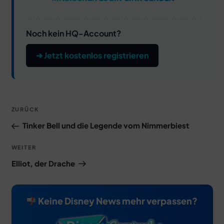
Noch kein HQ-Account?
➔ Jetzt kostenlos registrieren
Beitragsnavigation
Vorheriger
ZURÜCK
Beitrag
Tinker Bell und die Legende vom Nimmerbiest
Nächster
WEITER
Beitrag
Elliot, der Drache
Keine Disney News mehr verpassen?