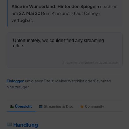
MERCH
Alice im Wunderland: Hinter den Spiegeln
erschien
DEALS
am
27. Mai 2016
im Kino und ist auf Disney+
verfügbar.
MEIN HQ
50
Streaming-Verfügbarkeit via
JustWatch
Einloggen
um diesen Titel zu deiner Watchlist oder Favoriten
hinzuzufügen.
Übersicht
Streaming & Disc
Community
Handlung