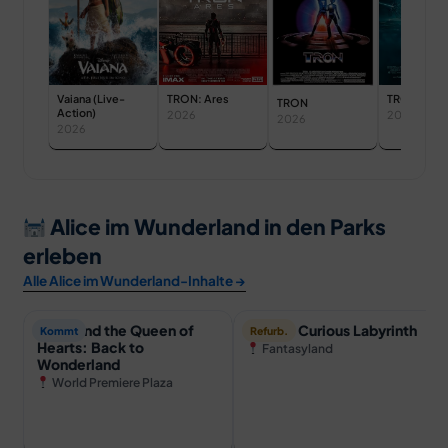
TRON: Ares
TRON: Leg
Vaiana (Live-
TRON
Action)
2026
2026
2026
2026
Alice im Wunderland in den Parks
erleben
Alle Alice im Wunderland-Inhalte →
Alice and the Queen of
Alice’s Curious Labyrinth
Kommt
Refurb.
Hearts: Back to
Fantasyland
Wonderland
World Premiere Plaza