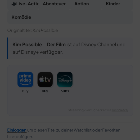
Live-Action
Abenteuer
Action
Kinder
Komödie
Originaltitel:
Kim Possible
Kim Possible – Der Film
ist auf Disney Channel und
auf Disney+ verfügbar.
Streaming-Verfügbarkeit via
JustWatch
Einloggen
um diesen Titel zu deiner Watchlist oder Favoriten
hinzuzufügen.