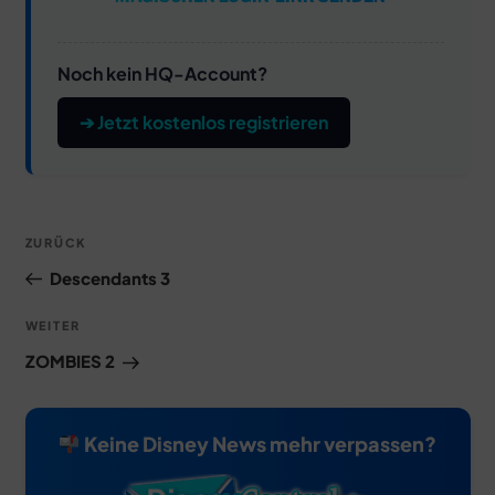
Noch kein HQ-Account?
➔ Jetzt kostenlos registrieren
Beitragsnavigation
Vorheriger
ZURÜCK
Beitrag
Descendants 3
Nächster
WEITER
Beitrag
ZOMBIES 2
Keine Disney News mehr verpassen?