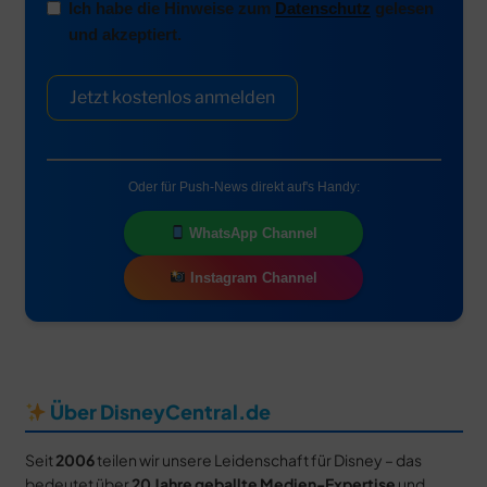
Ich habe die Hinweise zum
Datenschutz
gelesen
und akzeptiert.
Jetzt kostenlos anmelden
Oder für Push-News direkt auf's Handy:
WhatsApp Channel
Instagram Channel
Über DisneyCentral.de
Seit
2006
teilen wir unsere Leidenschaft für Disney – das
bedeutet über
20 Jahre geballte Medien-Expertise
und