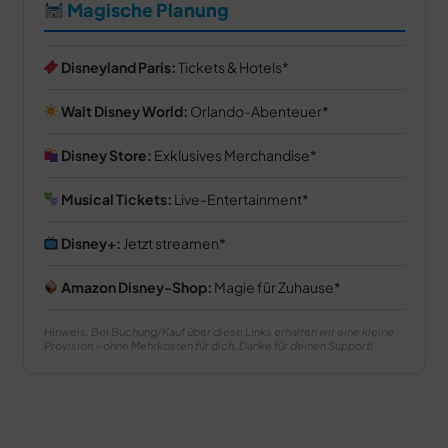
Magische Planung
Disneyland Paris:
Tickets & Hotels
Walt Disney World:
Orlando-Abenteuer
Disney Store:
Exklusives Merchandise
Musical Tickets:
Live-Entertainment
Disney+:
Jetzt streamen
Amazon Disney-Shop:
Magie für Zuhause
Hinweis: Bei Buchung/Kauf über diese Links erhalten wir eine kleine
Provision – ohne Mehrkosten für dich. Danke für deinen Support!