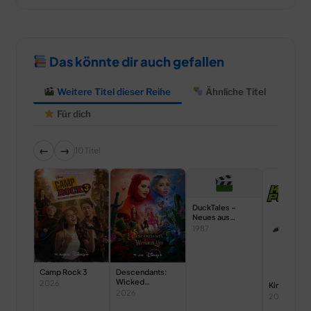
Das könnte dir auch gefallen
Weitere Titel dieser Reihe
Ähnliche Titel
Für dich
←
→
10 Titel
DuckTales –
Neues aus
Entenhausen
1987
Camp Rock 3
Descendants:
Wicked
2026
Kim Possib
Wonderland
2026
2002