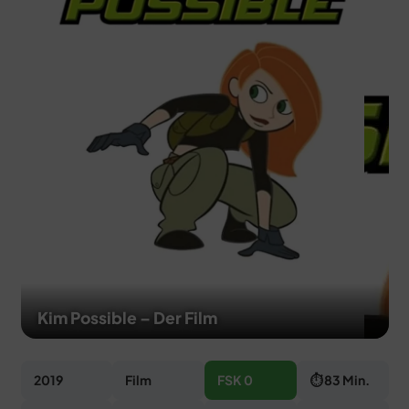
MERCH
DEALS
MEIN HQ
50
Kim Possible – Der Film
2019
Film
FSK 0
⏱ 83 Min.