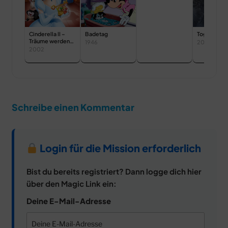
Cinderella II –
Badetag
Togo
Träume werden
1946
2019
wahr
2002
Schreibe einen Kommentar
Login für die Mission erforderlich
Bist du bereits registriert? Dann logge dich hier
über den Magic Link ein:
Deine E-Mail-Adresse