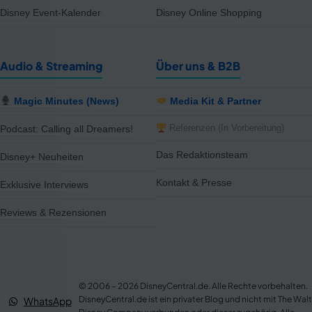
Disney Event-Kalender
Disney Online Shopping
Audio & Streaming
Über uns & B2B
Magic Minutes (News)
Media Kit & Partner
Referenzen (In Vorbereitung)
Podcast: Calling all Dreamers!
Das Redaktionsteam
Disney+ Neuheiten
Kontakt & Presse
Exklusive Interviews
Reviews & Rezensionen
notifications
close
7 Artikel im Preis reduziert
Jetzt 21% günstiger – MediaMarkt
© 2006 – 2026 DisneyCentral.de. Alle Rechte vorbehalten.
Vor 6 Std.
NEWS
DisneyCentral.de ist ein privater Blog und nicht mit The Walt
WhatsApp