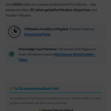
Seit
2006
teilen wir unsere Leidenschaft für Disney – das
bedeutet über
20 Jahre geballte Medien-Expertise
und
Insider-Wissen.
Offizielles InsidEars Mitglied:
Direkter Draht zu
Disneyland Paris
.
Ehemalige Cast Member:
Wir kennen die Magie von
innen. Entdecke unsere
Walt Disney World Insider-
Tipps
.
In Zusammenarbeit mit
Als etabliertes Fachmedium arbeiten wir seit Jahren direkt mit den
größten Akteuren der Branche zusammen:
Disney Deutschland