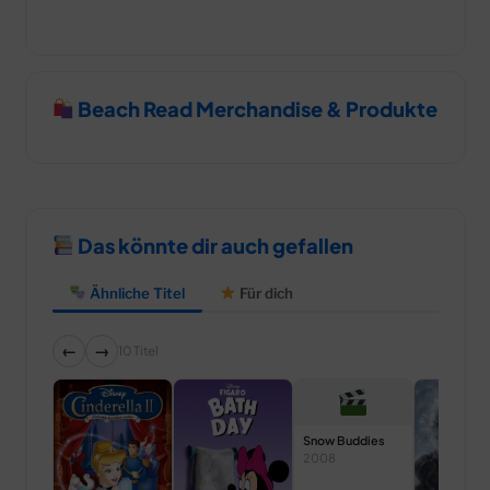
Beach Read Merchandise & Produkte
Das könnte dir auch gefallen
Ähnliche Titel
Für dich
←
→
10 Titel
Snow Buddies
2008