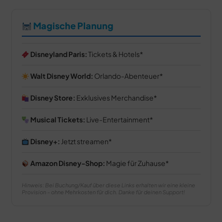
Magische Planung
Disneyland Paris:
Tickets & Hotels
Walt Disney World:
Orlando-Abenteuer
Disney Store:
Exklusives Merchandise
Musical Tickets:
Live-Entertainment
Disney+:
Jetzt streamen
Amazon Disney-Shop:
Magie für Zuhause
Hinweis: Bei Buchung/Kauf über diese Links erhalten wir eine kleine
Provision – ohne Mehrkosten für dich. Danke für deinen Support!