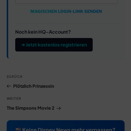
MAGISCHEN LOGIN-LINK SENDEN
Noch kein HQ-Account?
➔ Jetzt kostenlos registrieren
Beitragsnavigation
Vorheriger
ZURÜCK
Beitrag
Plötzlich Prinzessin
Nächster
WEITER
Beitrag
The Simpsons Movie 2
Keine Disney News mehr verpassen?