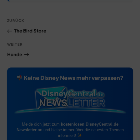
Beitragsnavigation
Vorheriger
ZURÜCK
Beitrag
The Bird Store
Nächster
WEITER
Beitrag
Hunde
Keine Disney News mehr verpassen?
Melde dich jetzt zum
kostenlosen DisneyCentral.de
Newsletter
an und bleibe immer über die neuesten Themen
informiert!