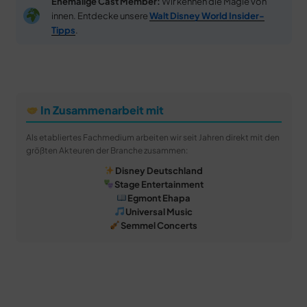
Ehemalige Cast Member:
Wir kennen die Magie von
innen. Entdecke unsere
Walt Disney World Insider-
Tipps
.
In Zusammenarbeit mit
Als etabliertes Fachmedium arbeiten wir seit Jahren direkt mit den
größten Akteuren der Branche zusammen:
Disney Deutschland
Stage Entertainment
Egmont Ehapa
Universal Music
Semmel Concerts