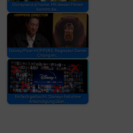
Disneyland at home: Mit diesen Filmen
kommt die…
Disney/Pixar HOPPERS: Regisseur Daniel
Chong im…
Einfach gelöscht: Disney+ hat ohne
Ankündigung über…