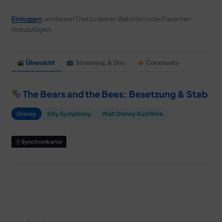
MERCH
Einloggen
um diesen Titel zu deiner Watchlist oder Favoriten
DEALS
hinzuzufügen.
MEIN HQ
50
Übersicht
Streaming & Disc
Community
The Bears and the Bees: Besetzung & Stab
Disney
Silly Symphony
Walt Disney Kurzfilme
Synchronkartei