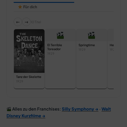
Für dich
←
→
10 Titel
El Terrible
Springtime
Hell’s Bells
Toreador
1929
1929
1929
Tanz der Skelette
1929
Alles zu den Franchises:
Silly Symphony →
·
Walt
Disney Kurzfilme →