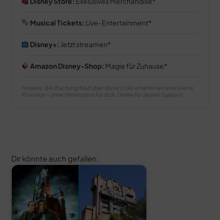
Disney Store:
Exklusives Merchandise
Musical Tickets:
Live-Entertainment
Disney+:
Jetzt streamen
Amazon Disney-Shop:
Magie für Zuhause
Hinweis: Bei Buchung/Kauf über diese Links erhalten wir eine kleine
Provision – ohne Mehrkosten für dich. Danke für deinen Support!
Dir könnte auch gefallen: