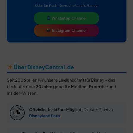
Oder für Push-News direkt auf's Handy:
WhatsApp Channel
Instagram Channel
Über DisneyCentral.de
Seit
2006
teilen wir unsere Leidenschaft für Disney – das
bedeutet über
20 Jahre geballte Medien-Expertise
und
Insider-Wissen.
Offizielles InsidEars Mitglied:
Direkter Draht zu
Disneyland Paris
.