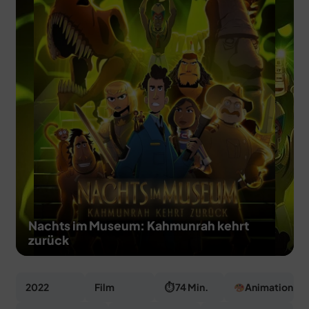
MERCH
DEALS
MEIN HQ
50
Nachts im Museum: Kahmunrah kehrt
zurück
2022
Film
⏱ 74 Min.
Animation