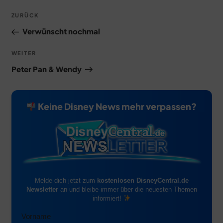
Beitragsnavigation
Vorheriger
ZURÜCK
Beitrag
Verwünscht nochmal
Nächster
WEITER
Beitrag
Peter Pan & Wendy
Keine Disney News mehr verpassen?
Melde dich jetzt zum
kostenlosen DisneyCentral.de
Newsletter
an und bleibe immer über die neuesten Themen
informiert!
Vorname