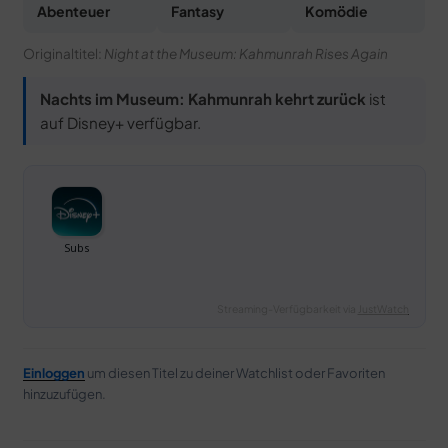
Abenteuer
Fantasy
Komödie
Originaltitel:
Night at the Museum: Kahmunrah Rises Again
Nachts im Museum: Kahmunrah kehrt zurück
ist
auf Disney+ verfügbar.
Streaming-Verfügbarkeit via
JustWatch
Einloggen
um diesen Titel zu deiner Watchlist oder Favoriten
hinzuzufügen.