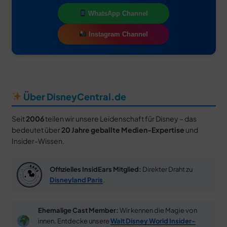
WhatsApp Channel
Instagram Channel
Über DisneyCentral.de
Seit
2006
teilen wir unsere Leidenschaft für Disney – das
bedeutet über
20 Jahre geballte Medien-Expertise
und
Insider-Wissen.
Offizielles InsidEars Mitglied:
Direkter Draht zu
Disneyland Paris
.
Ehemalige Cast Member:
Wir kennen die Magie von
innen. Entdecke unsere
Walt Disney World Insider-