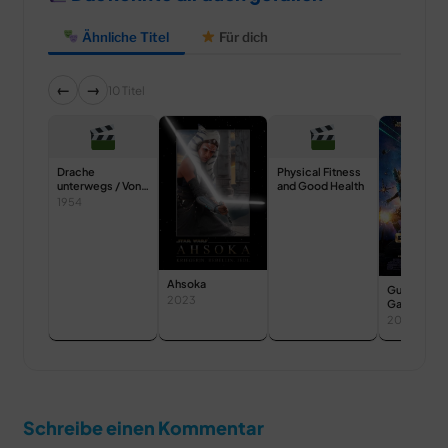
Ähnliche Titel
Für dich
←
→
10 Titel
Drache
Physical Fitness
unterwegs / Von
and Good Health
Drachen
1954
Ahsoka
Guardians o
2023
Galaxy
2014
Schreibe einen Kommentar