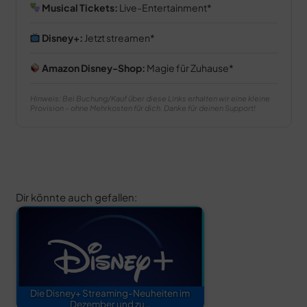
Musical Tickets:
Live-Entertainment
Disney+:
Jetzt streamen
Amazon Disney-Shop:
Magie für Zuhause
Hinweis: Bei Buchung/Kauf über diese Links erhalten wir eine kleine
Provision – ohne Mehrkosten für dich. Danke für deinen Support!
Dir könnte auch gefallen:
Die Disney+ Streaming-Neuheiten im
Dezember und zu…