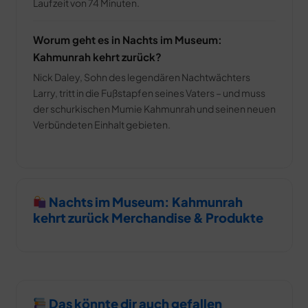
Laufzeit von 74 Minuten.
Worum geht es in Nachts im Museum:
Kahmunrah kehrt zurück?
Nick Daley, Sohn des legendären Nachtwächters
Larry, tritt in die Fußstapfen seines Vaters – und muss
der schurkischen Mumie Kahmunrah und seinen neuen
Verbündeten Einhalt gebieten.
Nachts im Museum: Kahmunrah
kehrt zurück Merchandise & Produkte
Das könnte dir auch gefallen