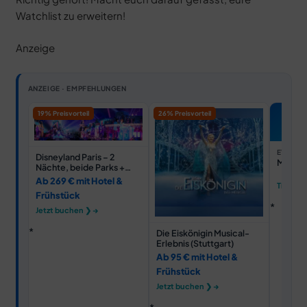
Watchlist zu erweitern!
Anzeige
ANZEIGE · EMPFEHLUNGEN
19% Preisvorteil
26% Preisvorteil
EVENTI
Disneyland Paris – 2
Musica
Nächte, beide Parks +
Hotel
Ab 269 € mit Hotel &
Tickets
Frühstück
Jetzt buchen ❯ →
Die Eiskönigin Musical-
Erlebnis (Stuttgart)
Ab 95 € mit Hotel &
Frühstück
Jetzt buchen ❯ →