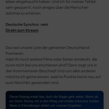
leben eingehaucht haben. Und ich für meinen Teil bin
sehr gespannt, noch einiges über die Menschen
dahinter zu erfahren.
Deutsche Synchro: nein
Direkt zum Stream
Das war unsere Liste der geheimen Deutschland-
Premieren.
Habt ihr noch weitere Filme oder Serien entdeckt, die
zuvor nicht bei uns erschienen sind? Dann sagt uns in
den Kommentaren Bescheid! Und von allen anderen
möchte ich gerne wissen, welche Punkte heute neu auf
eure Watchlist gewandert sind.
Dieser Beitrag endet hier, doch die Magie geht weiter. Nimm dir
ein Stück Disney mit in den Alltag und erhalte exklusive Insider-
News & Eilmeldungen direkt von unseren Experten.
notifications
close