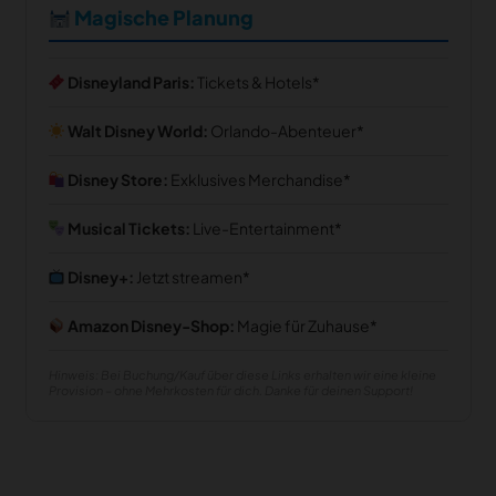
Magische Planung
Disneyland Paris:
Tickets & Hotels
Walt Disney World:
Orlando-Abenteuer
Disney Store:
Exklusives Merchandise
Musical Tickets:
Live-Entertainment
Disney+:
Jetzt streamen
Amazon Disney-Shop:
Magie für Zuhause
Hinweis: Bei Buchung/Kauf über diese Links erhalten wir eine kleine
Provision – ohne Mehrkosten für dich. Danke für deinen Support!