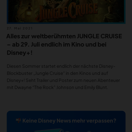
Veröffentlicht
27. Mai 2021
am
Alles zur weltberühmten JUNGLE CRUISE
– ab 29. Juli endlich im Kino und bei
Disney+!
Diesen Sommer startet endlich der nächste Disney-
Blockbuster „Jungle Cruise“ in den Kinos und auf
Disney+! Seht Trailer und Poster zum neuen Abenteuer
mit Dwayne “The Rock” Johnson und Emily Blunt.
Keine Disney News mehr verpassen?