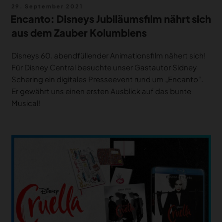
Veröffentlicht
29. September 2021
am
Encanto: Disneys Jubiläumsfilm nährt sich
aus dem Zauber Kolumbiens
Disneys 60. abendfüllender Animationsfilm nähert sich!
Für Disney Central besuchte unser Gastautor Sidney
Schering ein digitales Presseevent rund um „Encanto“.
Er gewährt uns einen ersten Ausblick auf das bunte
Musical!