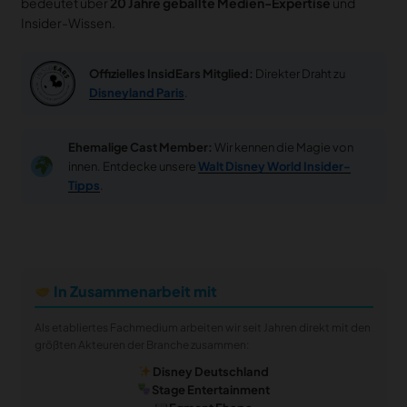
bedeutet über
20 Jahre geballte Medien-Expertise
und
Insider-Wissen.
Offizielles InsidEars Mitglied:
Direkter Draht zu
Disneyland Paris
.
Ehemalige Cast Member:
Wir kennen die Magie von
innen. Entdecke unsere
Walt Disney World Insider-
Tipps
.
In Zusammenarbeit mit
Als etabliertes Fachmedium arbeiten wir seit Jahren direkt mit den
größten Akteuren der Branche zusammen:
Disney Deutschland
Stage Entertainment