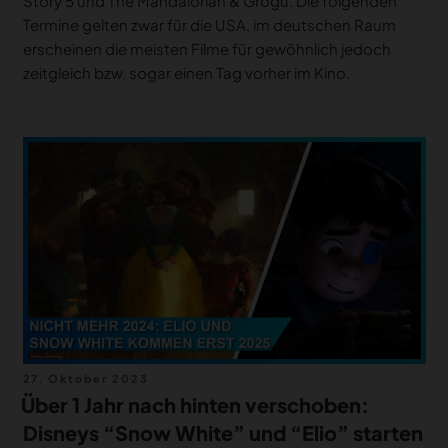
Story 5 und The Mandalorian & Grogu. Die folgenden
Termine gelten zwar für die USA, im deutschen Raum
erscheinen die meisten Filme für gewöhnlich jedoch
zeitgleich bzw. sogar einen Tag vorher im Kino.
Veröffentlicht
27. Oktober 2023
am
Über 1 Jahr nach hinten verschoben:
Disneys “Snow White” und “Elio” starten