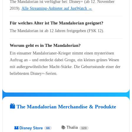
The Mandalorian ist verfügbar bei: Disney+ (ab 12. November
🎻
Disney Worlds Collide Concert Tour
2019).
Alle Streaming-Anbieter auf JustWatch →
🎻
Disney at Neuschwanstein
Disney in Concert – Die Jubiläumtstou
🎻
2026
Für welches Alter ist The Mandalorian geeignet?
The Mandalorian ist ab 12 Jahren freigegeben (FSK 12).
🎟️
Alle Show-Tickets
MUSICA
Worum geht es in The Mandalorian?
Ein einsamer Mandalorianer-Krieger nimmt einen mysteriösen
Auftrag an – und entdeckt dabei Grogu, ein kleines grünes Wesen
mit außergewöhnlicher Macht-Stärke. Die Geburtsstunde einer der
beliebtesten Disney+-Serien.
Zweite DER KÖNIG DER LÖWEN
Relaxed Performance am 18. Septembe
2026 🦁💛
DER KÖNIG DER LÖWEN Relaxed Performanc
🛍️ The Mandalorian Merchandise & Produkte
Stage Entertainment zeigt am 18. September 20
die zweite Relaxed Performance von…
Mehr erfahren ➔
📚 Thalia
🏰 Disney Store
66
123