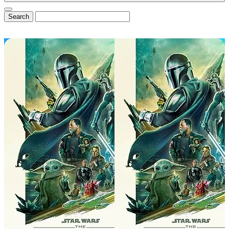
⭐ DisneyCentral.de
News & Magazin
Alle News
Exklusive Interviews
Reviews & Rezensionen
💼 B2B & Presse
📊
Media Kit & Reichweite
🏆
Referenzen & Cases
🌟
Mitglied von InsidEars
✉️
Kooperationsanfragen
Community & Exklusiv