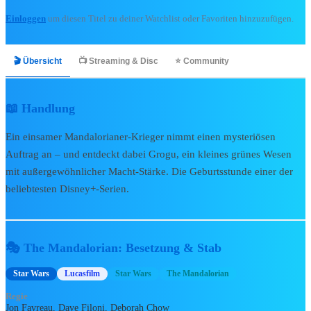
🎬 Kino & Streaming
Einloggen
um diesen Titel zu deiner Watchlist oder Favoriten hinzuzufügen.
Bibliothek
🎬 Übersicht
📺 Streaming & Disc
⭐ Community
Zur Bibliothek
Alle Kinofilme
📖 Handlung
Alle Serien
Ein einsamer Mandalorianer-Krieger nimmt einen mysteriösen
Kinostarts 2026
Auftrag an – und entdeckt dabei Grogu, ein kleines grünes Wesen
Blu-rays & DVDs 2026
mit außergewöhnlicher Macht-Stärke. Die Geburtsstunde einer der
Kurzfilme & Specials
soon
beliebtesten Disney+-Serien.
📅
Release Radar →
📺 Disney+ & TV
🎭 The Mandalorian: Besetzung & Stab
🔥
Disney+ Neuheiten
Star Wars
Lucasfilm
Star Wars
The Mandalorian
🎬
Disney+ Originals
Regie
🛋️
Serien-Highlights
Jon Favreau, Dave Filoni, Deborah Chow