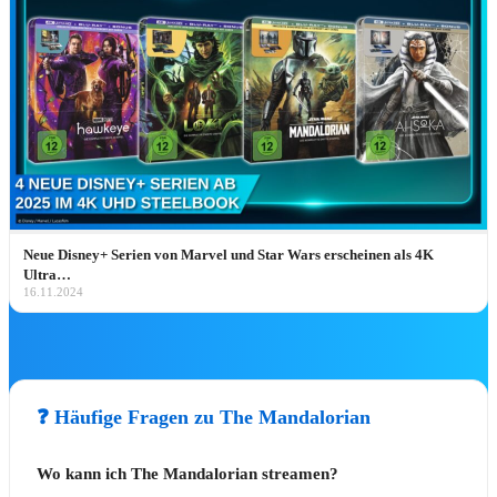
🎭 Musicals & Shows
🎭 Disney Musicals
🎭
Der Teufel trägt Prada
🎭
Die Schöne und das Biest
🎭
Der Glöckner von Notre Dame
Neue Disney+ Serien von Marvel und Star Wars erscheinen als 4K
🎭
Tarzan
Ultra…
🎭
Die Eiskönigin
16.11.2024
🎭
Der König der Löwen
🎟️
Alle Musical-Tickets
❓ Häufige Fragen zu The Mandalorian
🎻 Konzerte & Live
Disney on Ice – Mickys magische
Wo kann ich The Mandalorian streamen?
⛸️
Momente