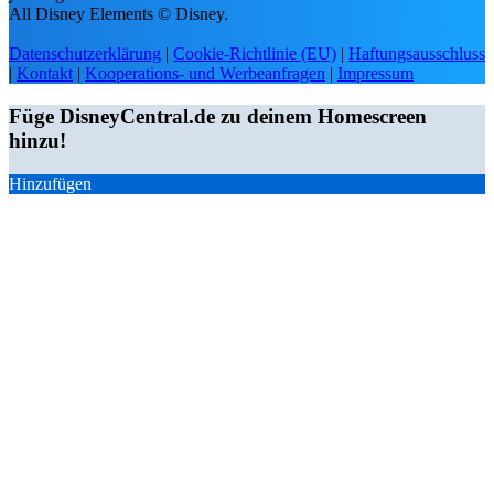
All Disney Elements © Disney.
Datenschutzerklärung
|
Cookie-Richtlinie (EU)
|
Haftungsausschluss
|
Kontakt
|
Kooperations- und Werbeanfragen
|
Impressum
Füge DisneyCentral.de zu deinem Homescreen
hinzu!
Hinzufügen