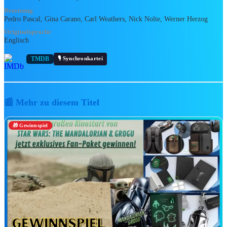
📺
Disney Channel
Besetzung
Pedro Pascal, Gina Carano, Carl Weathers, Nick Nolte, Werner Herzog
➕
Disney+ jetzt abonnieren
Originalsprache
Englisch
🏰 Franchises & Universen
🎙️ Synchronkartei
TMDB
🏰
Disney-Animationsklassiker
🎬
Disney Realfilme
📺
Disney Channel
📰 Mehr zu diesem Titel
💡
Pixar
🦸
Marvel
⚔️
Star Wars
🎁 Gewinnspiel
🧭
Alle Franchises entdecken →
INTERVIE