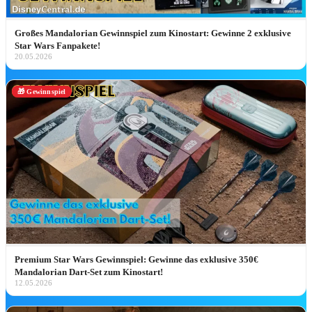
„Ich glaube, ich bin zum Teil deutsch!” 
Unser „Descendants: Wicked
Großes Mandalorian Gewinnspiel zum Kinostart: Gewinne 2 exklusive
Wonderland” Interview mit Alexandro
Star Wars Fanpakete!
Byrd, Kiara Romero & Liamani Segur
20.05.2026
Unser Descendants: Wicked Wonderland Interv
mit Alexandro Byrd, Kiara Romero & Liamani
Segura: Worlds Collide Tour, Rapunzel-Wunsch
🎁 Gewinnspiel
&…
Jetzt lesen ➔
NEU IN DER BIBLIOTHE
Adults: Marathon Day
Premium Star Wars Gewinnspiel: Gewinne das exklusive 350€
Zur Filmseite ➔
Mandalorian Dart-Set zum Kinostart!
12.05.2026
HEIMKINO-DEA