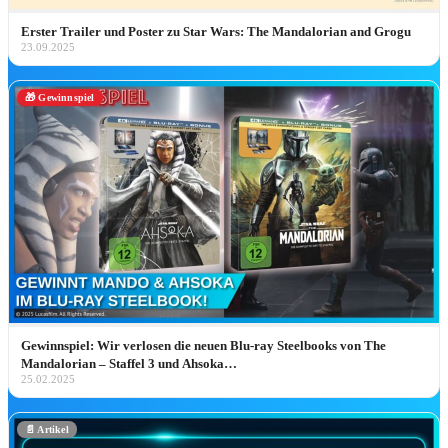
🎫 Attraktions-Tickets weltweit*
Erster Trailer und Poster zu Star Wars: The Mandalorian and Grogu
23.09.2025
💼
CRP-Insider-Guide →
PARK-HIGHLIGH
🎁 Gewinnspiel
Disney Pins August 2026: Alle Disneyla
Paris Neuheiten
Disney Pin Neuheiten August 2026: alle Releas
aus Disneyland Paris, Disneyland Resort & Walt
Disney World – mit…
Jetzt entdecken ➔
Gewinnspiel: Wir verlosen die neuen Blu-ray Steelbooks von The
Mandalorian – Staffel 3 und Ahsoka…
25.02.2025
📄 Artikel