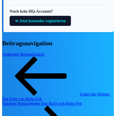
🎟️ Parks & Tickets
🛍️ Disney Store & Merch
Noch kein HQ-Account?
🎪 Events & Konzerte
➔ Jetzt kostenlos registrieren
Nach Franchise
🏰 Disneyland Paris
Beitragsnavigation
🏷️ Disney Store
🦸 Marvel
Vorheriger Beitrag
Zurück
🎭 Musicals & Shows
🪄 Aktuelle Top-Deals
SOMMER-VORTEIL
⭐ EMPFEHLU
Under the Helmet:
Das Erbe von Boba Fett
Nächster Beitrag
Weiter
Das Buch von Boba Fett
fav
share
DISNEYLAND PARIS