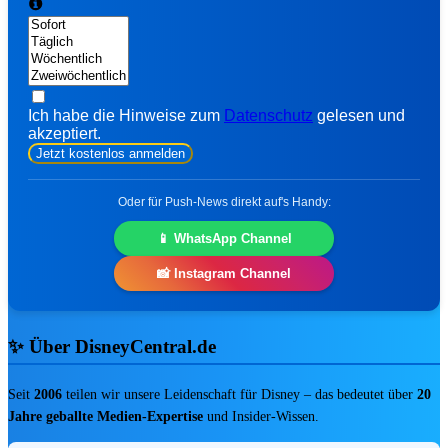
nur dieses Wochenende (07.-09.08.) mit
Code WEEKEND ab 49,99€!
15% Rabatt übers
Wochenende
Ich habe die Hinweise zum
Datenschutz
gelesen und
akzeptiert.
WEEKEND
Kopieren ✂️
Jetzt kostenlos anmelden
CODE:
Oder für Push-News direkt auf's Handy:
CODE ANZEIGEN ❯
📱 WhatsApp Channel
📸 Instagram Channel
BIS ZU 70% RABATT
✨ Über DisneyCentral.de
Seit
2006
teilen wir unsere Leidenschaft für Disney – das bedeutet über
20
fav
share
Summer Sale bei EMP: Bis zu 70%
Jahre geballte Medien-Expertise
und Insider-Wissen.
Rabatt