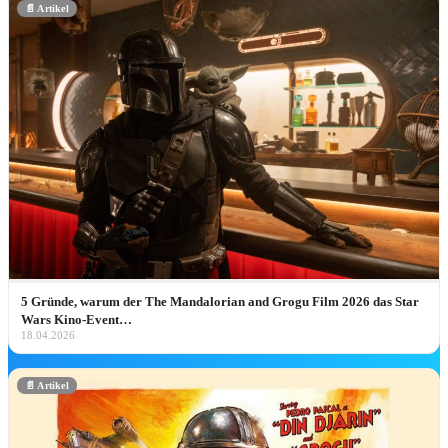
📄 Artikel
Disney Deals & Angebote
Die besten Blu-ray-, 4K- & Streaming-Deals –
handverlesen.
Zum Deal ➔
🏰 Disneyland & Parks
Disney Parks
5 Gründe, warum der The Mandalorian and Grogu Film 2026 das Star
Wars Kino-Event…
18.04.2026
🏰 Disneyland Paris Hub
🌎 Walt Disney World
📄 Artikel
🎡 Disneyland Resort
🚢 Disney Cruise Line