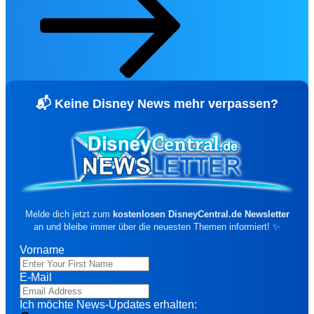
Disneyland Paris Ticket-Angebot für
Sommer 2026
Spare bis zu 140 € pro Person mit den
exklusiven Mehrtagestickets! Gültig für
Besuche vom 1. Juni bis 15. Oktober 202
Bis zu 140 € sparen
📬 Keine Disney News mehr verpassen?
TICKETS & ERSPARNIS SICHER
❯
15% WOCHENENDE
Melde dich jetzt zum
kostenlosen DisneyCentral.de Newsletter
an und bleibe immer über die neuesten Themen informiert! ✨
Vorname
⏳ …
fav
share
E-Mail
Happy Weekend Deal: 15% Rabatt
Ich möchte News-Updates erhalten:
Dein Happy Weekend Deal! 15% auf alles