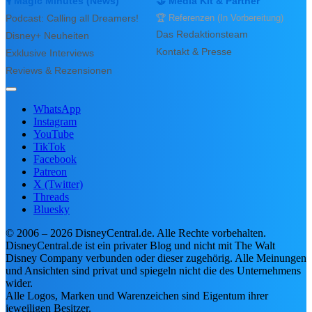
🎙️ Magic Minutes (News)
🤝 Media Kit & Partner
Jetzt 8% günstiger – MediaMarkt
Podcast: Calling all Dreamers!
🏆 Referenzen (In Vorbereitung)
Vor 3 Tag(en)
NEWS
Das Redaktionsteam
Disney+ Neuheiten
Kontakt & Presse
Exklusive Interviews
Reviews & Rezensionen
WhatsApp
Instagram
YouTube
TikTok
Facebook
Patreon
X (Twitter)
Threads
Bluesky
© 2006 – 2026 DisneyCentral.de. Alle Rechte vorbehalten.
DisneyCentral.de ist ein privater Blog und nicht mit The Walt
Disney Company verbunden oder dieser zugehörig. Alle Meinungen
und Ansichten sind privat und spiegeln nicht die des Unternehmens
wider.
Alle Logos, Marken und Warenzeichen sind Eigentum ihrer
jeweiligen Besitzer.