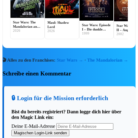
Disney Prinzessinnen - Spirit Jersey für
Erwachsene
90,00 €
Jetzt entdecken ➔
Star Wars: The
Maul: Shadow
🔻 SAL
Star Wars: Episode
Star Wars: Ep
Mandalorian and
Lord
I – Die dunkle
II – Angriff d
2026
Grogu
2026
1999
Bedrohung
2002
Klonkrieger
🎬 Alles zu den Franchises:
Star Wars →
·
The Mandalorian →
Die Monster AG - Sweatshirt für
Schreibe einen Kommentar
Erwachsene
27,00 €
45,00 €
-40%
Zu den Angeboten ➔
🔒 Login für die Mission erforderlich
🔥 Deals
Nach Kategorie
Bist du bereits registriert? Dann logge dich hier über
den Magic Link ein:
⚡ Alle Deals ansehen
Deine E-Mail-Adresse
🏪 Merchandise-Übersicht (3.000+)
Magischen Login-Link senden