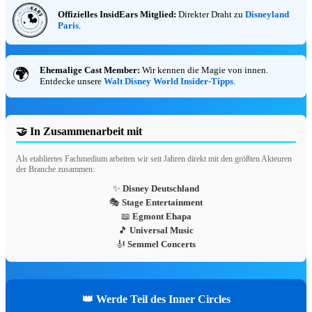
Summer Sale bei EMP! Sichere dir jetzt di
Offizielles InsidEars Mitglied:
Direkter Draht zu
Disneyland
Paris
.
Sommer Highlights mit bis zu 70% Rabatt
solange der Vorrat reicht!
Sommer Highlights bis zu
Ehemalige Cast Member:
Wir kennen die Magie von innen.
🌍
Entdecke unsere
Walt Disney World Insider-Tipps
.
70% reduziert
SALE ENTDECKEN ❯
🤝 In Zusammenarbeit mit
✨ Mein HQ
50
Als etabliertes Fachmedium arbeiten wir seit Jahren direkt mit den größten Akteuren
Mein
Fan-
der Branche zusammen:
HQ
✨
Disney Deutschland
🎭
Stage Entertainment
📖
Egmont Ehapa
🏰
🎵
Universal Music
🎻
Semmel Concerts
Dein Disney-Universum
wartet auf dich.
Kostenlose Mitgliedschaft mit 20+ exklusiven
Features — sammle Magic Points, schalte
👑 Werde Teil des Inner Circles
Ränge frei und plane mit der Disneyland-Hilfe