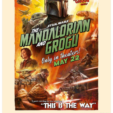
🗼 Tokyo Disney Resort
soon
🇨🇳 Shanghai Disney Resort
soon
🇭🇰 Hong Kong Disneyland
soon
🇦🇪 Disneyland Abu Dhabi
soon
★ NUR BEI UNS
💼
Cultural Representative Program
Als 2× WDW-Cast-Member: Deutschlands einzige
Anlaufstelle für das CRP.
CRP-Guide entdecken ➔
🎟️ Tickets & Reise
🏰 DLP Ticket & Hotel Pauschalen*
🎡 Nur Park-Tickets (DLP)*
🌎 Walt Disney World Tickets*