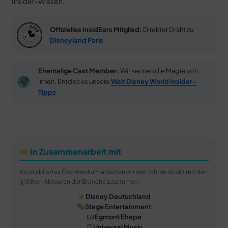
Insider-Wissen.
Offizielles InsidEars Mitglied:
Direkter Draht zu
Disneyland Paris
.
Ehemalige Cast Member:
Wir kennen die Magie von
innen. Entdecke unsere
Walt Disney World Insider-
Tipps
.
In Zusammenarbeit mit
Als etabliertes Fachmedium arbeiten wir seit Jahren direkt mit den
größten Akteuren der Branche zusammen:
Disney Deutschland
Stage Entertainment
Egmont Ehapa
Universal Music