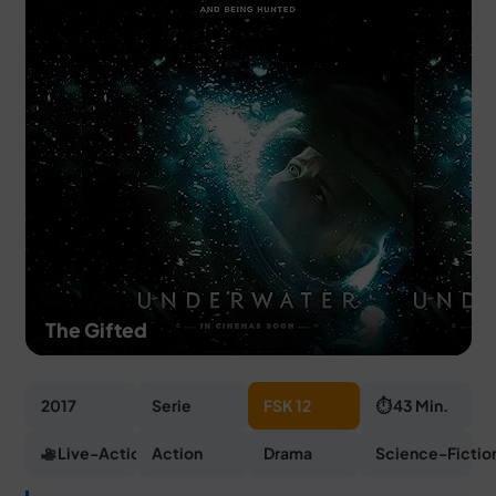
MERCH
DEALS
MEIN HQ
50
The Gifted
2017
Serie
FSK 12
⏱ 43 Min.
Live-Action
Action
Drama
Science-Fictio