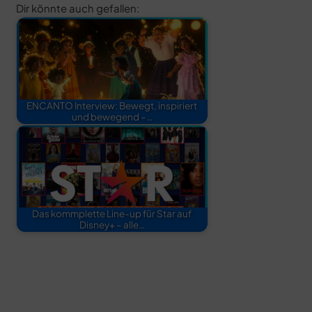
Dir könnte auch gefallen:
ENCANTO Interview: Bewegt, inspiriert
und bewegend –…
Das kommplette Line-up für Star auf
Disney+ – alle…