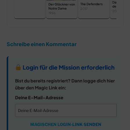
Das Mädche
The Defenders
Der Glöckner von
den
Notre Dame
2017
Schwefelhö
2006
1996
Schreibe einen Kommentar
Login für die Mission erforderlich
Bist du bereits registriert? Dann logge dich hier
über den Magic Link ein:
Deine E-Mail-Adresse
MAGISCHEN LOGIN-LINK SENDEN