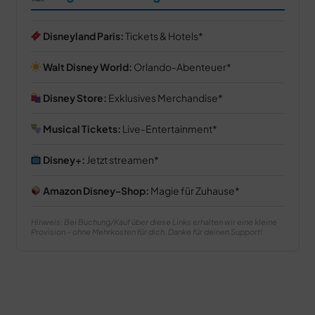
Disneyland Paris:
Tickets & Hotels
Walt Disney World:
Orlando-Abenteuer
Disney Store:
Exklusives Merchandise
Musical Tickets:
Live-Entertainment
Disney+:
Jetzt streamen
Amazon Disney-Shop:
Magie für Zuhause
Hinweis: Bei Buchung/Kauf über diese Links erhalten wir eine kleine
Provision – ohne Mehrkosten für dich. Danke für deinen Support!