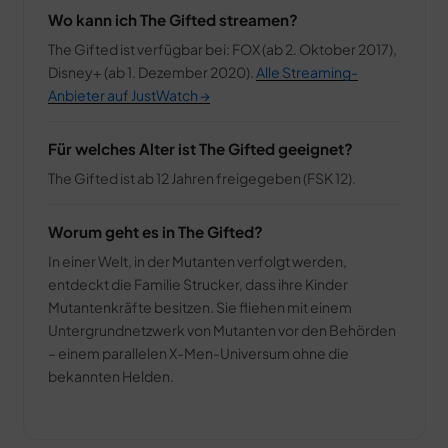
Wo kann ich The Gifted streamen?
The Gifted ist verfügbar bei: FOX (ab 2. Oktober 2017),
Disney+ (ab 1. Dezember 2020).
Alle Streaming-
Anbieter auf JustWatch →
Für welches Alter ist The Gifted geeignet?
The Gifted ist ab 12 Jahren freigegeben (FSK 12).
Worum geht es in The Gifted?
In einer Welt, in der Mutanten verfolgt werden,
entdeckt die Familie Strucker, dass ihre Kinder
Mutantenkräfte besitzen. Sie fliehen mit einem
Untergrundnetzwerk von Mutanten vor den Behörden
– einem parallelen X-Men-Universum ohne die
bekannten Helden.