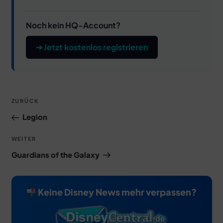
Noch kein HQ-Account?
➔ Jetzt kostenlos registrieren
Beitragsnavigation
Vorheriger
ZURÜCK
Beitrag
Legion
Nächster
WEITER
Beitrag
Guardians of the Galaxy
Keine Disney News mehr verpassen?