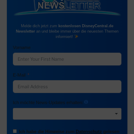
Melde dich jetzt zum
kostenlosen DisneyCentral.de
Newsletter
an und bleibe immer über die neuesten Themen
informiert!
Vorname
E-Mail
Ich möchte News-Updates erhalten:
Ich habe die Hinweise zum
Datenschutz
gelesen