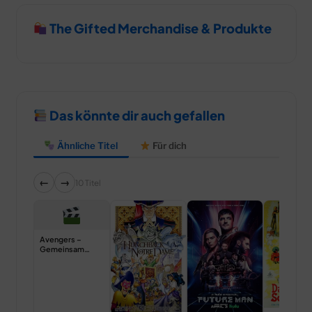
The Gifted Merchandise & Produkte
Das könnte dir auch gefallen
Ähnliche Titel
Für dich
←
→
10 Titel
Avengers –
Gemeinsam
unbesiegbar