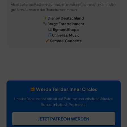
Als etabliertes Fachmedium arbeiten wir seit Jahren direkt mit den
größten Akteuren der Branche zusammen:
Disney Deutschland
Stage Entertainment
Egmont Ehapa
Universal Music
Semmel Concerts
Werde Teil des Inner Circles
Unterstütze unsere Arbeit auf Patreon und erhalte exklusive
Bonus-Inhalte & Podcasts!
JETZT PATREON WERDEN