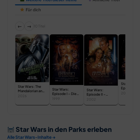
Für dich
←
→
10 Titel
Star Wars:
Star Wars: The
Episode III 
Star Wars:
Star Wars:
Mandalorian and
Rache der S
2005
Episode I – Die
Episode II –
Grogu
2026
dunkle
Angriff der
1999
2002
Bedrohung
Klonkrieger
Star Wars in den Parks erleben
Alle Star Wars-Inhalte →