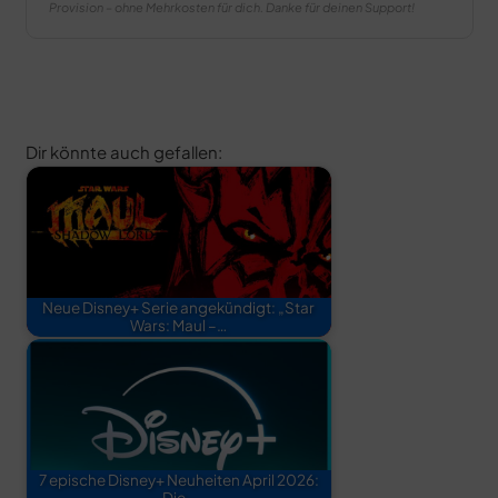
Provision – ohne Mehrkosten für dich. Danke für deinen Support!
Dir könnte auch gefallen:
Neue Disney+ Serie angekündigt: „Star
Wars: Maul –…
7 epische Disney+ Neuheiten April 2026:
Die…