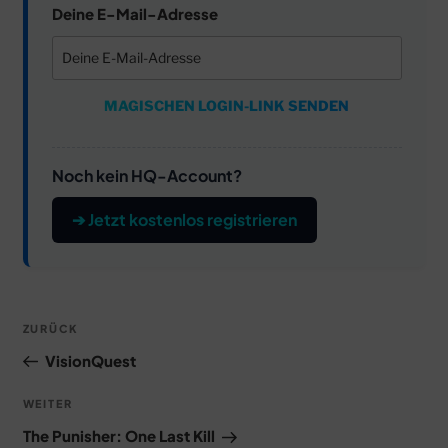
Deine E-Mail-Adresse
MAGISCHEN LOGIN-LINK SENDEN
Noch kein HQ-Account?
➔ Jetzt kostenlos registrieren
Beitragsnavigation
Vorheriger
ZURÜCK
Beitrag
VisionQuest
Nächster
WEITER
Beitrag
The Punisher: One Last Kill