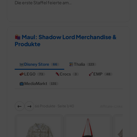
Die erste Staffel feierte am…
Maul: Shadow Lord Merchandise &
Produkte
Disney Store
Thalia
66
123
LEGO
Crocs
EMP
73
3
48
MediaMarkt
131
←
→
66 Produkte · Seite 1/40
Affiliate-Links