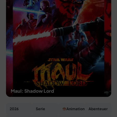
MERCH
DEALS
MEIN HQ
50
Maul: Shadow Lord
2026
Serie
Animation
Abenteuer