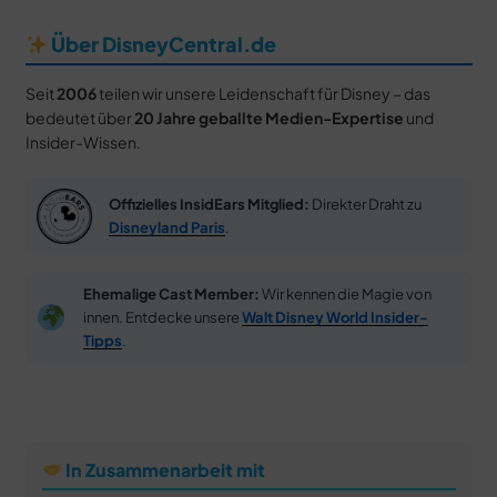
Über DisneyCentral.de
Seit
2006
teilen wir unsere Leidenschaft für Disney – das
bedeutet über
20 Jahre geballte Medien-Expertise
und
Insider-Wissen.
Offizielles InsidEars Mitglied:
Direkter Draht zu
Disneyland Paris
.
Ehemalige Cast Member:
Wir kennen die Magie von
innen. Entdecke unsere
Walt Disney World Insider-
Tipps
.
In Zusammenarbeit mit