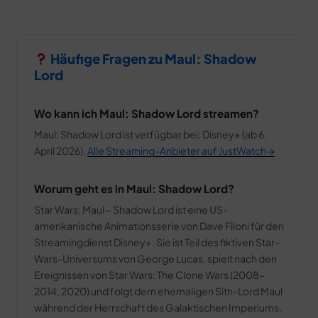
Häufige Fragen zu Maul: Shadow
Lord
Wo kann ich Maul: Shadow Lord streamen?
Maul: Shadow Lord ist verfügbar bei: Disney+ (ab 6.
April 2026).
Alle Streaming-Anbieter auf JustWatch →
Worum geht es in Maul: Shadow Lord?
Star Wars: Maul – Shadow Lord ist eine US-
amerikanische Animationsserie von Dave Filoni für den
Streamingdienst Disney+. Sie ist Teil des fiktiven Star-
Wars-Universums von George Lucas, spielt nach den
Ereignissen von Star Wars: The Clone Wars (2008–
2014, 2020) und folgt dem ehemaligen Sith-Lord Maul
während der Herrschaft des Galaktischen Imperiums.