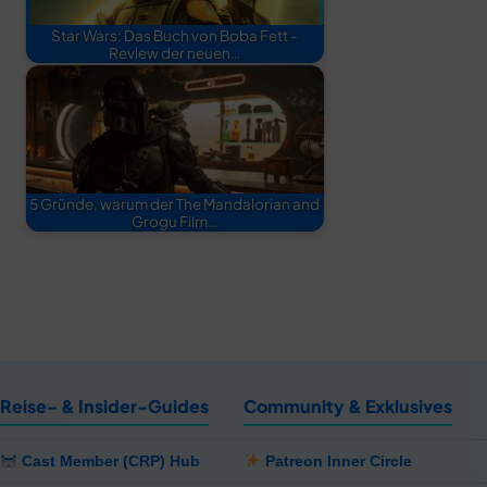
Star Wars: Das Buch von Boba Fett -
Review der neuen…
5 Gründe, warum der The Mandalorian and
Grogu Film…
Reise- & Insider-Guides
Community & Exklusives
Cast Member (CRP) Hub
Patreon Inner Circle