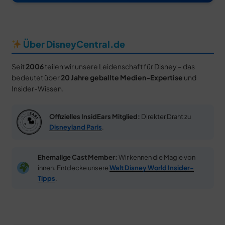
Über DisneyCentral.de
Seit
2006
teilen wir unsere Leidenschaft für Disney – das
bedeutet über
20 Jahre geballte Medien-Expertise
und
Insider-Wissen.
Offizielles InsidEars Mitglied:
Direkter Draht zu
Disneyland Paris
.
Ehemalige Cast Member:
Wir kennen die Magie von
innen. Entdecke unsere
Walt Disney World Insider-
Tipps
.