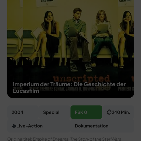
MERCH
DEALS
MEIN HQ
50
Imperium der Träume: Die Geschichte der
Lucasfilm
2004
Special
FSK 0
⏱ 240 Min.
Live-Action
Dokumentation
Originaltitel:
Empire of Dreams: The Story of the Star Wars