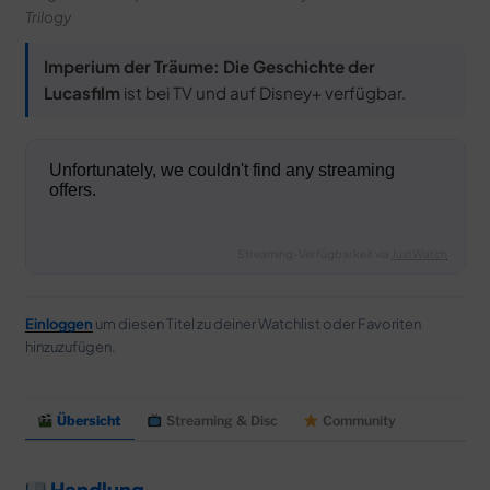
Trilogy
Imperium der Träume: Die Geschichte der
Lucasfilm
ist bei TV und auf Disney+ verfügbar.
Streaming-Verfügbarkeit via
JustWatch
Einloggen
um diesen Titel zu deiner Watchlist oder Favoriten
hinzuzufügen.
Übersicht
Streaming & Disc
Community
Handlung