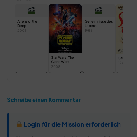
Aliens of the
Geheimnisse des
Deep
Lebens
2005
1956
Star Wars: The
Saludos Am
Clone Wars
1943
2008
Schreibe einen Kommentar
Login für die Mission erforderlich