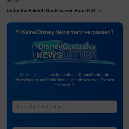
Nächster
WEITER
Beitrag
Under the Helmet: Das Erbe von Boba Fett
Keine Disney News mehr verpassen?
Melde dich jetzt zum
kostenlosen DisneyCentral.de
Newsletter
an und bleibe immer über die neuesten Themen
informiert!
Vorname
E-Mail