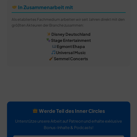
In Zusammenarbeit mit
Als etabliertes Fachmedium arbeiten wir seit Jahren direkt mit den
größten Akteuren der Branche zusammen:
Disney Deutschland
Stage Entertainment
Egmont Ehapa
Universal Music
Semmel Concerts
Werde Teil des Inner Circles
Unterstütze unsere Arbeit auf Patreon und erhalte exklusive
Bonus-Inhalte & Podcasts!