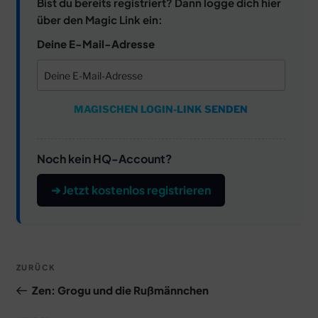
Bist du bereits registriert? Dann logge dich hier
über den Magic Link ein:
Deine E-Mail-Adresse
MAGISCHEN LOGIN-LINK SENDEN
Noch kein HQ-Account?
➔ Jetzt kostenlos registrieren
Beitragsnavigation
Vorheriger
ZURÜCK
Beitrag
Zen: Grogu und die Rußmännchen