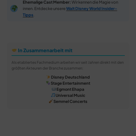
Ehemalige Cast Member:
Wir kennen die Magie von
innen. Entdecke unsere
Walt Disney World Insider-
Tipps
.
In Zusammenarbeit mit
Als etabliertes Fachmedium arbeiten wir seit Jahren direkt mit den
größten Akteuren der Branche zusammen:
Disney Deutschland
Stage Entertainment
Egmont Ehapa
Universal Music
Semmel Concerts