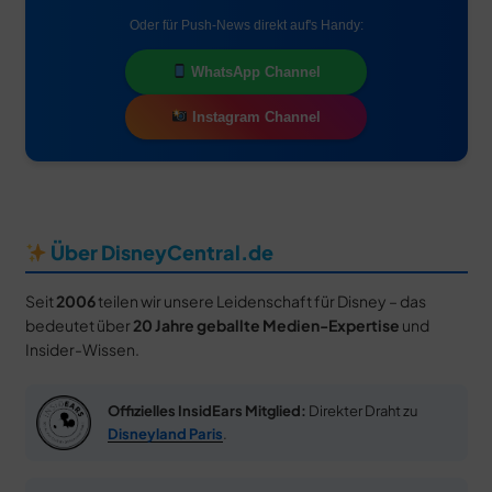
Oder für Push-News direkt auf's Handy:
WhatsApp Channel
Instagram Channel
Über DisneyCentral.de
Seit
2006
teilen wir unsere Leidenschaft für Disney – das
bedeutet über
20 Jahre geballte Medien-Expertise
und
Insider-Wissen.
Offizielles InsidEars Mitglied:
Direkter Draht zu
Disneyland Paris
.