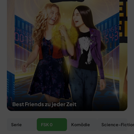
MERCH
DEALS
MEIN HQ
50
Best Friends zu jeder Zeit
Serie
FSK 0
Komödie
Science-Fictio