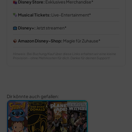
Disney Store:
Exklusives Merchandise
Musical Tickets:
Live-Entertainment
Disney+:
Jetzt streamen
Amazon Disney-Shop:
Magie für Zuhause
Hinweis: Bei Buchung/Kauf über diese Links erhalten wir eine kleine
Provision – ohne Mehrkosten für dich. Danke für deinen Support!
Dir könnte auch gefallen: