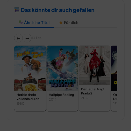
Das könnte dir auch gefallen
Ähnliche Titel
Für dich
←
→
10 Titel
Der Teufel trägt
Prada 2
Herbie dreht
Halfpipe Feeling
One of Our
2026
vollends durch
Dinosaurs I
2014
Missing
1980
1975