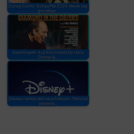
Disney Comic-Schau Mai 2024: Never say
goodbye…
Gewinnspiel: 4×2 Kinotickets für Hans
Zimmer &…
Disney+ verkündet neue Exklusiv-Titel und
weiteres…