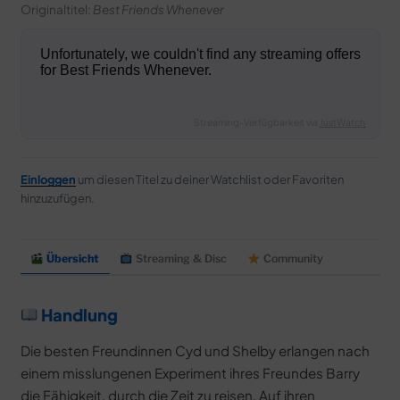
Originaltitel:
Best Friends Whenever
Streaming-Verfügbarkeit via
JustWatch
Einloggen
um diesen Titel zu deiner Watchlist oder Favoriten
hinzuzufügen.
Übersicht
Streaming & Disc
Community
Handlung
Die besten Freundinnen Cyd und Shelby erlangen nach
einem misslungenen Experiment ihres Freundes Barry
die Fähigkeit, durch die Zeit zu reisen. Auf ihren