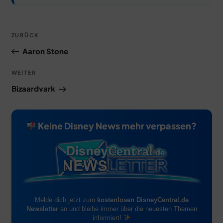
Beitragsnavigation
Vorheriger
ZURÜCK
Beitrag
Aaron Stone
Nächster
WEITER
Beitrag
Bizaardvark
Keine Disney News mehr verpassen?
Melde dich jetzt zum
kostenlosen DisneyCentral.de
Newsletter
an und bleibe immer über die neuesten Themen
informiert!