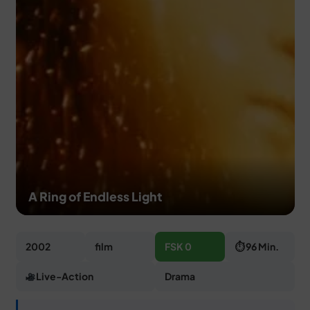
MERCH
DEALS
MEIN HQ
50
A Ring of Endless Light
2002
film
FSK 0
⏱ 96 Min.
Live-Action
Drama