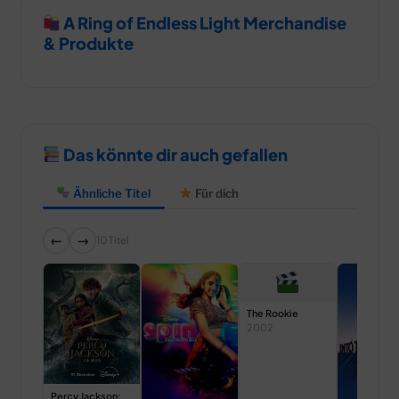
A Ring of Endless Light Merchandise
& Produkte
Das könnte dir auch gefallen
Ähnliche Titel
Für dich
←
→
10 Titel
The Rookie
2002
Percy Jackson: