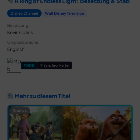
A Ring of Endless Light: Besetzung & Stab
Disney Channel
Walt Disney Television
Besetzung
Kevin Collins
Originalsprache
Englisch
TMDB
Synchronkartei
Mehr zu diesem Titel
Artikel