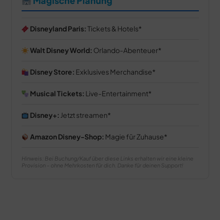
Magische Planung
Disneyland Paris:
Tickets & Hotels
Walt Disney World:
Orlando-Abenteuer
Disney Store:
Exklusives Merchandise
Musical Tickets:
Live-Entertainment
Disney+:
Jetzt streamen
Amazon Disney-Shop:
Magie für Zuhause
Hinweis: Bei Buchung/Kauf über diese Links erhalten wir eine kleine
Provision – ohne Mehrkosten für dich. Danke für deinen Support!