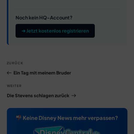
Noch kein HQ-Account?
➔ Jetzt kostenlos registrieren
Beitragsnavigation
Vorheriger
ZURÜCK
Beitrag
Ein Tag mit meinem Bruder
Nächster
WEITER
Beitrag
Die Stevens schlagen zurück
Keine Disney News mehr verpassen?