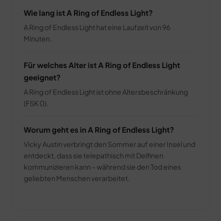
Wie lang ist A Ring of Endless Light?
A Ring of Endless Light hat eine Laufzeit von 96
Minuten.
Für welches Alter ist A Ring of Endless Light
geeignet?
A Ring of Endless Light ist ohne Altersbeschränkung
(FSK 0).
Worum geht es in A Ring of Endless Light?
Vicky Austin verbringt den Sommer auf einer Insel und
entdeckt, dass sie telepathisch mit Delfinen
kommunizieren kann – während sie den Tod eines
geliebten Menschen verarbeitet.