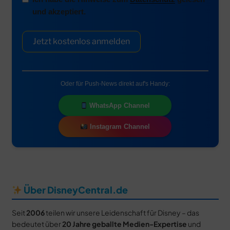
und akzeptiert.
Jetzt kostenlos anmelden
Oder für Push-News direkt auf's Handy:
WhatsApp Channel
Instagram Channel
Über DisneyCentral.de
Seit
2006
teilen wir unsere Leidenschaft für Disney – das
bedeutet über
20 Jahre geballte Medien-Expertise
und