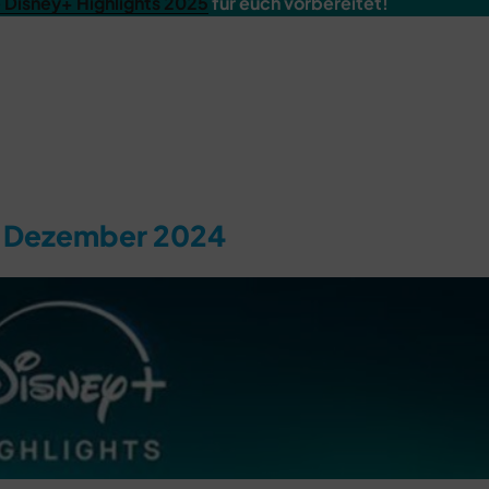
e Disney+ Highlights 2025
für euch vorbereitet!
im Dezember 2024