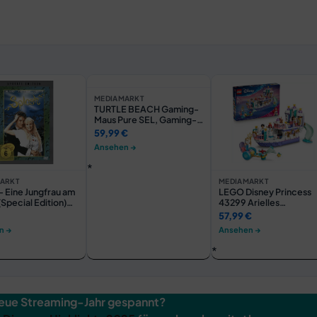
MEDIAMARKT
TURTLE BEACH Gaming-
Maus Pure SEL, Gaming-
Tastatur Magma, Gaming-
59,99 €
Mauspad Sense Core
Ansehen →
Mini, Bundle,
kabelgebunden, Schwarz
ARKT
MEDIAMARKT
- Eine Jungfrau am
LEGO Disney Princess
Special Edition)
43299 Arielles
Königliches
57,99 €
Hochzeitsboot Bausatz
n →
Ansehen →
Mehrfarbig
neue Streaming-Jahr gespannt?