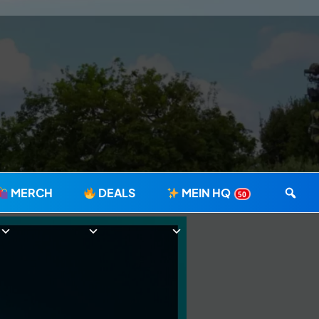
MERCH
DEALS
MEIN HQ
50