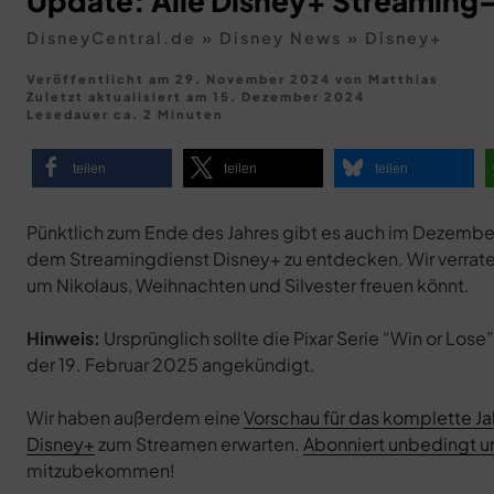
Update: Alle Disney+ Streaming
DisneyCentral.de
»
Disney News
»
Disney+
Veröffentlicht am 29. November 2024
von
Matthias
Zuletzt aktualisiert am
15. Dezember 2024
Lesedauer ca. 2 Minuten
teilen
teilen
teilen
Pünktlich zum Ende des Jahres gibt es auch im Dezembe
dem Streamingdienst Disney+ zu entdecken. Wir verraten 
um Nikolaus, Weihnachten und Silvester freuen könnt.
Hinweis:
Ursprünglich sollte die Pixar Serie “Win or L
der 19. Februar 2025 angekündigt.
Wir haben außerdem eine
Vorschau für das komplette Jah
Disney+
zum Streamen erwarten.
Abonniert unbedingt 
mitzubekommen!