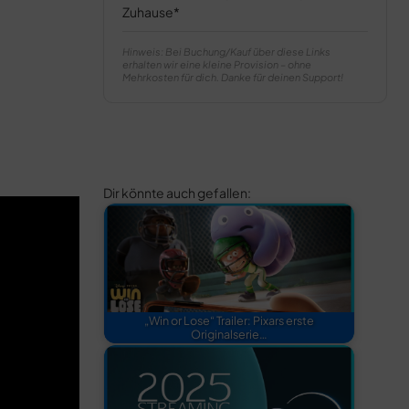
Zuhause
Hinweis: Bei Buchung/Kauf über diese Links
erhalten wir eine kleine Provision – ohne
Mehrkosten für dich. Danke für deinen Support!
Dir könnte auch gefallen:
„Win or Lose“ Trailer: Pixars erste
Originalserie…