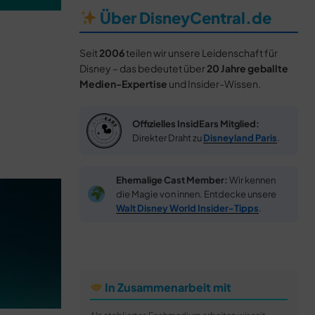
Über DisneyCentral.de
Seit
2006
teilen wir unsere Leidenschaft für
Disney – das bedeutet über
20 Jahre geballte
Medien-Expertise
und Insider-Wissen.
Offizielles InsidEars Mitglied:
Direkter Draht zu
Disneyland Paris
.
Ehemalige Cast Member:
Wir kennen
die Magie von innen. Entdecke unsere
Walt Disney World Insider-Tipps
.
In Zusammenarbeit mit