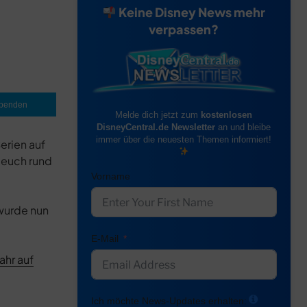
Keine Disney News mehr
verpassen?
penden
Melde dich jetzt zum
kostenlosen
DisneyCentral.de Newsletter
an und bleibe
immer über die neuesten Themen informiert!
erien auf
 euch rund
Vorname
 wurde nun
E-Mail
ahr auf
Ich möchte News-Updates erhalten: