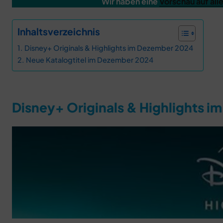
Wir haben eine
Vorschau auf all
Inhaltsverzeichnis
Disney+ Originals & Highlights im Dezember 2024
Neue Katalogtitel im Dezember 2024
Disney+ Originals & Highlights 