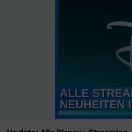
Anzeige
×