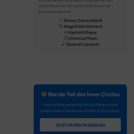
Als etabliertes Fachmedium arbeiten wir seit
Jahren direkt mit den größten Akteuren der
Branche zusammen:
Disney Deutschland
Stage Entertainment
Egmont Ehapa
Universal Music
Semmel Concerts
Werde Teil des Inner Circles
Unterstütze unsere Arbeit auf Patreon und
erhalte exklusive Bonus-Inhalte & Podcasts!
JETZT PATREON WERDEN