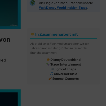
die Magie von innen. Entdecke unsere
Walt Disney World Insider-Tipps
.
In Zusammenarbeit mit
 von
Als etabliertes Fachmedium arbeiten wir seit
Jahren direkt mit den größten Akteuren der
Branche zusammen:
cked
Disney Deutschland
Stage Entertainment
Egmont Ehapa
Universal Music
Semmel Concerts