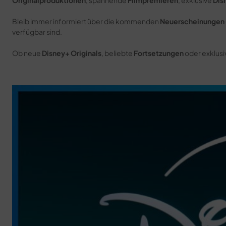
Originalproduktionen
, spannende
Filmpremieren
, exklusive
Dis
Bleib immer informiert über die kommenden
Neuerscheinungen
verfügbar sind.
Ob neue
Disney+ Originals
, beliebte
Fortsetzungen
oder exklus