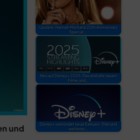
Update: Hannah Montana 20th Anniversary
Special:…
Neu auf Disney+ 2025: Das sind alle neuen
Filme und…
Disney+ verkündet neue Exklusiv-Titel und
en und
weiteres…