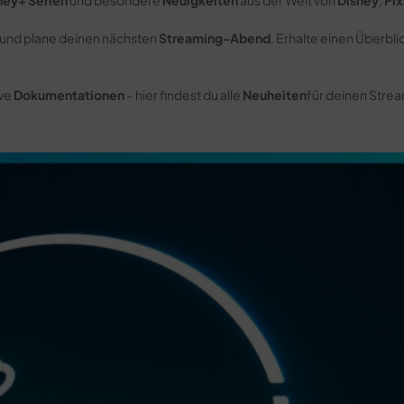
ney+ Serien
und besondere
Neuigkeiten
aus der Welt von
Disney
,
Pix
und plane deinen nächsten
Streaming-Abend
. Erhalte einen Überbli
ive
Dokumentationen
– hier findest du alle
Neuheiten
für deinen Stre