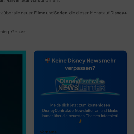
ar
,
Marvel
,
Star Wars
und mehr.
ck über alle neuen
Filme
und
Serien
, die diesen Monat auf
Disney+
aming-Genuss.
Keine Disney News mehr
verpassen?
Melde dich jetzt zum
kostenlosen
DisneyCentral.de Newsletter
an und bleibe
immer über die neuesten Themen informiert!
Vorname