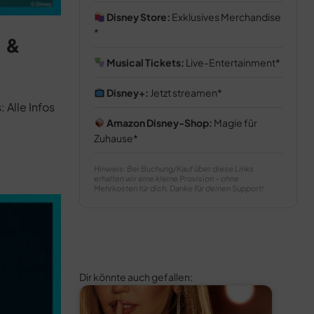
Disney Store:
Exklusives Merchandise
” &
Musical Tickets:
Live-Entertainment
Disney+:
Jetzt streamen
 Alle Infos
Amazon Disney-Shop:
Magie für
Zuhause
Hinweis: Bei Buchung/Kauf über diese Links
erhalten wir eine kleine Provision – ohne
Mehrkosten für dich. Danke für deinen Support!
Dir könnte auch gefallen: