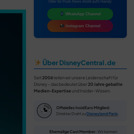
Oder für Push-News direkt auf's Handy:
WhatsApp Channel
Instagram Channel
Über DisneyCentral.de
Seit
2006
teilen wir unsere Leidenschaft für
Disney – das bedeutet über
20 Jahre geballte
Medien-Expertise
und Insider-Wissen.
Offizielles InsidEars Mitglied:
Direkter Draht zu
Disneyland Paris
.
Ehemalige Cast Member:
Wir kennen