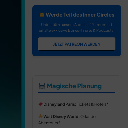
Werde Teil des Inner Circles
Unterstütze unsere Arbeit auf Patreon und
erhalte exklusive Bonus-Inhalte & Podcasts!
JETZT PATREON WERDEN
Magische Planung
Disneyland Paris:
Tickets & Hotels
Walt Disney World:
Orlando-
Abenteuer