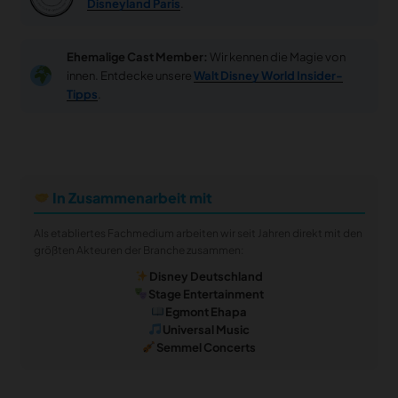
Disneyland Paris
.
Ehemalige Cast Member:
Wir kennen die Magie von
innen. Entdecke unsere
Walt Disney World Insider-
Tipps
.
In Zusammenarbeit mit
Als etabliertes Fachmedium arbeiten wir seit Jahren direkt mit den
größten Akteuren der Branche zusammen:
Disney Deutschland
Stage Entertainment
Egmont Ehapa
Universal Music
Semmel Concerts