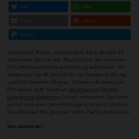
teilen
teilen
E-Mail
patreon
spenden
Aufgepasst, Marvel- und Avengers-Fans. Ab dem 23.
September könnt ihr mit „Black Widow“ den neuesten
MCU-Blockbuster in eure Sammlung aufnehmen. Wir
stellen euch die 4K Ultra HD Blu-ray Steelbook, Blu-ray
und DVD Varianten näher vor. Und wenn ihr mehr zum
Film wissen wollt, haben wir
alle Infos zum Film inkl.
unserer Kurz-Rezension
für euch vorbereitet. Wer nicht
warten kann, kann den Film übrigens ab sofort als Early
Download auf den gängigen Video-Plattformen kaufen.
Was denkst du?