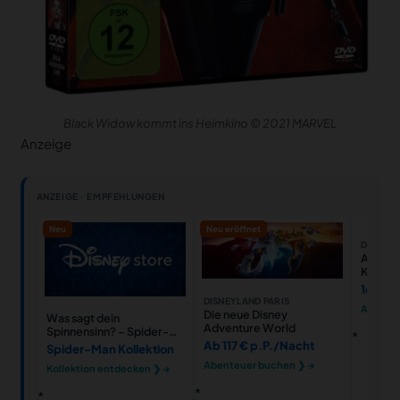
Black Widow kommt ins Heimkino © 2021 MARVEL
Anzeige
ANZEIGE · EMPFEHLUNGEN
Neu
Neu eröffnet
DISNEY 
Avenger
Kinder
16,50 
DISNEYLAND PARIS
Ansehe
Die neue Disney
Was sagt dein
Adventure World
Spinnensinn? – Spider-
Man Styles
Ab 117 € p.P./Nacht
Spider-Man Kollektion
Abenteuer buchen ❯ →
Kollektion entdecken ❯ →