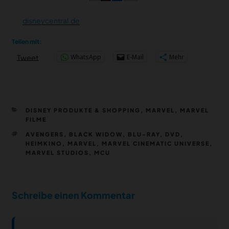
disneycentral.de
Teilen mit:
WhatsApp
E-Mail
Mehr
Tweet
KATEGORIEN
DISNEY PRODUKTE & SHOPPING
,
MARVEL
,
MARVEL
FILME
SCHLAGWÖRTER
AVENGERS
,
BLACK WIDOW
,
BLU-RAY
,
DVD
,
HEIMKINO
,
MARVEL
,
MARVEL CINEMATIC UNIVERSE
,
MARVEL STUDIOS
,
MCU
Schreibe einen Kommentar