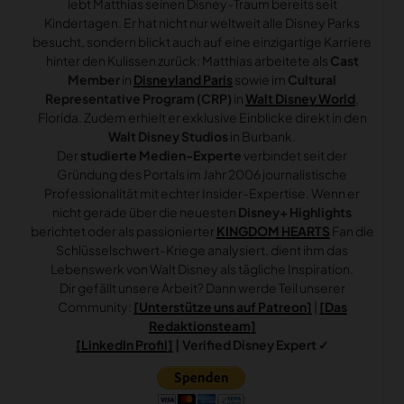
lebt Matthias seinen Disney-Traum bereits seit
Kindertagen. Er hat nicht nur weltweit alle Disney Parks
besucht, sondern blickt auch auf eine einzigartige Karriere
hinter den Kulissen zurück: Matthias arbeitete als
Cast
Member
in
Disneyland Paris
sowie im
Cultural
Representative Program (CRP)
in
Walt Disney World
,
Florida. Zudem erhielt er exklusive Einblicke direkt in den
Walt Disney Studios
in Burbank.
Der
studierte Medien-Experte
verbindet seit der
Gründung des Portals im Jahr 2006 journalistische
Professionalität mit echter Insider-Expertise. Wenn er
nicht gerade über die neuesten
Disney+ Highlights
berichtet oder als passionierter
KINGDOM HEARTS
Fan die
Schlüsselschwert-Kriege analysiert, dient ihm das
Lebenswerk von Walt Disney als tägliche Inspiration.
Dir gefällt unsere Arbeit? Dann werde Teil unserer
Community:
[Unterstütze uns auf Patreon]
|
[Das
Redaktionsteam]
[LinkedIn Profil]
| Verified Disney Expert ✓