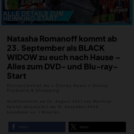
MERCH
DEALS
MEIN HQ
50
Natasha Romanoff kommt ab
23. September als BLACK
WIDOW zu euch nach Hause –
Alles zum DVD- und Blu-ray-
Start
DisneyCentral.de
»
Disney News
»
Disney
Produkte & Shopping
Veröffentlicht am 26. August 2021
von
Matthias
Zuletzt aktualisiert am
15. Dezember 2024
Lesedauer ca. 1 Minuten
teilen
teilen