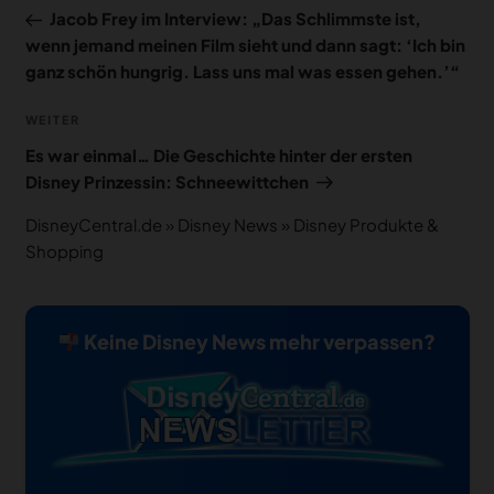
Beitrag
Jacob Frey im Interview: „Das Schlimmste ist,
wenn jemand meinen Film sieht und dann sagt: ‘Ich bin
ganz schön hungrig. Lass uns mal was essen gehen.’“
Nächster
WEITER
Beitrag
Es war einmal… Die Geschichte hinter der ersten
Disney Prinzessin: Schneewittchen
DisneyCentral.de
»
Disney News
»
Disney Produkte &
Shopping
Keine Disney News mehr verpassen?