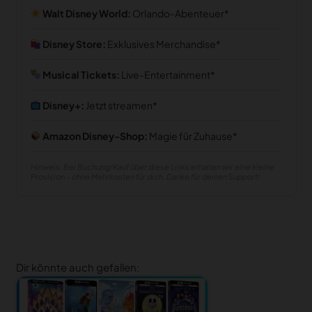
Walt Disney World:
Orlando-Abenteuer
Disney Store:
Exklusives Merchandise
Musical Tickets:
Live-Entertainment
Disney+:
Jetzt streamen
Amazon Disney-Shop:
Magie für Zuhause
Hinweis: Bei Buchung/Kauf über diese Links erhalten wir eine kleine
Provision – ohne Mehrkosten für dich. Danke für deinen Support!
Dir könnte auch gefallen: