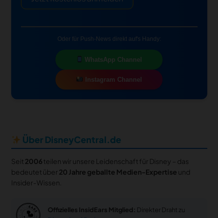
Oder für Push-News direkt auf's Handy:
WhatsApp Channel
Instagram Channel
Über DisneyCentral.de
Seit
2006
teilen wir unsere Leidenschaft für Disney – das
bedeutet über
20 Jahre geballte Medien-Expertise
und
Insider-Wissen.
Offizielles InsidEars Mitglied:
Direkter Draht zu