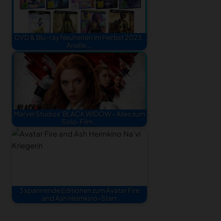
DVD & Blu-ray Neuheiten im Herbst 2023:
Arielle,…
Marvel Studios' BLACK WIDOW - Alles zum
Solo-Film…
3 spannende Editionen zum Avatar Fire
and Ash Heimkino-Start