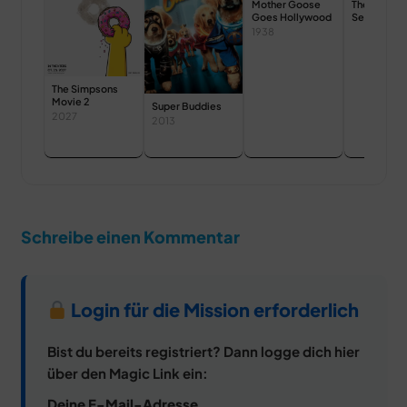
Mother Goose
The Great
Goes Hollywood
Search: Ma
Need for P
1938
and Energy
The Simpsons
Movie 2
Super Buddies
2027
2013
Schreibe einen Kommentar
Login für die Mission erforderlich
Bist du bereits registriert? Dann logge dich hier
über den Magic Link ein:
Deine E-Mail-Adresse