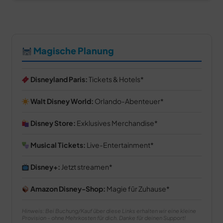
Magische Planung
Disneyland Paris:
Tickets & Hotels
Walt Disney World:
Orlando-Abenteuer
Disney Store:
Exklusives Merchandise
Musical Tickets:
Live-Entertainment
Disney+:
Jetzt streamen
Amazon Disney-Shop:
Magie für Zuhause
Hinweis: Bei Buchung/Kauf über diese Links erhalten wir eine kleine
Provision – ohne Mehrkosten für dich. Danke für deinen Support!