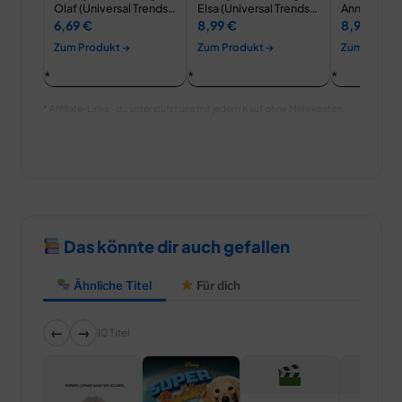
Olaf (Universal Trends
Elsa (Universal Trends
Anna (Unive
BU12963)
BU12961)
BU12960)
6,69 €
8,99 €
8,99 €
Zum Produkt →
Zum Produkt →
Zum Produk
* Affiliate-Links · du unterstützt uns mit jedem Kauf ohne Mehrkosten.
Das könnte dir auch gefallen
Ähnliche Titel
Für dich
←
→
10 Titel