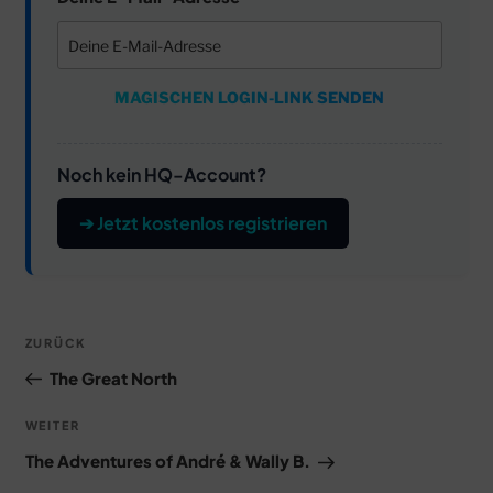
MAGISCHEN LOGIN-LINK SENDEN
Noch kein HQ-Account?
➔ Jetzt kostenlos registrieren
Beitragsnavigation
Vorheriger
ZURÜCK
Beitrag
The Great North
Nächster
WEITER
Beitrag
The Adventures of André & Wally B.