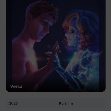
MERCH
DEALS
MEIN HQ
50
Versa
2026
Kurzfilm