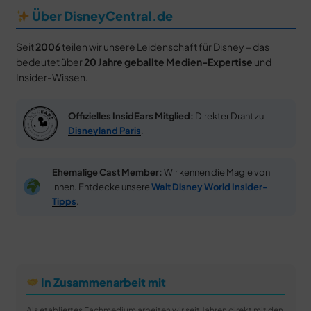
Über DisneyCentral.de
Seit
2006
teilen wir unsere Leidenschaft für Disney – das
bedeutet über
20 Jahre geballte Medien-Expertise
und
Insider-Wissen.
Offizielles InsidEars Mitglied:
Direkter Draht zu
Disneyland Paris
.
Ehemalige Cast Member:
Wir kennen die Magie von
innen. Entdecke unsere
Walt Disney World Insider-
Tipps
.
In Zusammenarbeit mit
Als etabliertes Fachmedium arbeiten wir seit Jahren direkt mit den