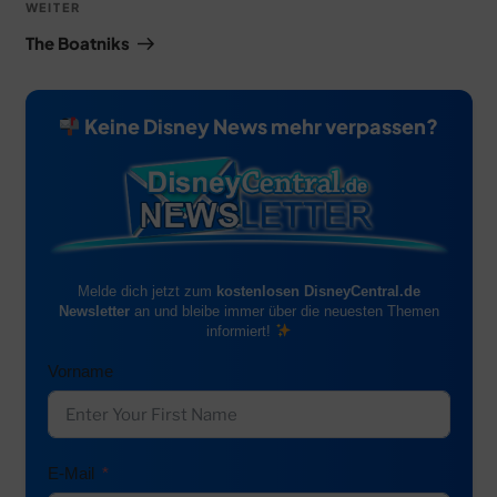
Nächster
WEITER
Beitrag
The Boatniks
Keine Disney News mehr verpassen?
Melde dich jetzt zum
kostenlosen DisneyCentral.de
Newsletter
an und bleibe immer über die neuesten Themen
informiert!
Vorname
E-Mail