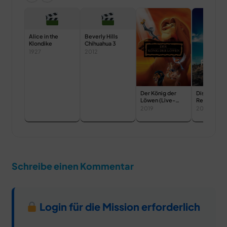
Alice in the
Beverly Hills
Klondike
Chihuahua 3
1927
2012
Der König der
Disneys
Löwen (Live-
Requisiten
Action)
2019
2020
Schreibe einen Kommentar
Login für die Mission erforderlich