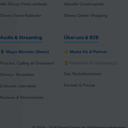
Alle Disney Parks weltweit
Aktuelle Gewinnspiele
Disney Event-Kalender
Disney Online Shopping
Audio & Streaming
Über uns & B2B
Magic Minutes (News)
Media Kit & Partner
Referenzen (In Vorbereitung)
Podcast: Calling all Dreamers!
Das Redaktionsteam
Disney+ Neuheiten
Kontakt & Presse
Exklusive Interviews
Reviews & Rezensionen
notifications
close
Happy Weekend Deal: 15% Rabatt
Neuer Deal im Deal-Corner – jetzt sichern!
© 2006 – 2026 DisneyCentral.de. Alle Rechte vorbehalten.