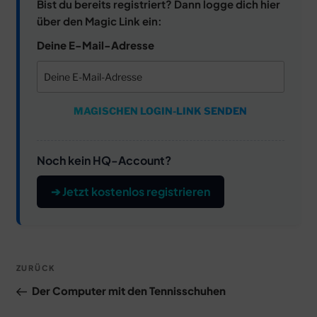
Bist du bereits registriert? Dann logge dich hier
über den Magic Link ein:
Deine E-Mail-Adresse
MAGISCHEN LOGIN-LINK SENDEN
Noch kein HQ-Account?
➔ Jetzt kostenlos registrieren
Beitragsnavigation
Vorheriger
ZURÜCK
Beitrag
Der Computer mit den Tennisschuhen