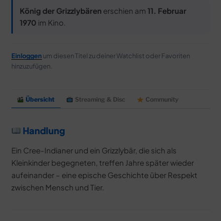
MERCH
König der Grizzlybären
erschien am
11. Februar
DEALS
1970
im Kino.
MEIN HQ
50
Einloggen
um diesen Titel zu deiner Watchlist oder Favoriten
hinzuzufügen.
Übersicht
Streaming & Disc
Community
Handlung
Ein Cree-Indianer und ein Grizzlybär, die sich als
Kleinkinder begegneten, treffen Jahre später wieder
aufeinander – eine epische Geschichte über Respekt
zwischen Mensch und Tier.