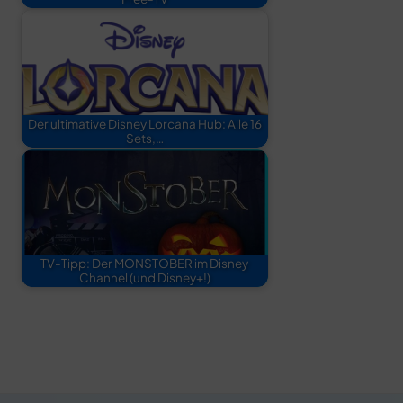
Der ultimative Disney Lorcana Hub: Alle 16
Sets,…
TV-Tipp: Der MONSTOBER im Disney
Channel (und Disney+!)