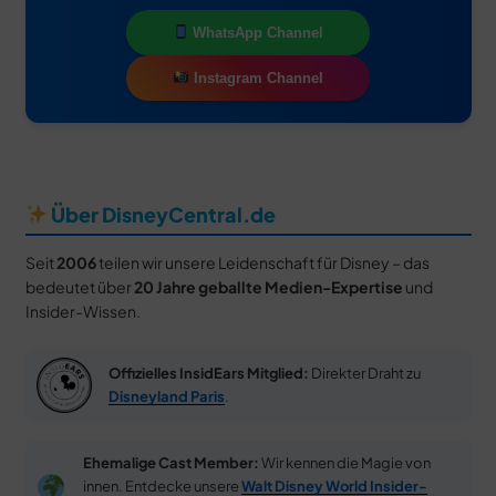
WhatsApp Channel
Instagram Channel
Über DisneyCentral.de
Seit
2006
teilen wir unsere Leidenschaft für Disney – das
bedeutet über
20 Jahre geballte Medien-Expertise
und
Insider-Wissen.
Offizielles InsidEars Mitglied:
Direkter Draht zu
Disneyland Paris
.
Ehemalige Cast Member:
Wir kennen die Magie von
innen. Entdecke unsere
Walt Disney World Insider-