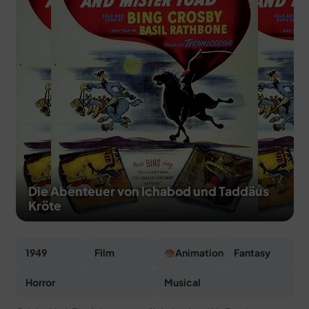
MERCH
DEALS
MEIN HQ
50
Die Abenteuer von Ichabod und Taddäus
Kröte
1949
Film
Animation
Fantasy
Horror
Musical