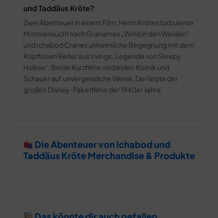
und Taddäus Kröte?
Zwei Abenteuer in einem Film: Herrn Krötes turbulente
Motorensucht nach Grahames „Wind in den Weiden"
und Ichabod Cranes unheimliche Begegnung mit dem
Kopflosen Reiter aus Irvings „Legende von Sleepy
Hollow". Beide Kurzfilme verbinden Komik und
Schauer auf unvergessliche Weise. Der letzte der
großen Disney-Paketfilme der 1940er Jahre.
Die Abenteuer von Ichabod und
Taddäus Kröte Merchandise & Produkte
Das könnte dir auch gefallen