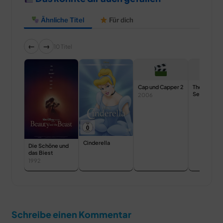
Ähnliche Titel
Für dich
←
→
10 Titel
Cap und Capper 2
The Great
Search: Ma
2006
Need for P
and Energy
Cinderella
Die Schöne und
das Biest
1992
Schreibe einen Kommentar