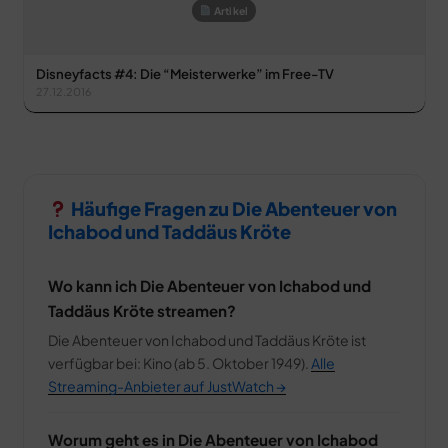
Artikel
Disneyfacts #4: Die “Meisterwerke” im Free-TV
27.12.2016
Häufige Fragen zu Die Abenteuer von
Ichabod und Taddäus Kröte
Wo kann ich Die Abenteuer von Ichabod und
Taddäus Kröte streamen?
Die Abenteuer von Ichabod und Taddäus Kröte ist
verfügbar bei: Kino (ab 5. Oktober 1949).
Alle
Streaming-Anbieter auf JustWatch →
Worum geht es in Die Abenteuer von Ichabod