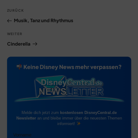
Beitragsnavigation
Vorheriger
ZURÜCK
Beitrag
Musik, Tanz und Rhythmus
Nächster
WEITER
Beitrag
Cinderella
Keine Disney News mehr verpassen?
Melde dich jetzt zum
kostenlosen DisneyCentral.de
Newsletter
an und bleibe immer über die neuesten Themen
informiert!
Vorname