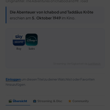
Originaltitel:
The Adventures of Ichabod and Mr. Toad
Die Abenteuer von Ichabod und Taddäus Kröte
erschien am
5. Oktober 1949
im Kino.
Streaming-Verfügbarkeit via
JustWatch
Einloggen
um diesen Titel zu deiner Watchlist oder Favoriten
hinzuzufügen.
Übersicht
Streaming & Disc
Community