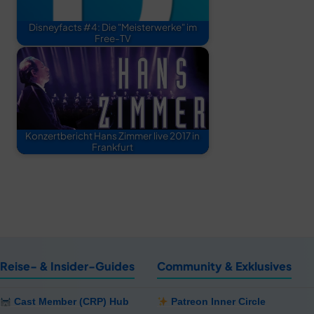
Disneyfacts #4: Die "Meisterwerke" im
Free-TV
Konzertbericht Hans Zimmer live 2017 in
Frankfurt
Reise- & Insider-Guides
Community & Exklusives
Cast Member (CRP) Hub
Patreon Inner Circle