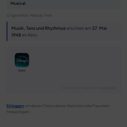
Musical
Originaltitel:
Melody Time
Musik, Tanz und Rhythmus
erschien am
27. Mai
1948
im Kino.
Streaming-Verfügbarkeit via
JustWatch
Einloggen
um diesen Titel zu deiner Watchlist oder Favoriten
hinzuzufügen.