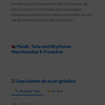
handelt es sich um den dritten Film des Studios, der
sich aus kurzen Trickfilmepisoden zu populären
Melodien zusammensetzt. Bekannte Künstler der Zeit
wie die Andrews Sisters oder Ethel Smith…
Musik, Tanz und Rhythmus
Merchandise & Produkte
Das könnte dir auch gefallen
Ähnliche Titel
Für dich
←
→
10 Titel