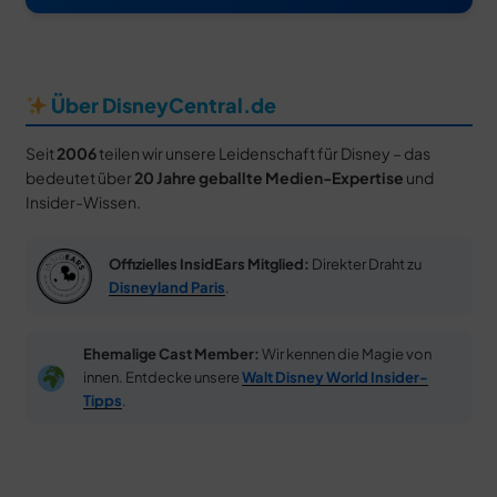
Über DisneyCentral.de
Seit
2006
teilen wir unsere Leidenschaft für Disney – das
bedeutet über
20 Jahre geballte Medien-Expertise
und
Insider-Wissen.
Offizielles InsidEars Mitglied:
Direkter Draht zu
Disneyland Paris
.
Ehemalige Cast Member:
Wir kennen die Magie von
innen. Entdecke unsere
Walt Disney World Insider-
Tipps
.