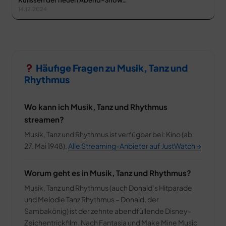
14.12.2024
Häufige Fragen zu Musik, Tanz und
Rhythmus
Wo kann ich Musik, Tanz und Rhythmus
streamen?
Musik, Tanz und Rhythmus ist verfügbar bei: Kino (ab
27. Mai 1948).
Alle Streaming-Anbieter auf JustWatch →
Worum geht es in Musik, Tanz und Rhythmus?
Musik, Tanz und Rhythmus (auch Donald’s Hitparade
und Melodie Tanz Rhythmus – Donald, der
Sambakönig) ist der zehnte abendfüllende Disney-
Zeichentrickfilm. Nach Fantasia und Make Mine Music