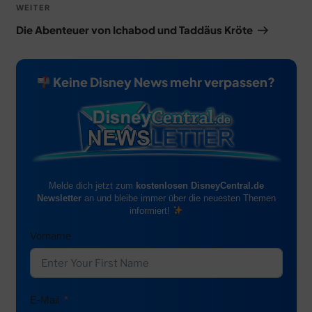
Nächster
WEITER
Beitrag
Die Abenteuer von Ichabod und Taddäus Kröte
Keine Disney News mehr verpassen?
Melde dich jetzt zum
kostenlosen DisneyCentral.de
Newsletter
an und bleibe immer über die neuesten Themen
informiert!
Vorname
E-Mail