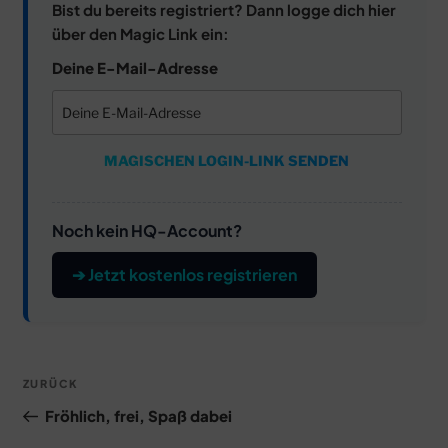
Bist du bereits registriert? Dann logge dich hier
über den Magic Link ein:
Deine E-Mail-Adresse
MAGISCHEN LOGIN-LINK SENDEN
Noch kein HQ-Account?
➔ Jetzt kostenlos registrieren
Beitragsnavigation
Vorheriger
ZURÜCK
Beitrag
Fröhlich, frei, Spaß dabei