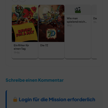
Wie man
Das Tennis
spielend reich
1949
wird
1951
Ein Ritter für
Die 7Z
einen Tag
1946
Schreibe einen Kommentar
Login für die Mission erforderlich