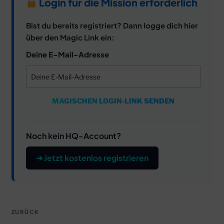
Login für die Mission erforderlich
Bist du bereits registriert? Dann logge dich hier
über den Magic Link ein:
Deine E-Mail-Adresse
MAGISCHEN LOGIN-LINK SENDEN
Noch kein HQ-Account?
➔ Jetzt kostenlos registrieren
Beitragsnavigation
Vorheriger
ZURÜCK