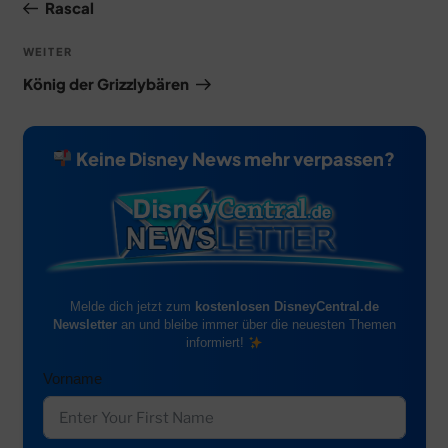
Beitrag
Rascal
Nächster
WEITER
Beitrag
König der Grizzlybären
Keine Disney News mehr verpassen?
Melde dich jetzt zum
kostenlosen DisneyCentral.de
Newsletter
an und bleibe immer über die neuesten Themen
informiert!
Vorname