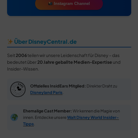
Instagram Channel
Über DisneyCentral.de
Seit
2006
teilen wir unsere Leidenschaft für Disney – das
bedeutet über
20 Jahre geballte Medien-Expertise
und
Insider-Wissen.
Offizielles InsidEars Mitglied:
Direkter Draht zu
Disneyland Paris
.
Ehemalige Cast Member:
Wir kennen die Magie von
innen. Entdecke unsere
Walt Disney World Insider-
Tipps
.