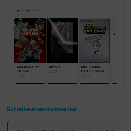
←
→
10 Titel
Advice on L
American Born
Ahsoka
Kim Possible –
Chinese
Der Film: Invasion
2023
der Roboter
2023
2005
Schreibe einen Kommentar