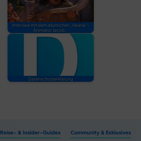
Interview mit dem deutschen „Vaiana“-
Animator Jacob…
Datenschutzerklärung
Reise- & Insider-Guides
Community & Exklusives