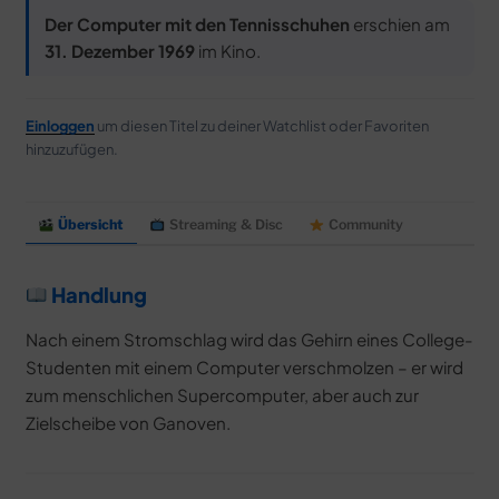
MERCH
Der Computer mit den Tennisschuhen
erschien am
DEALS
31. Dezember 1969
im Kino.
MEIN HQ
50
Einloggen
um diesen Titel zu deiner Watchlist oder Favoriten
hinzuzufügen.
Übersicht
Streaming & Disc
Community
Handlung
Nach einem Stromschlag wird das Gehirn eines College-
Studenten mit einem Computer verschmolzen – er wird
zum menschlichen Supercomputer, aber auch zur
Zielscheibe von Ganoven.