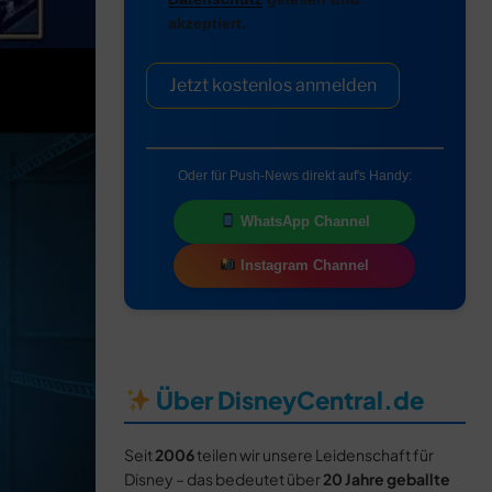
akzeptiert.
Jetzt kostenlos anmelden
Oder für Push-News direkt auf's Handy:
WhatsApp Channel
Instagram Channel
Über DisneyCentral.de
Seit
2006
teilen wir unsere Leidenschaft für
Disney – das bedeutet über
20 Jahre geballte