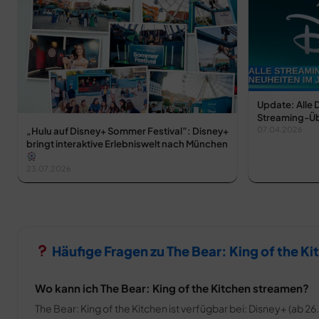
Update: Alle 
Streaming-Üb
„Hulu auf Disney+ Sommer Festival”: Disney+
07.04.2026
bringt interaktive Erlebniswelt nach München
23.07.2026
Häufige Fragen zu The Bear: King of the Ki
Wo kann ich The Bear: King of the Kitchen streamen?
The Bear: King of the Kitchen ist verfügbar bei: Disney+ (ab 26.