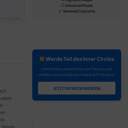
Universal Music
Semmel Concerts
 via
JustWatch
Werde Teil des Inner Circles
Unterstütze unsere Arbeit auf Patreon und
erhalte exklusive Bonus-Inhalte & Podcasts!
JETZT PATREON WERDEN
koch
ruders
er
hen
nd
n darum,