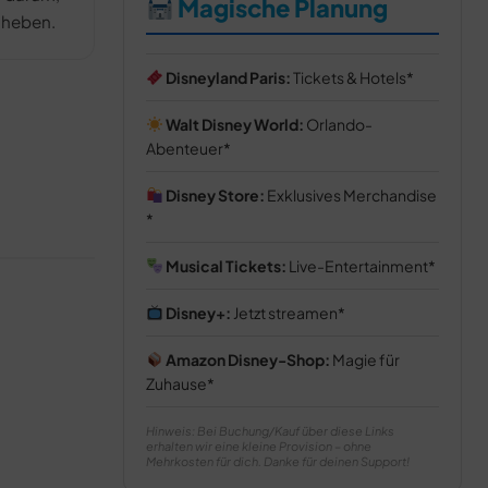
Magische Planung
 heben.
Disneyland Paris:
Tickets & Hotels
Walt Disney World:
Orlando-
Abenteuer
Disney Store:
Exklusives Merchandise
Musical Tickets:
Live-Entertainment
Disney+:
Jetzt streamen
Amazon Disney-Shop:
Magie für
Zuhause
Hinweis: Bei Buchung/Kauf über diese Links
erhalten wir eine kleine Provision – ohne
Mehrkosten für dich. Danke für deinen Support!