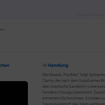
Streaming-Verfügbarkeit
gen.
tchen
Handlung
Die Hitserie „The Bear“ folgt Spitzen
Carmy, der nach dem Suizid seines B
das chaotische Sandwich-Lokal sein
Familie in Chicago übernimmt. Zwisc
extremem Küchenstress, Schulden u
Traumata kämpft das Team verbisse