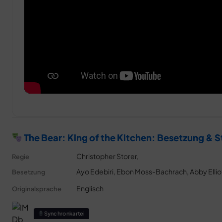
The Bear: King of the Kitchen: Besetzung & 
Christopher Storer,
Regie
Ayo Edebiri, Ebon Moss-Bachrach, Abby Elliot
Besetzung
Englisch
Originalsprache
Synchronkartei