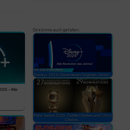
Dir könnte auch gefallen:
Disney+ 2024: Diese neuen Originals, Serien…
025 – Alle
Preis-Saison 2026: Golden Globes und Critics
Choice…