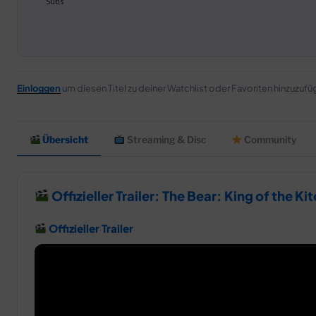
Einloggen
um diesen Titel zu deiner Watchlist oder Favoriten hinzuzufü
Übersicht
Streaming & Disc
Community
Offizieller Trailer: The Bear: King of the Ki
Offizieller Trailer