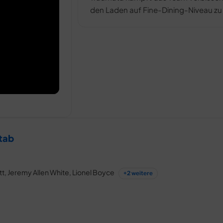
den Laden auf Fine-Dining-Niveau zu
Stab
t, Jeremy Allen White, Lionel Boyce
+2 weitere