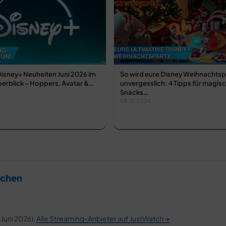
Disney+ Neuheiten Juni 2026 im
So wird eure Disney Weihnachtsp
erblick – Hoppers, Avatar &…
unvergesslich: 4 Tipps für magisc
Snacks…
09.12.2024
tchen
 Juni 2026).
Alle Streaming-Anbieter auf JustWatch →