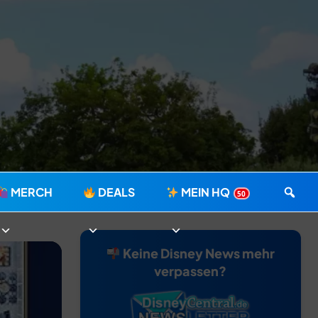
MERCH
DEALS
MEIN HQ
50
Keine Disney News mehr
verpassen?