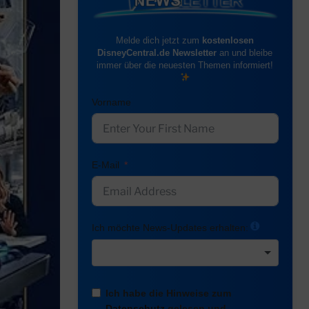
Melde dich jetzt zum
kostenlosen
DisneyCentral.de Newsletter
an und bleibe
immer über die neuesten Themen informiert!
Vorname
E-Mail
Ich möchte News-Updates erhalten:
Ich habe die Hinweise zum
Datenschutz
gelesen und