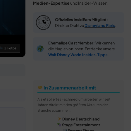
Medien-Expertise
und Insider-Wissen.
Offizielles InsidEars Mitglied:
Direkter Draht zu
Disneyland Paris
.
Ehemalige Cast Member:
Wir kennen
3 Fotos
die Magie von innen. Entdecke unsere
Walt Disney World Insider-Tipps
.
In Zusammenarbeit mit
Als etabliertes Fachmedium arbeiten wir seit
Jahren direkt mit den größten Akteuren der
Branche zusammen:
Disney Deutschland
Stage Entertainment
Egmont Ehapa