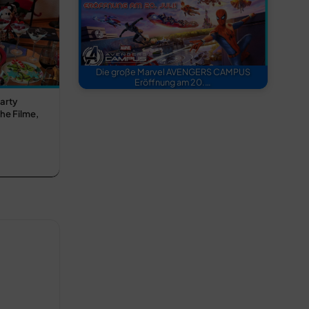
Die große Marvel AVENGERS CAMPUS
Eröffnung am 20.…
arty
he Filme,