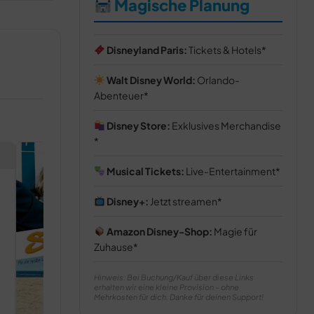
Magische Planung
Disneyland Paris:
Tickets & Hotels
Walt Disney World:
Orlando-
Abenteuer
Disney Store:
Exklusives Merchandise
Musical Tickets:
Live-Entertainment
Autumn
Cannibal Ca
1930
1930
Disney+:
Jetzt streamen
Amazon Disney-Shop:
Magie für
Zuhause
Hinweis: Bei Buchung/Kauf über diese Links
erhalten wir eine kleine Provision – ohne
Mehrkosten für dich. Danke für deinen Support!