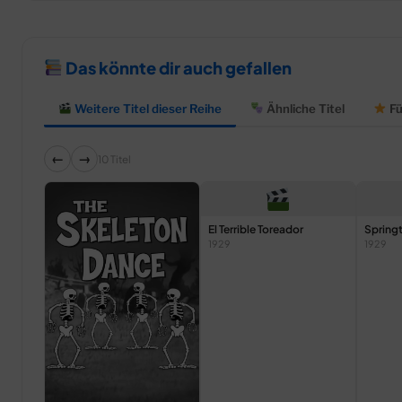
Das könnte dir auch gefallen
Weitere Titel dieser Reihe
Ähnliche Titel
Fü
←
→
10 Titel
El Terrible Toreador
Spring
1929
1929