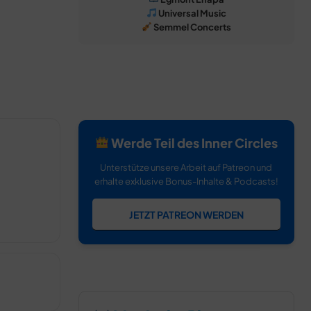
Universal Music
Semmel Concerts
Werde Teil des Inner Circles
Unterstütze unsere Arbeit auf Patreon und
erhalte exklusive Bonus-Inhalte & Podcasts!
JETZT PATREON WERDEN