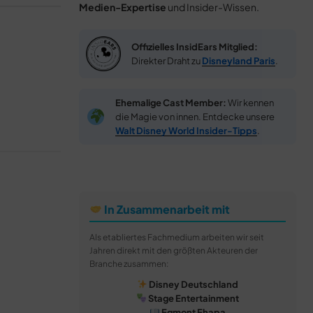
Medien-Expertise
und Insider-Wissen.
Offizielles InsidEars Mitglied:
Direkter Draht zu
Disneyland Paris
.
Ehemalige Cast Member:
Wir kennen
die Magie von innen. Entdecke unsere
Walt Disney World Insider-Tipps
.
In Zusammenarbeit mit
Als etabliertes Fachmedium arbeiten wir seit
Jahren direkt mit den größten Akteuren der
Branche zusammen:
Disney Deutschland
Stage Entertainment
Egmont Ehapa