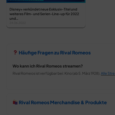
Disney+ verkündet neue Exklusiv-Titel und
weiteres Film- und Serien-Line-up für 2022
und…
24.06.2022
Häufige Fragen zu Rival Romeos
Wo kann ich Rival Romeos streamen?
Rival Romeos ist verfügbar bei: Kino (ab 5. März 1928).
Alle Str
Rival Romeos Merchandise & Produkte