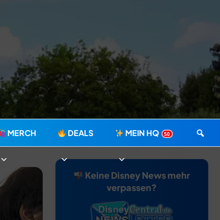
MERCH
DEALS
MEIN HQ
50
Keine Disney News mehr
verpassen?