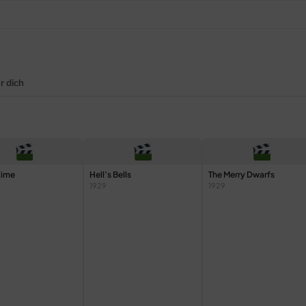
r dich
time
Hell’s Bells
The Merry Dwarfs
1929
1929