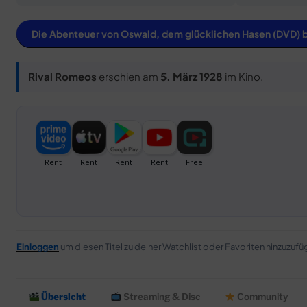
Die Abenteuer von Oswald, dem glücklichen Hasen (DVD) 
Rival Romeos
erschien am
5. März 1928
im Kino.
Einloggen
um diesen Titel zu deiner Watchlist oder Favoriten hinzuzufü
Übersicht
Streaming & Disc
Community