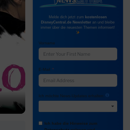
Melde dich jetzt zum
kostenlosen
DisneyCentral.de Newsletter
an und bleibe
immer über die neuesten Themen informiert!
Vorname
E-Mail
Ich möchte News-Updates erhalten:
Ich habe die Hinweise zum
Datenschutz
gelesen und