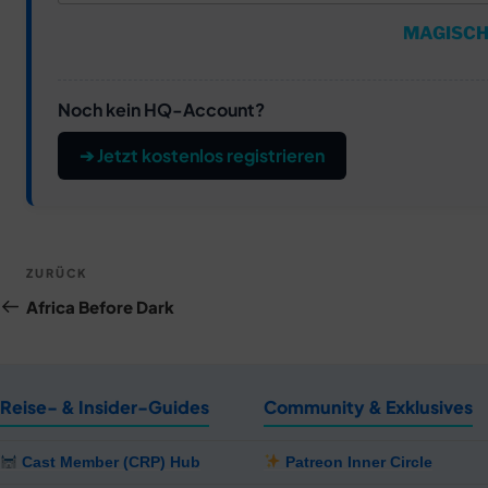
MAGISCH
Noch kein HQ-Account?
➔ Jetzt kostenlos registrieren
Beitragsnavigation
Vorheriger
ZURÜCK
Beitrag
Africa Before Dark
Reise- & Insider-Guides
Community & Exklusives
Cast Member (CRP) Hub
Patreon Inner Circle