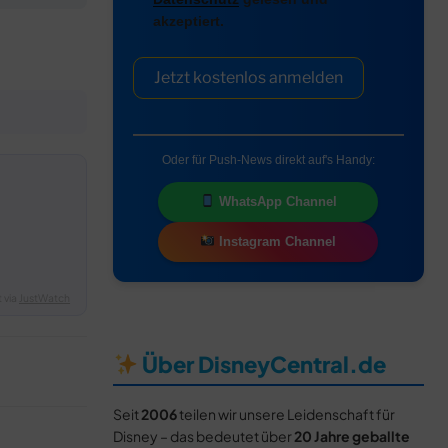
akzeptiert.
Jetzt kostenlos anmelden
Oder für Push-News direkt auf's Handy:
WhatsApp Channel
Instagram Channel
 via
JustWatch
Über DisneyCentral.de
Seit
2006
teilen wir unsere Leidenschaft für
Disney – das bedeutet über
20 Jahre geballte