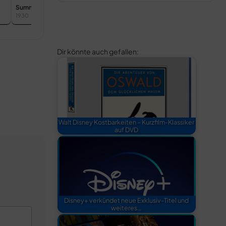
Summer
1930
Dir könnte auch gefallen:
Walt Disney Kostbarkeiten – Kurzfilm-Klassiker
auf DVD
Disney+ verkündet neue Exklusiv-Titel und
weiteres…