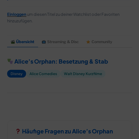
MERCH
DEALS
Einloggen
um diesen Titel zu deiner Watchlist oder Favoriten
hinzuzufügen.
MEIN HQ
50
Übersicht
Streaming & Disc
Community
Alice’s Orphan: Besetzung & Stab
Disney
Alice Comedies
Walt Disney Kurzfilme
Häufige Fragen zu Alice’s Orphan