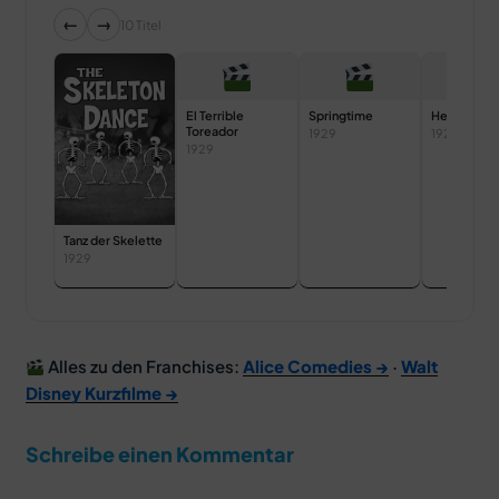
←
→
10 Titel
El Terrible
Springtime
Hell’s Bells
Toreador
1929
1929
1929
Tanz der Skelette
1929
Alles zu den Franchises:
Alice Comedies →
·
Walt
Disney Kurzfilme →
Schreibe einen Kommentar