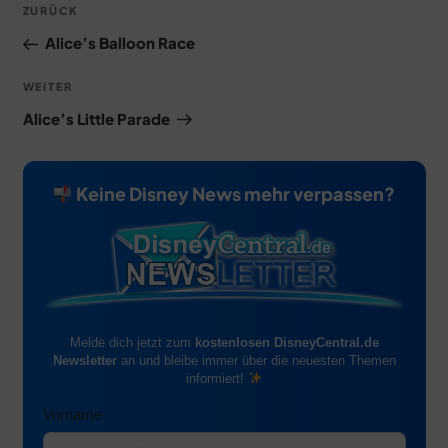
Vorheriger
ZURÜCK
Beitrag
Alice’s Balloon Race
Nächster
WEITER
Beitrag
Alice’s Little Parade
Keine Disney News mehr verpassen?
Melde dich jetzt zum
kostenlosen DisneyCentral.de
Newsletter
an und bleibe immer über die neuesten Themen
informiert!
Vorname