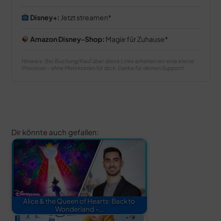
Disney+:
Jetzt streamen
Amazon Disney-Shop:
Magie für Zuhause
Hinweis: Bei Buchung/Kauf über diese Links erhalten wir eine kleine
Provision – ohne Mehrkosten für dich. Danke für deinen Support!
Dir könnte auch gefallen:
Alice & the Queen of Hearts: Back to
Wonderland –…