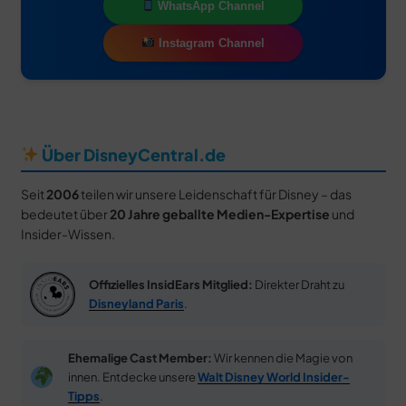
WhatsApp Channel
Instagram Channel
Über DisneyCentral.de
Seit
2006
teilen wir unsere Leidenschaft für Disney – das
bedeutet über
20 Jahre geballte Medien-Expertise
und
Insider-Wissen.
Offizielles InsidEars Mitglied:
Direkter Draht zu
Disneyland Paris
.
Ehemalige Cast Member:
Wir kennen die Magie von
innen. Entdecke unsere
Walt Disney World Insider-
Tipps
.