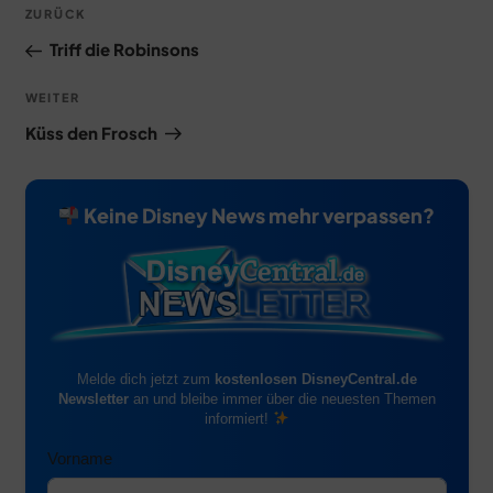
Beitragsnavigation
Vorheriger
ZURÜCK
Beitrag
Triff die Robinsons
Nächster
WEITER
Beitrag
Küss den Frosch
Keine Disney News mehr verpassen?
Melde dich jetzt zum
kostenlosen DisneyCentral.de
Newsletter
an und bleibe immer über die neuesten Themen
informiert!
Vorname