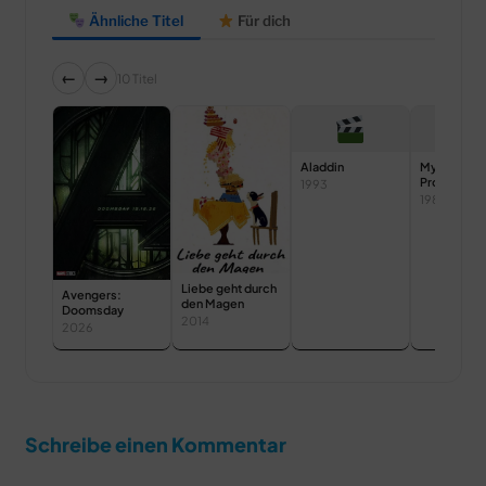
Ähnliche Titel
Für dich
←
→
10 Titel
Aladdin
My Scienc
Project
1993
1985
Liebe geht durch
Avengers:
den Magen
Doomsday
2014
2026
Schreibe einen Kommentar