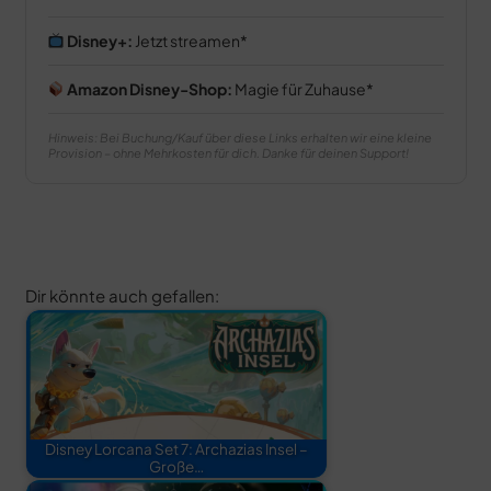
Disney+:
Jetzt streamen
Amazon Disney-Shop:
Magie für Zuhause
Hinweis: Bei Buchung/Kauf über diese Links erhalten wir eine kleine
Provision – ohne Mehrkosten für dich. Danke für deinen Support!
Dir könnte auch gefallen:
Disney Lorcana Set 7: Archazias Insel –
Große…