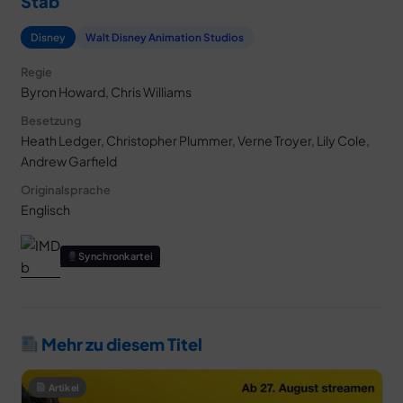
Stab
Disney
Walt Disney Animation Studios
Regie
Byron Howard, Chris Williams
Besetzung
Heath Ledger, Christopher Plummer, Verne Troyer, Lily Cole,
Andrew Garfield
Originalsprache
Englisch
Synchronkartei
Mehr zu diesem Titel
Artikel