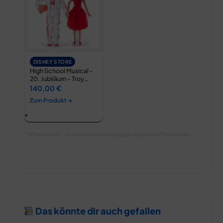
DISNEY STORE
High School Musical -
20. Jubiläum - Troy
Bolton und…
140,00 €
Zum Produkt →
* Affiliate-Links · du unterstützt uns mit jedem Kauf ohne Mehrkosten.
Das könnte dir auch gefallen