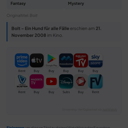
Fantasy
Mystery
Originaltitel:
Bolt
Bolt – Ein Hund für alle Fälle
erschien am
21.
November 2008
im Kino.
Streaming-Verfügbarkeit via
JustWatch
Einloggen
um diesen Titel zu deiner Watchlist oder Favoriten