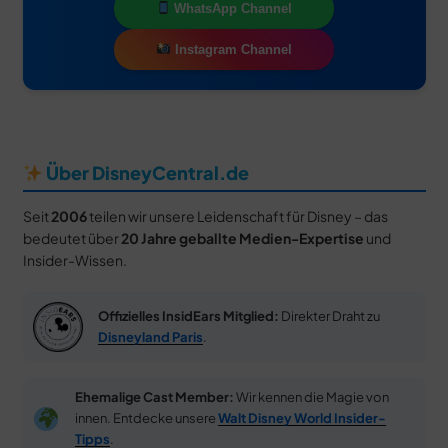
WhatsApp Channel
Instagram Channel
Über DisneyCentral.de
Seit
2006
teilen wir unsere Leidenschaft für Disney – das
bedeutet über
20 Jahre geballte Medien-Expertise
und
Insider-Wissen.
Offizielles InsidEars Mitglied:
Direkter Draht zu
Disneyland Paris
.
Ehemalige Cast Member:
Wir kennen die Magie von
innen. Entdecke unsere
Walt Disney World Insider-
Tipps
.