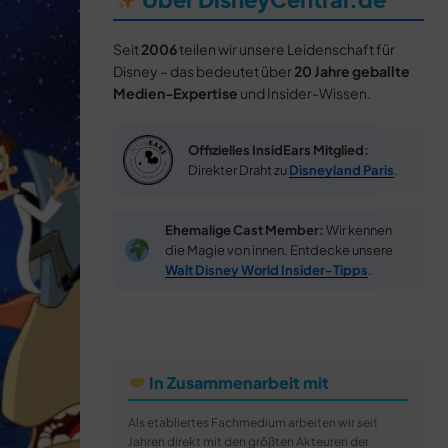
Seit
2006
teilen wir unsere Leidenschaft für
Disney – das bedeutet über
20 Jahre geballte
Medien-Expertise
und Insider-Wissen.
Offizielles InsidEars Mitglied:
Direkter Draht zu
Disneyland Paris
.
Ehemalige Cast Member:
Wir kennen
die Magie von innen. Entdecke unsere
Walt Disney World Insider-Tipps
.
In Zusammenarbeit mit
Als etabliertes Fachmedium arbeiten wir seit
Jahren direkt mit den größten Akteuren der