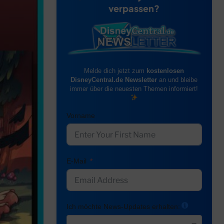
verpassen?
Melde dich jetzt zum
kostenlosen
DisneyCentral.de Newsletter
an und bleibe
immer über die neuesten Themen informiert!
Vorname
E-Mail
Ich möchte News-Updates erhalten: