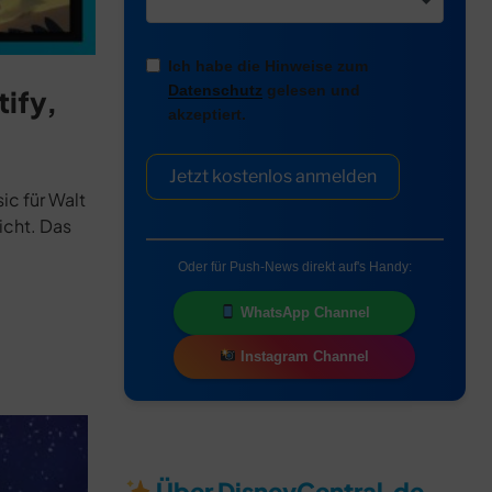
Ich habe die Hinweise zum
Datenschutz
gelesen und
tify,
akzeptiert.
Jetzt kostenlos anmelden
ic für Walt
icht. Das
Oder für Push-News direkt auf's Handy:
WhatsApp Channel
Instagram Channel
Über DisneyCentral.de