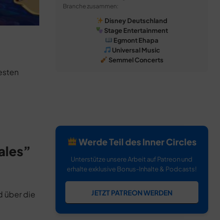
Branche zusammen:
Disney Deutschland
Stage Entertainment
Egmont Ehapa
Universal Music
Semmel Concerts
esten
Werde Teil des Inner Circles
ales”
Unterstütze unsere Arbeit auf Patreon und
erhalte exklusive Bonus-Inhalte & Podcasts!
JETZT PATREON WERDEN
d über die