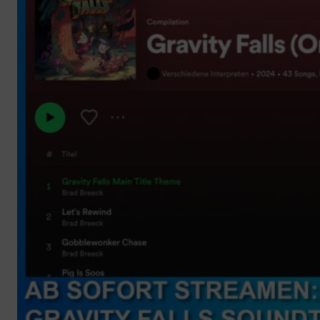
Anzeige
×