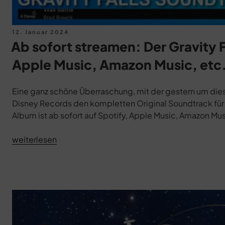
Veröffentlicht
12. Januar 2024
am
Ab sofort streamen: Der Gravity Fa
Apple Music, Amazon Music, etc.
Eine ganz schöne Überraschung, mit der gestern um dies
Disney Records den kompletten Original Soundtrack für W
Album ist ab sofort auf Spotify, Apple Music, Amazon Mus
„Ab
weiterlesen
sofort
streamen:
Der
Gravity
Falls
Original
Soundtrack