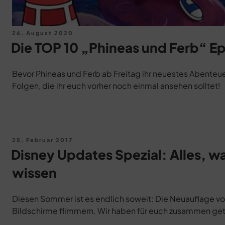
Veröffentlicht
26. August 2020
am
Die TOP 10 „Phineas und Ferb“ E
Bevor Phineas und Ferb ab Freitag ihr neuestes Abenteue
Folgen, die ihr euch vorher noch einmal ansehen solltet!
Veröffentlicht
25. Februar 2017
am
Disney Updates Spezial: Alles, w
wissen
Diesen Sommer ist es endlich soweit: Die Neuauflage von
Bildschirme flimmern. Wir haben für euch zusammen getr