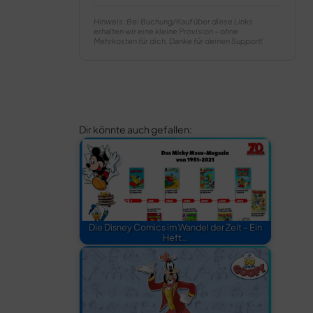
Hinweis: Bei Buchung/Kauf über diese Links
erhalten wir eine kleine Provision – ohne
Mehrkosten für dich. Danke für deinen Support!
Dir könnte auch gefallen:
Die Disney Comics im Wandel der Zeit – Ein
Heft…