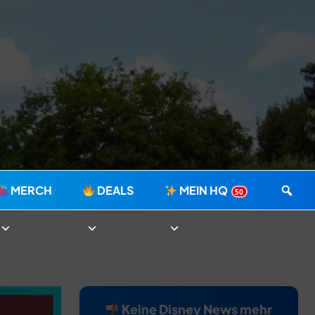
MERCH
DEALS
MEIN HQ
50
Keine Disney News mehr