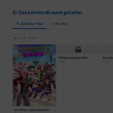
Das könnte dir auch gefallen
Ähnliche Titel
Für dich
←
→
10 Titel
Oilspot and Lipstick
Secreta
1987
2010
Zombies: Jetzt animiert!