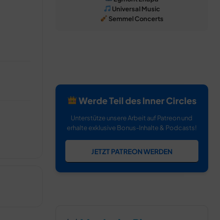
Universal Music
Semmel Concerts
Werde Teil des Inner Circles
Unterstütze unsere Arbeit auf Patreon und
erhalte exklusive Bonus-Inhalte & Podcasts!
JETZT PATREON WERDEN