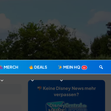
MERCH
DEALS
MEIN HQ
50
Keine Disney News mehr
verpassen?