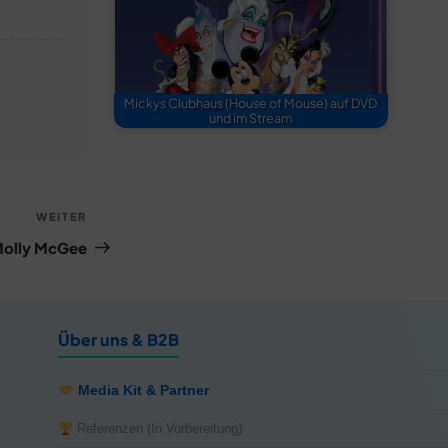
Mickys Clubhaus (House of Mouse) auf DVD
und im Stream
Nächster
WEITER
Beitrag
Molly McGee
Über uns & B2B
notifications
close
Media Kit & Partner
Die Monster Uni - College-Jacke für Erwachsene
Jetzt 8% günstiger – Disney Store DE
Gerade eben
NEWS
Referenzen (In Vorbereitung)