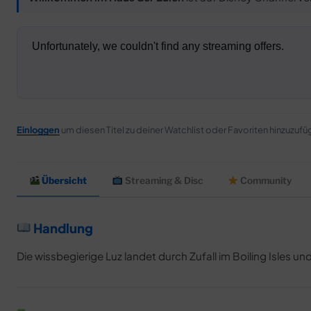
Einloggen
um diesen Titel zu deiner Watchlist oder Favoriten hinzuzufü
Übersicht
Streaming & Disc
Community
Handlung
Die wissbegierige Luz landet durch Zufall im Boiling Isles u