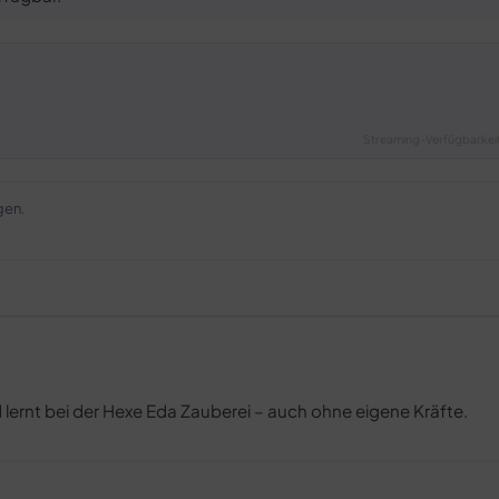
Streaming-Verfügbarkeit
gen.
nd lernt bei der Hexe Eda Zauberei – auch ohne eigene Kräfte.