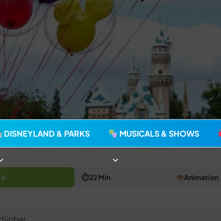
agie seit 2006
DISNEYLAND & PARKS
MUSICALS & SHOWS
 6
⏱ 22 Min.
Animation
rfügbar.