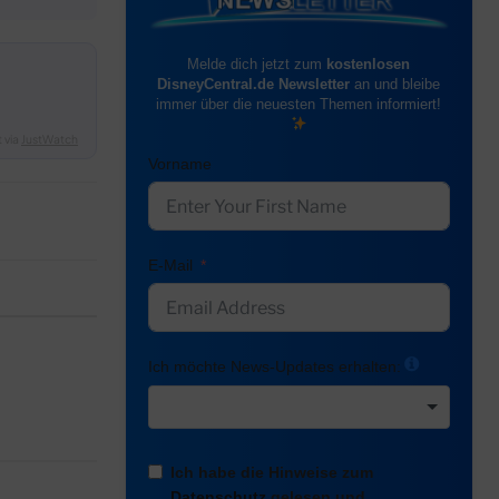
Melde dich jetzt zum
kostenlosen
DisneyCentral.de Newsletter
an und bleibe
immer über die neuesten Themen informiert!
 via
JustWatch
Vorname
E-Mail
Ich möchte News-Updates erhalten:
Ich habe die Hinweise zum
Datenschutz
gelesen und