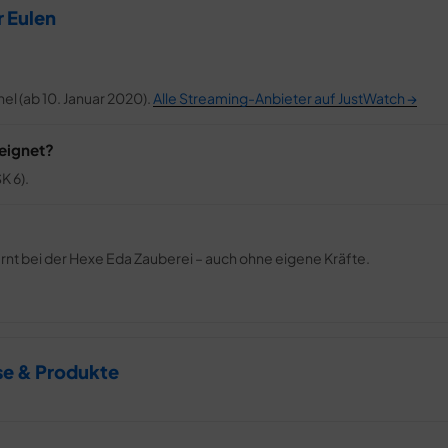
 Eulen
el (ab 10. Januar 2020).
Alle Streaming-Anbieter auf JustWatch →
eeignet?
K 6).
 lernt bei der Hexe Eda Zauberei – auch ohne eigene Kräfte.
se & Produkte