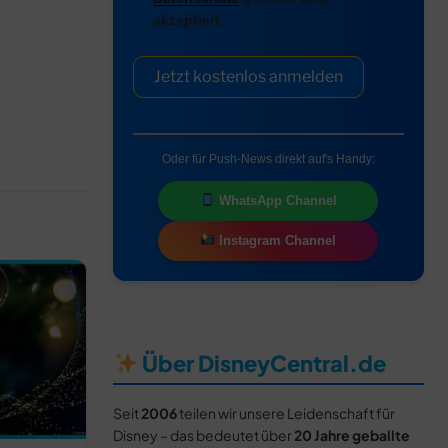
akzeptiert.
Jetzt kostenlos anmelden
Oder für Push-News direkt auf's Handy:
WhatsApp Channel
Instagram Channel
Über DisneyCentral.de
Seit
2006
teilen wir unsere Leidenschaft für
Disney – das bedeutet über
20 Jahre geballte