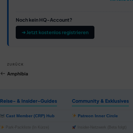
Noch kein HQ-Account?
➔ Jetzt kostenlos registrieren
Beitragsnavigation
Vorheriger
ZURÜCK
Beitrag
Amphibia
Reise- & Insider-Guides
Community & Exklusives
Cast Member (CRP) Hub
Patreon Inner Circle
Park-Packliste (In Kürze)
Insider-Netzwerk (Beta folgt)