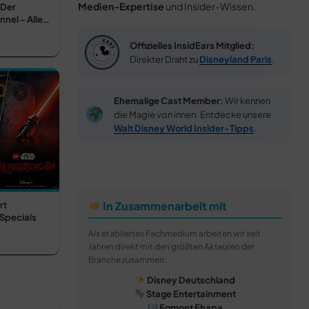
Medien-Expertise
und Insider-Wissen.
 Der
nel – Alle…
Offizielles InsidEars Mitglied:
Direkter Draht zu
Disneyland Paris
.
Ehemalige Cast Member:
Wir kennen
die Magie von innen. Entdecke unsere
Walt Disney World Insider-Tipps
.
In Zusammenarbeit mit
rt
 Specials
Als etabliertes Fachmedium arbeiten wir seit
Jahren direkt mit den größten Akteuren der
Branche zusammen:
Disney Deutschland
Stage Entertainment
Egmont Ehapa