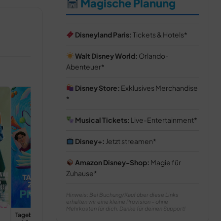
Magische Planung
Disneyland Paris:
Tickets & Hotels
Walt Disney World:
Orlando-
Abenteuer
Disney Store:
Exklusives Merchandise
Die Brücke nach Terabithia
Musical Tickets:
Live-Entertainment
2007
Disney+:
Jetzt streamen
Amazon Disney-Shop:
Magie für
Zuhause
Hinweis: Bei Buchung/Kauf über diese Links
erhalten wir eine kleine Provision – ohne
Mehrkosten für dich. Danke für deinen Support!
Tagebuch einer