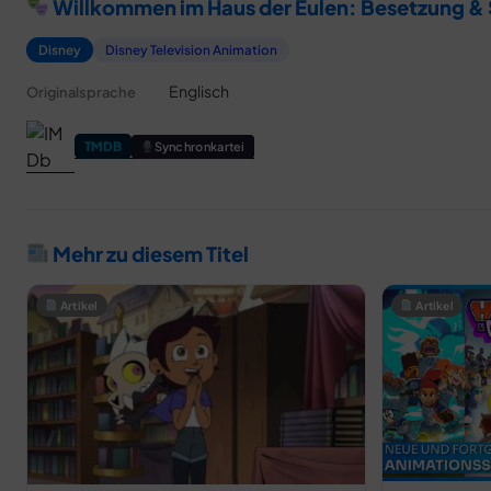
Willkommen im Haus der Eulen: Besetzung &
Disney
Disney Television Animation
Englisch
Originalsprache
TMDB
Synchronkartei
Mehr zu diesem Titel
Artikel
Artikel