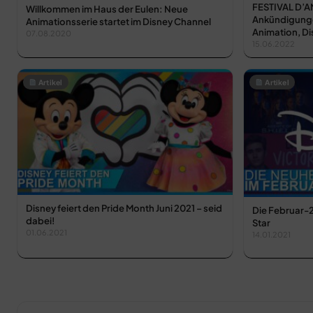
FESTIVAL D’
Willkommen im Haus der Eulen: Neue
Ankündigungen
Animationsserie startet im Disney Channel
Animation, D
07.08.2020
15.06.2022
Artikel
Artikel
Disney feiert den Pride Month Juni 2021 – seid
Die Februar-
dabei!
Star
01.06.2021
14.01.2021