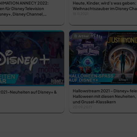
ANIMATION ANNECY 2022:
Heute, Kinder, wird’s was geben:
 für Disney Television
Weihnachtszauber im Disney Chan
isney+, Disney Channel,…
18.11.2021
Artikel
Hallowstream 2021 – Disney+ feie
2021-Neuheiten auf Disney+ &
Halloween mit diesen Neuheiten,
und Grusel-Klassikern
20.09.2021