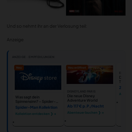
Und so nehmt ihr an der Verlosung teil:
Anzeige
ANZEIGE · EMPFEHLUNGEN
Neu
Neu eröffnet
EMP DE
Doctor 
T-Shirt
Of Mad
24,99 
Chavez 
DISNEYLAND PARIS
Ansehe
Männer
Die neue Disney
Was sagt dein
- EMP e
Adventure World
Spinnensinn? – Spider-
Mercha
Man Styles
Ab 117 € p.P./Nacht
Spider-Man Kollektion
Abenteuer buchen ❯ →
Kollektion entdecken ❯ →