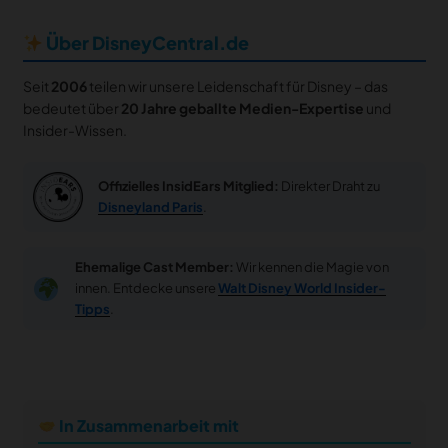
Über DisneyCentral.de
Seit
2006
teilen wir unsere Leidenschaft für Disney – das
bedeutet über
20 Jahre geballte Medien-Expertise
und
Insider-Wissen.
Offizielles InsidEars Mitglied:
Direkter Draht zu
Disneyland Paris
.
Ehemalige Cast Member:
Wir kennen die Magie von
innen. Entdecke unsere
Walt Disney World Insider-
Tipps
.
In Zusammenarbeit mit