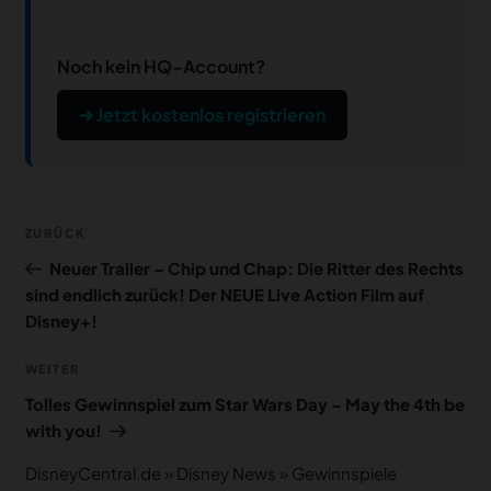
Noch kein HQ-Account?
➔ Jetzt kostenlos registrieren
Beitragsnavigation
Vorheriger
ZURÜCK
Beitrag
Neuer Trailer – Chip und Chap: Die Ritter des Rechts
sind endlich zurück! Der NEUE Live Action Film auf
Disney+!
Nächster
WEITER
Beitrag
Tolles Gewinnspiel zum Star Wars Day – May the 4th be
with you!
DisneyCentral.de
»
Disney News
»
Gewinnspiele