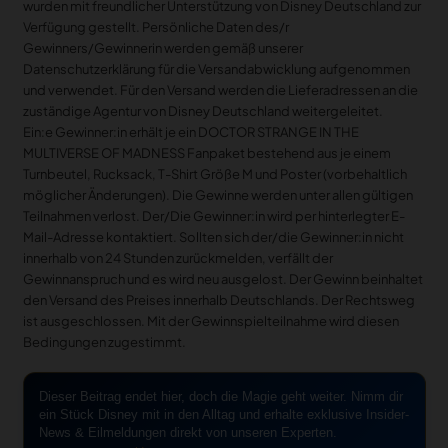
wurden mit freundlicher Unterstützung von Disney Deutschland zur
Verfügung gestellt. Persönliche Daten des/r
Gewinners/Gewinnerin werden gemäß unserer
Datenschutzerklärung für die Versandabwicklung aufgenommen
und verwendet. Für den Versand werden die Lieferadressen an die
zuständige Agentur von Disney Deutschland weitergeleitet.
Ein:e Gewinner:in erhält je ein DOCTOR STRANGE IN THE
MULTIVERSE OF MADNESS Fanpaket bestehend aus je einem
Turnbeutel, Rucksack, T-Shirt Größe M und Poster (vorbehaltlich
möglicher Änderungen). Die Gewinne werden unter allen gültigen
Teilnahmen verlost. Der/Die Gewinner:in wird per hinterlegter E-
Mail-Adresse kontaktiert. Sollten sich der/die Gewinner:in nicht
innerhalb von 24 Stunden zurückmelden, verfällt der
Gewinnanspruch und es wird neu ausgelost. Der Gewinn beinhaltet
den Versand des Preises innerhalb Deutschlands. Der Rechtsweg
ist ausgeschlossen. Mit der Gewinnspielteilnahme wird diesen
Bedingungen zugestimmt.
Dieser Beitrag endet hier, doch die Magie geht weiter. Nimm dir
ein Stück Disney mit in den Alltag und erhalte exklusive Insider-
News & Eilmeldungen direkt von unseren Experten.