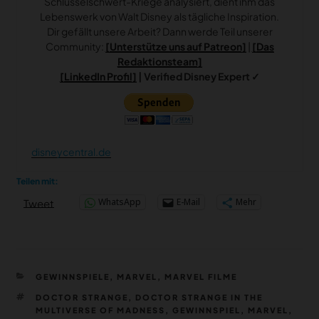
Schlüsselschwert-Kriege analysiert, dient ihm das
Lebenswerk von Walt Disney als tägliche Inspiration.
Dir gefällt unsere Arbeit? Dann werde Teil unserer
Community:
[Unterstütze uns auf Patreon]
|
[Das
Redaktionsteam]
[LinkedIn Profil]
| Verified Disney Expert ✓
disneycentral.de
Teilen mit:
WhatsApp
E-Mail
Mehr
Tweet
KATEGORIEN
GEWINNSPIELE
,
MARVEL
,
MARVEL FILME
SCHLAGWÖRTER
DOCTOR STRANGE
,
DOCTOR STRANGE IN THE
MULTIVERSE OF MADNESS
,
GEWINNSPIEL
,
MARVEL
,