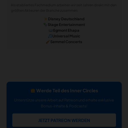
Als etabliertes Fachmedium arbeiten wir seit Jahren direkt mit den
größten Akteuren der Branche zusammen:
Disney Deutschland
Stage Entertainment
Egmont Ehapa
Universal Music
Semmel Concerts
Werde Teil des Inner Circles
Unterstütze unsere Arbeit auf Patreon und erhalte exklusive
Bonus-Inhalte & Podcasts!
JETZT PATREON WERDEN