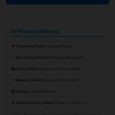
Magische Planung
Disneyland Paris:
Tickets & Hotels
Walt Disney World:
Orlando-Abenteuer
Disney Store:
Exklusives Merchandise
Musical Tickets:
Live-Entertainment
Disney+:
Jetzt streamen
Amazon Disney-Shop:
Magie für Zuhause
Hinweis: Bei Buchung/Kauf über diese Links erhalten wir eine kleine