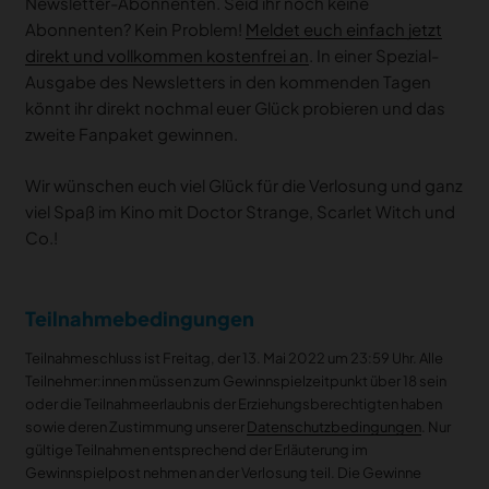
Newsletter-Abonnenten. Seid ihr noch keine
Abonnenten? Kein Problem!
Meldet euch einfach jetzt
direkt und vollkommen kostenfrei an
. In einer Spezial-
Ausgabe des Newsletters in den kommenden Tagen
könnt ihr direkt nochmal euer Glück probieren und das
zweite Fanpaket gewinnen.
Wir wünschen euch viel Glück für die Verlosung und ganz
viel Spaß im Kino mit Doctor Strange, Scarlet Witch und
Co.!
Teilnahmebedingungen
Teilnahmeschluss ist Freitag, der 13. Mai 2022 um 23:59 Uhr. Alle
Teilnehmer:innen müssen zum Gewinnspielzeitpunkt über 18 sein
oder die Teilnahmeerlaubnis der Erziehungsberechtigten haben
sowie deren Zustimmung unserer
Datenschutzbedingungen
. Nur
gültige Teilnahmen entsprechend der Erläuterung im
Gewinnspielpost nehmen an der Verlosung teil. Die Gewinne