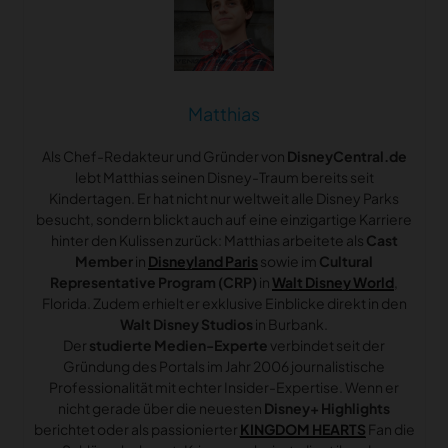
Matthias
Als Chef-Redakteur und Gründer von
DisneyCentral.de
lebt Matthias seinen Disney-Traum bereits seit
Kindertagen. Er hat nicht nur weltweit alle Disney Parks
besucht, sondern blickt auch auf eine einzigartige Karriere
hinter den Kulissen zurück: Matthias arbeitete als
Cast
Member
in
Disneyland Paris
sowie im
Cultural
Representative Program (CRP)
in
Walt Disney World
,
Florida. Zudem erhielt er exklusive Einblicke direkt in den
Walt Disney Studios
in Burbank.
Der
studierte Medien-Experte
verbindet seit der
Gründung des Portals im Jahr 2006 journalistische
Professionalität mit echter Insider-Expertise. Wenn er
nicht gerade über die neuesten
Disney+ Highlights
berichtet oder als passionierter
KINGDOM HEARTS
Fan die