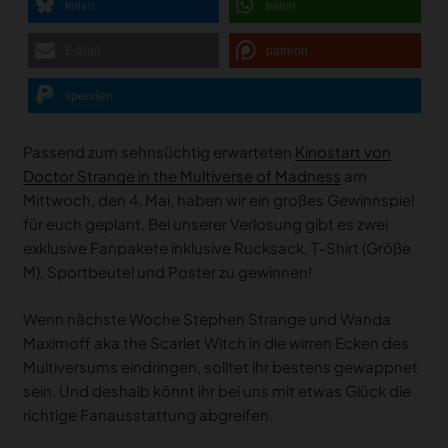
teilen
teilen
E-Mail
patreon
spenden
Passend zum sehnsüchtig erwarteten
Kinostart von
Doctor Strange in the Multiverse of Madness
am
Mittwoch, den 4. Mai, haben wir ein großes Gewinnspiel
für euch geplant. Bei unserer Verlosung gibt es zwei
exklusive Fanpakete inklusive Rucksack, T-Shirt (Größe
M), Sportbeutel und Poster zu gewinnen!
Wenn nächste Woche Stephen Strange und Wanda
Maximoff aka the Scarlet Witch in die wirren Ecken des
Multiversums eindringen, solltet ihr bestens gewappnet
sein. Und deshalb könnt ihr bei uns mit etwas Glück die
richtige Fanausstattung abgreifen.