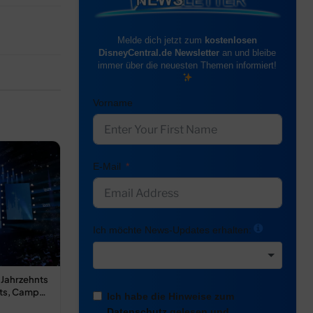
Melde dich jetzt zum
kostenlosen
DisneyCentral.de Newsletter
an und bleibe
immer über die neuesten Themen informiert!
Vorname
E-Mail
Ich möchte News-Updates erhalten:
 Jahrzehnts
rts, Camp…
Ich habe die Hinweise zum
Datenschutz
gelesen und