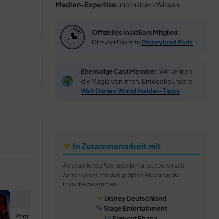
Medien-Expertise
und Insider-Wissen.
Offizielles InsidEars Mitglied:
Direkter Draht zu
Disneyland Paris
.
Ehemalige Cast Member:
Wir kennen
die Magie von innen. Entdecke unsere
Walt Disney World Insider-Tipps
.
In Zusammenarbeit mit
Als etabliertes Fachmedium arbeiten wir seit
Jahren direkt mit den größten Akteuren der
Branche zusammen:
Disney Deutschland
Stage Entertainment
Poor Papa
Fancy Nanc
Egmont Ehapa