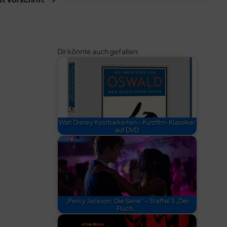
Dir könnte auch gefallen:
Walt Disney Kostbarkeiten – Kurzfilm-Klassiker
auf DVD
„Percy Jackson: Die Serie“ – Staffel 3 „Der
Fluch…