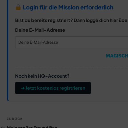
Login für die Mission erforderlich
Bist du bereits registriert? Dann logge dich hier übe
Deine E-Mail-Adresse
MAGISCH
Noch kein HQ-Account?
➔ Jetzt kostenlos registrieren
Beitragsnavigation
Vorheriger
ZURÜCK
Beitrag
Mein großer Freund Ben