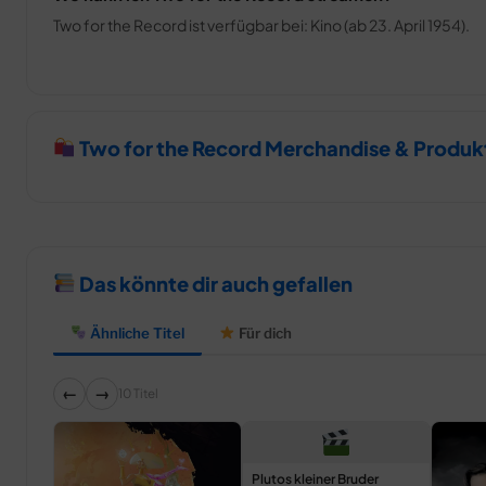
Two for the Record ist verfügbar bei: Kino (ab 23. April 1954).
Two for the Record Merchandise & Produk
Das könnte dir auch gefallen
Ähnliche Titel
Für dich
←
→
10 Titel
Plutos kleiner Bruder