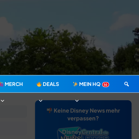
MERCH
DEALS
MEIN HQ
50
Keine Disney News mehr
verpassen?