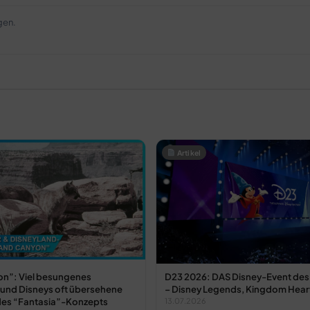
gen.
Artikel
n”: Viel besungenes
D23 2026: DAS Disney-Event des
und Disneys oft übersehene
– Disney Legends, Kingdom Hea
des “Fantasia”-Konzepts
13.07.2026