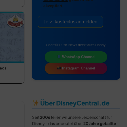
akzeptiert.
Jetzt kostenlos anmelden
Oder für Push-News direkt auf's Handy:
WhatsApp Channel
haos
Instagram Channel
Über DisneyCentral.de
Seit
2006
teilen wir unsere Leidenschaft für
Disney – das bedeutet über
20 Jahre geballte