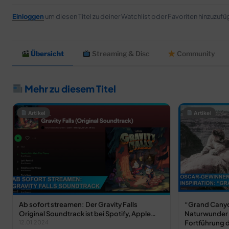
Einloggen
um diesen Titel zu deiner Watchlist oder Favoriten hinzuzufü
Übersicht
Streaming & Disc
Community
Mehr zu diesem Titel
Artikel
Artikel
Ab sofort streamen: Der Gravity Falls
“Grand Canyo
Original Soundtrack ist bei Spotify, Apple…
Naturwunder 
Fortführung 
12.01.2024