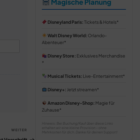
Magische Planung
Disneyland Paris:
Tickets & Hotels
Walt Disney World:
Orlando-
Abenteuer
Disney Store:
Exklusives Merchandise
Musical Tickets:
Live-Entertainment
Disney+:
Jetzt streamen
Amazon Disney-Shop:
Magie für
Zuhause
Hinweis: Bei Buchung/Kauf über diese Links
erhalten wir eine kleine Provision – ohne
Nächster
WEITER
Mehrkosten für dich. Danke für deinen Support!
Beitrag
st Vorschrift