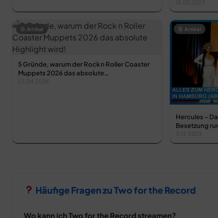
13.03.2023
Artikel
Artikel
5 Gründe, warum der Rock n Roller Coaster
Muppets 2026 das absolute…
22.04.2026
Hercules – Da
Besetzung ru
11.12.2023
Häufige Fragen zu Two for the Record
Wo kann ich Two for the Record streamen?