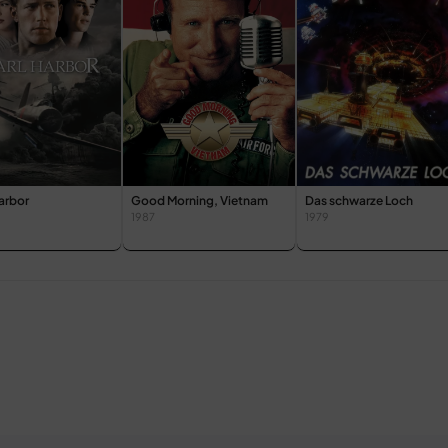
arbor
Good Morning, Vietnam
Das schwarze Loch
1987
1979