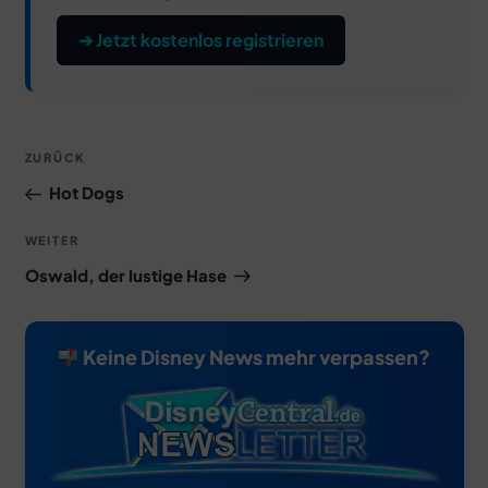
➔ Jetzt kostenlos registrieren
Beitragsnavigation
Vorheriger
ZURÜCK
Beitrag
Hot Dogs
Nächster
WEITER
Beitrag
Oswald, der lustige Hase
Keine Disney News mehr verpassen?