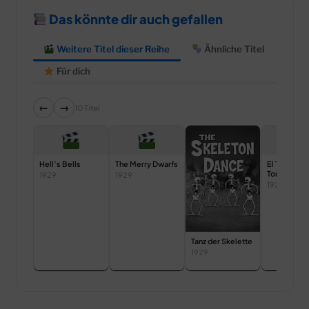
Das könnte dir auch gefallen
Weitere Titel dieser Reihe
Ähnliche Titel
Für dich
←
→
10 Titel
Hell’s Bells
The Merry Dwarfs
El Terrible
Toreador
1929
1929
1929
Tanz der Skelette
1929