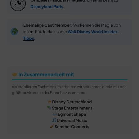
Offizielles InsidEars Mitglied:
Direkter Draht zu
Disneyland Paris
.
Ehemalige Cast Member:
Wir kennen die Magie von
innen. Entdecke unsere
Walt Disney World Insider-
Tipps
.
In Zusammenarbeit mit
Als etabliertes Fachmedium arbeiten wir seit Jahren direkt mit den
größten Akteuren der Branche zusammen:
Disney Deutschland
Stage Entertainment
Egmont Ehapa
Universal Music
Semmel Concerts