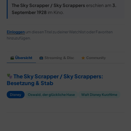
MERCH
The Sky Scrapper / Sky Scrappers
erschien am
3.
September 1928
im Kino.
DEALS
MEIN HQ
50
Einloggen
um diesen Titel zu deiner Watchlist oder Favoriten
hinzuzufügen.
Übersicht
Streaming & Disc
Community
The Sky Scrapper / Sky Scrappers:
Besetzung & Stab
Disney
Oswald, der glückliche Hase
Walt Disney Kurzfilme