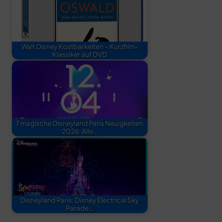
Walt Disney Kostbarkeiten – Kurzfilm-
Klassiker auf DVD
7 magische Disneyland Paris Neuigkeiten
2026: Alle…
Disneyland Paris: Disney Electrical Sky
Parade…