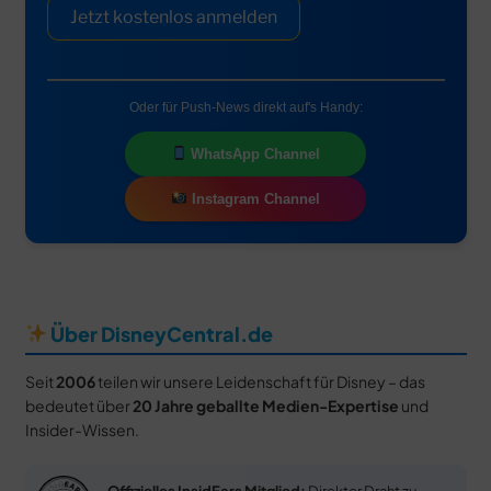
Jetzt kostenlos anmelden
Oder für Push-News direkt auf's Handy:
WhatsApp Channel
Instagram Channel
Über DisneyCentral.de
Seit
2006
teilen wir unsere Leidenschaft für Disney – das
bedeutet über
20 Jahre geballte Medien-Expertise
und
Insider-Wissen.