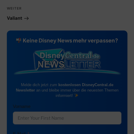
Nächster
WEITER
Beitrag
Valiant
Keine Disney News mehr verpassen?
Melde dich jetzt zum
kostenlosen DisneyCentral.de
Newsletter
an und bleibe immer über die neuesten Themen
informiert!
Vorname
E-Mail