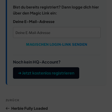
Bist du bereits registriert? Dann logge dich hier
über den Magic Link ein:
Deine E-Mail-Adresse
MAGISCHEN LOGIN-LINK SENDEN
Noch kein HQ-Account?
➔ Jetzt kostenlos registrieren
Beitragsnavigation
Vorheriger
ZURÜCK
Beitrag
Herbie Fully Loaded