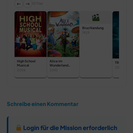
←
→
10 Titel
Bruchlandung
1929
High School
Alice im
TRON: Leg
Musical
Wunderland
2026
(Live-Action)
2006
2010
Schreibe einen Kommentar
Login für die Mission erforderlich