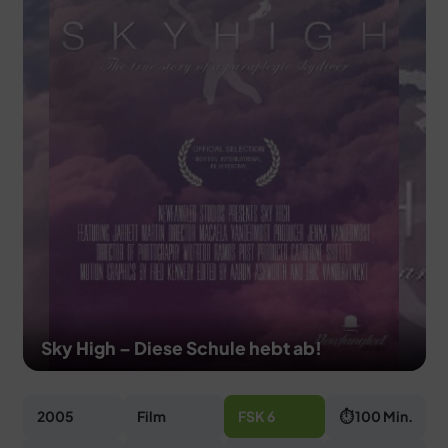
MERCH
DEALS
MEIN HQ
50
Sky High – Diese Schule hebt ab!
2005
Film
FSK 6
⏱ 100 Min.