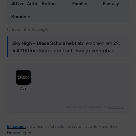
Live-Action
Action
Familie
Fantasy
Komödie
Originaltitel:
Sky High
Sky High – Diese Schule hebt ab!
erschien am
29.
Juli 2005
im Kino und ist auf Disney+ verfügbar.
Streaming-Verfügbarkeit via
JustWatch
Einloggen
um diesen Titel zu deiner Watchlist oder Favoriten
hinzuzufügen.