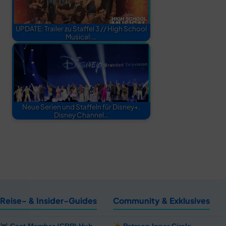
UPDATE: Trailer zu Staffel 3 // High School
Musical:…
Neue Serien und Staffeln für Disney+,
Disney Channel…
Reise- & Insider-Guides
Community & Exklusives
Cast Member (CRP) Hub
Patreon Inner Circle