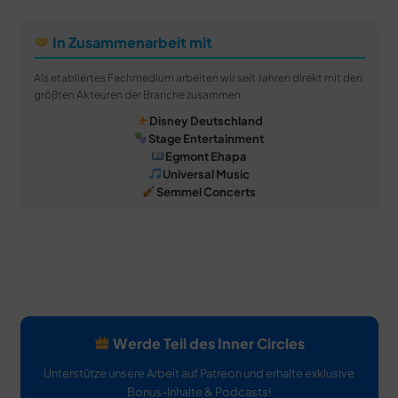
In Zusammenarbeit mit
Als etabliertes Fachmedium arbeiten wir seit Jahren direkt mit den
größten Akteuren der Branche zusammen:
Disney Deutschland
Stage Entertainment
Egmont Ehapa
Universal Music
Semmel Concerts
Werde Teil des Inner Circles
Unterstütze unsere Arbeit auf Patreon und erhalte exklusive
Bonus-Inhalte & Podcasts!