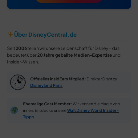
Über DisneyCentral.de
Seit
2006
teilen wir unsere Leidenschaft für Disney – das
bedeutet über
20 Jahre geballte Medien-Expertise
und
Insider-Wissen.
Offizielles InsidEars Mitglied:
Direkter Draht zu
Disneyland Paris
.
Ehemalige Cast Member:
Wir kennen die Magie von
innen. Entdecke unsere
Walt Disney World Insider-
Tipps
.