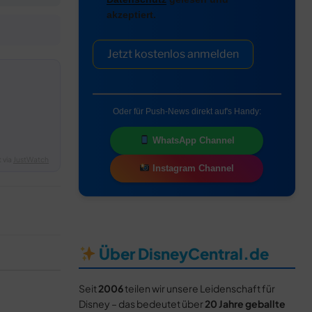
akzeptiert.
Jetzt kostenlos anmelden
Oder für Push-News direkt auf's Handy:
WhatsApp Channel
 via
JustWatch
Instagram Channel
Über DisneyCentral.de
Seit
2006
teilen wir unsere Leidenschaft für
Disney – das bedeutet über
20 Jahre geballte