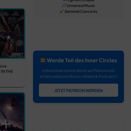
Universal Music
Semmel Concerts
Werde Teil des Inner Circles
sive
Unterstütze unsere Arbeit auf Patreon und
IN THE
erhalte exklusive Bonus-Inhalte & Podcasts!
JETZT PATREON WERDEN