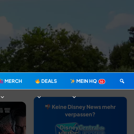
MERCH
DEALS
MEIN HQ
50
Keine Disney News mehr
verpassen?