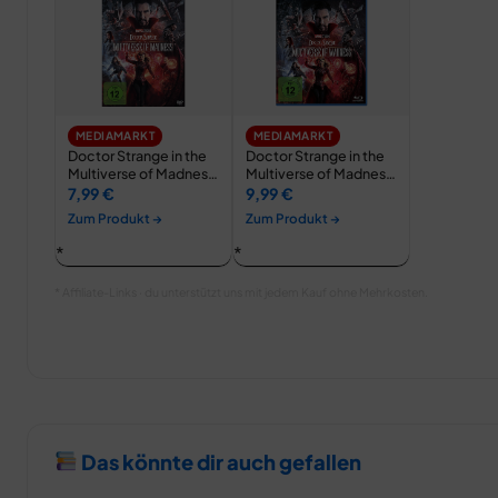
MEDIAMARKT
MEDIAMARKT
Doctor Strange in the
Doctor Strange in the
Multiverse of Madness
Multiverse of Madness
DVD
Blu-ray
7,99 €
9,99 €
Zum Produkt →
Zum Produkt →
* Affiliate-Links · du unterstützt uns mit jedem Kauf ohne Mehrkosten.
Das könnte dir auch gefallen