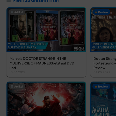
Artikel
Review
Marvels DOCTOR STRANGE IN THE
Doctor Strang
MULTIVERSE OF MADNESS jetzt auf DVD
Fortsetzung –
und…
Review
10.06.2022
04.05.2022
Artikel
Review