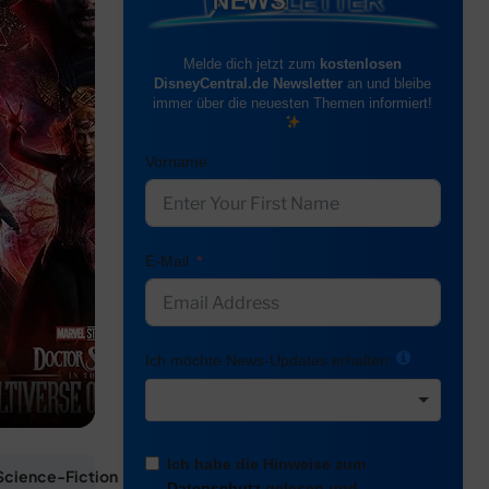
Melde dich jetzt zum
kostenlosen
DisneyCentral.de Newsletter
an und bleibe
immer über die neuesten Themen informiert!
Vorname
E-Mail
Ich möchte News-Updates erhalten:
Ich habe die Hinweise zum
Science-Fiction
Datenschutz
gelesen und