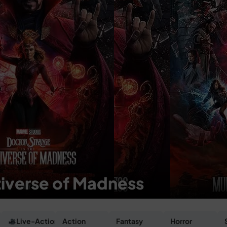
tiverse of Madness
Live-Action
Action
Fantasy
Horror