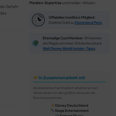
Medien-Expertise
und Insider-Wissen.
nde Gefahr
 das
Offizielles InsidEars Mitglied:
Direkter Draht zu
Disneyland Paris
.
Ehemalige Cast Member:
Wir kennen
die Magie von innen. Entdecke unsere
Walt Disney World Insider-Tipps
.
In Zusammenarbeit mit
Als etabliertes Fachmedium arbeiten wir seit
Jahren direkt mit den größten Akteuren der
Branche zusammen:
Disney Deutschland
Stage Entertainment
Egmont Ehapa