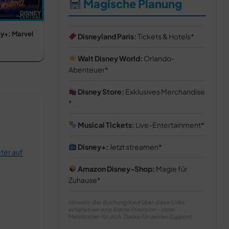
Magische Planung
ey+: Marvel
Disneyland Paris:
Tickets & Hotels
Walt Disney World:
Orlando-
Abenteuer
Disney Store:
Exklusives Merchandise
Musical Tickets:
Live-Entertainment
Disney+:
Jetzt streamen
ter auf
Amazon Disney-Shop:
Magie für
Zuhause
Hinweis: Bei Buchung/Kauf über diese Links
erhalten wir eine kleine Provision – ohne
Mehrkosten für dich. Danke für deinen Support!