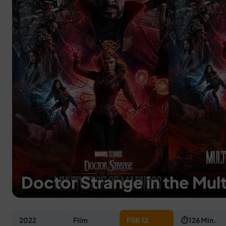
Doctor Strange in the Mul
2022
Film
FSK 12
⏱ 126 Min.