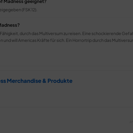
e of Madness geeignet?
reigegeben (FSK 12).
 Madness?
ähigkeit, durch das Multiversum zu reisen. Eine schockierende Gefah
nd will Americas Kräfte für sich. Ein Horrortrip durch das Multivers
ess Merchandise & Produkte
Af