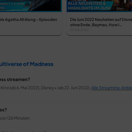
ls Agatha All Along – Episoden
Die Juni 2022 Neuheiten auf Disn
ohne Ende, Baymax, How I…
25.05.2022
ultiverse of Madness
ness streamen?
Kino (ab 6. Mai 2022), Disney+ (ab 22. Juni 2022).
Alle Streaming-Anbie
ess?
 von 126 Minuten.