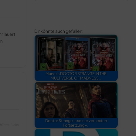
Dir könnte auch gefallen:
r lauert
um
Marvels DOCTOR STRANGE IN THE
MULTIVERSE OF MADNESS…
Doctor Strange in seiner verhexten
filiate-Links
Fortsetzung -…