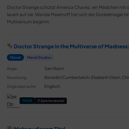
Doctor Strange schützt America Chavez, ein Mädchen mit de
lauert auf sie: Wanda Maximoff hat sich der Dunkelmagie hin
Multiversum beginnt.
Doctor Strange in the Multiverse of Madness
Marvel
Marvel Studios
Sam Raimi
Regie
Benedict Cumberbatch, Elizabeth Olsen, Chiw
Besetzung
Englisch
Originalsprache
TMDB
Synchronkartei
Mehr zu diesem Titel