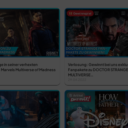
Gewinnspiel
e in seiner verhexten
Verlosung: Gewinnt bei uns exklu
 Marvels Multiverse of Madness
Fanpakete zu DOCTOR STRANGE 
MULTIVERSE…
29.04.2022
Artikel