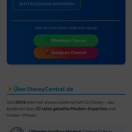
Jetzt kostenlos anmelden
Oder für Push-News direkt auf's Handy:
WhatsApp Channel
Instagram Channel
Über DisneyCentral.de
Seit
2006
teilen wir unsere Leidenschaft für Disney – das
bedeutet über
20 Jahre geballte Medien-Expertise
und
Insider-Wissen.
Offizielles InsidEars Mitglied:
Direkter Draht zu