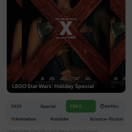
MERCH
DEALS
MEIN HQ
50
LEGO Star Wars: Holiday Special
2020
Special
FSK 0
⏱ 44 Min.
Animation
Komödie
Science-Fiction
Originaltitel:
The LEGO Star Wars Holiday Special