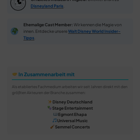
Disneyland Paris
.
Ehemalige Cast Member:
Wir kennen die Magie von
innen. Entdecke unsere
Walt Disney World Insider-
Tipps
.
In Zusammenarbeit mit
Als etabliertes Fachmedium arbeiten wir seit Jahren direkt mit den
größten Akteuren der Branche zusammen:
Disney Deutschland
Stage Entertainment
Egmont Ehapa
Universal Music
Semmel Concerts