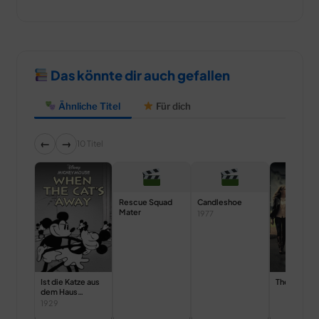
Das könnte dir auch gefallen
Ähnliche Titel
Für dich
←
→
10 Titel
Rescue Squad
Candleshoe
Mater
1977
Ist die Katze aus
The Game
dem Haus…
1929