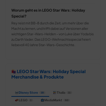
Worum geht es in LEGO Star Wars: Holiday
Special?
Rey reist mit BB-8 durch die Zeit, um mehr über die
Macht zu lernen, und trifft dabei auf Versionen aller
wichtigen Star-Wars-Helden – von Luke über Yoda bis
zu Darth Vader. Das LEGO-Weihnachtsspecial feiert
liebevoll 40 Jahre Star-Wars-Geschichte.
LEGO Star Wars: Holiday Special
Merchandise & Produkte
Disney Store
Thalia
18
11
LEGO
MediaMarkt
1
60