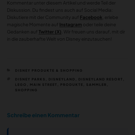
Kommentar unter diesem Artikel und werde Teil der
Diskussion. Du findest uns auch auf Social Media:
Diskutiere mit der Community auf
Facebook
, erlebe
magische Momente auf
Instagram
oder teile deine
Gedanken auf
Twitter (X)
. Wir freuen uns darauf, mit dir
in die zauberhafte Welt von Disney einzutauchen!
KATEGORIEN
DISNEY PRODUKTE & SHOPPING
SCHLAGWÖRTER
DISNEY PARKS
,
DISNEYLAND
,
DISNEYLAND RESORT
,
LEGO
,
MAIN STREET
,
PRODUKTE
,
SAMMLER
,
SHOPPING
Schreibe einen Kommentar