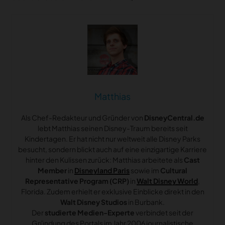
Matthias
Als Chef-Redakteur und Gründer von
DisneyCentral.de
lebt Matthias seinen Disney-Traum bereits seit
Kindertagen. Er hat nicht nur weltweit alle Disney Parks
besucht, sondern blickt auch auf eine einzigartige Karriere
hinter den Kulissen zurück: Matthias arbeitete als
Cast
Member
in
Disneyland Paris
sowie im
Cultural
Representative Program (CRP)
in
Walt Disney World
,
Florida. Zudem erhielt er exklusive Einblicke direkt in den
Walt Disney Studios
in Burbank.
Der
studierte Medien-Experte
verbindet seit der
Gründung des Portals im Jahr 2006 journalistische