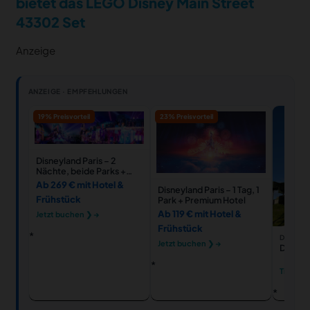
bietet das LEGO Disney Main Street
43302 Set
Anzeige
ANZEIGE · EMPFEHLUNGEN
19% Preisvorteil
23% Preisvorteil
Disneyland Paris – 2
Nächte, beide Parks +
Hotel
Ab 269 € mit Hotel &
Disneyland Paris – 1 Tag, 1
Frühstück
Park + Premium Hotel
Ab 119 € mit Hotel &
Jetzt buchen ❯ →
Frühstück
DISNEYL
Jetzt buchen ❯ →
Disneyl
Tickets