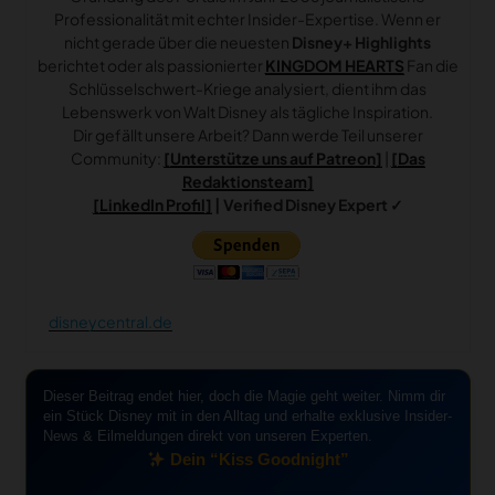
Professionalität mit echter Insider-Expertise. Wenn er
nicht gerade über die neuesten
Disney+ Highlights
berichtet oder als passionierter
KINGDOM HEARTS
Fan die
Schlüsselschwert-Kriege analysiert, dient ihm das
Lebenswerk von Walt Disney als tägliche Inspiration.
Dir gefällt unsere Arbeit? Dann werde Teil unserer
Community:
[Unterstütze uns auf Patreon]
|
[Das
Redaktionsteam]
[LinkedIn Profil]
| Verified Disney Expert ✓
disneycentral.de
Dieser Beitrag endet hier, doch die Magie geht weiter. Nimm dir
ein Stück Disney mit in den Alltag und erhalte exklusive Insider-
News & Eilmeldungen direkt von unseren Experten.
Dein “Kiss Goodnight”