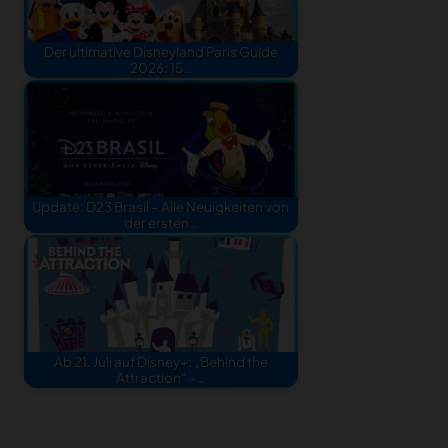
Der ultimative Disneyland Paris Guide
2026: 15…
Update: D23 Brasil – Alle Neuigkeiten von
der ersten…
Ab 21. Juli auf Disney+: „Behind the
Attraction“ -…