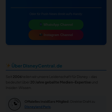
Oder für Push-News direkt auf's Handy:
WhatsApp Channel
Instagram Channel
Über DisneyCentral.de
Seit
2006
teilen wir unsere Leidenschaft für Disney – das
bedeutet über
20 Jahre geballte Medien-Expertise
und
Insider-Wissen.
Offizielles InsidEars Mitglied:
Direkter Draht zu
Disneyland Paris
.