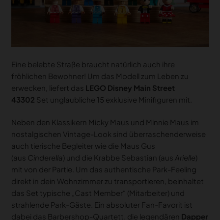
Eine belebte Straße braucht natürlich auch ihre
fröhlichen Bewohner! Um das Modell zum Leben zu
erwecken, liefert das
LEGO Disney Main Street
43302
Set unglaubliche 15 exklusive Minifiguren mit.
Neben den Klassikern Micky Maus und Minnie Maus im
nostalgischen Vintage-Look sind überraschenderweise
auch tierische Begleiter wie die Maus Gus
(aus
Cinderella
) und die Krabbe Sebastian (aus
Arielle
)
mit von der Partie. Um das authentische Park-Feeling
direkt in dein Wohnzimmer zu transportieren, beinhaltet
das Set typische „Cast Member“ (Mitarbeiter) und
strahlende Park-Gäste. Ein absoluter Fan-Favorit ist
dabei das Barbershop-Quartett, die legendären
Dapper