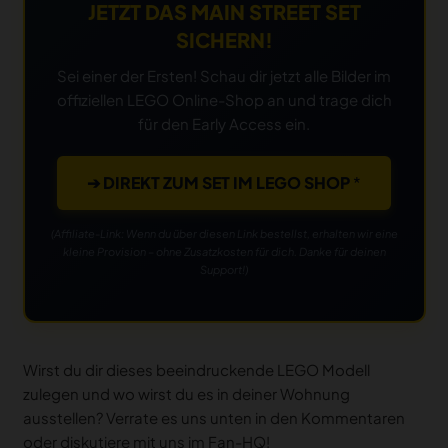
JETZT DAS MAIN STREET SET
SICHERN!
Sei einer der Ersten! Schau dir jetzt alle Bilder im
offiziellen LEGO Online-Shop an und trage dich
für den Early Access ein.
➔ DIREKT ZUM SET IM LEGO SHOP
(Affiliate-Link: Wenn du über diesen Link bestellst, erhalten wir eine
kleine Provision – ohne Zusatzkosten für dich. Danke für deinen
Support!)
Wirst du dir dieses beeindruckende LEGO Modell
zulegen und wo wirst du es in deiner Wohnung
ausstellen? Verrate es uns unten in den Kommentaren
oder diskutiere mit uns im Fan-HQ!