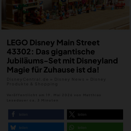
MERCH
DEALS
MEIN HQ
50
LEGO Disney Main Street
43302: Das gigantische
Jubiläums-Set mit Disneyland
Magie für Zuhause ist da!
DisneyCentral.de
»
Disney News
»
Disney
Produkte & Shopping
Veröffentlicht am 19. Mai 2026
von
Matthias
Lesedauer ca. 3 Minuten
teilen
teilen
teilen
teilen