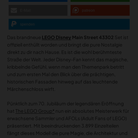
E-Mail
patreon
spenden
Das brandneue
LEGO Disney
Main Street 43302
Set ist
offiziell enthüllt worden und bringt die pure Nostalgie
direkt zu dir nach Hause. Es ist die wohl berühmteste
Straße der Welt. Jeder Disney-Fan kennt das magische,
kribbelnde Gefühl, wenn man den Themenpark betritt
und zum ersten Mal den Blick über die prächtigen,
historischen Fassaden hinweg auf das leuchtende
Märchenschloss wirft.
Pünktlich zum 70. Jubiläum der legendären Eröffnung
hat
The LEGO Group
nun ein absolutes Meisterwerk für
erwachsene Sammler und AFOLs (Adult Fans of LEGO)
präsentiert. Mit beeindruckenden 3.899 Einzelteilen
fängt dieses Modell die pure Magie, die Architektur und