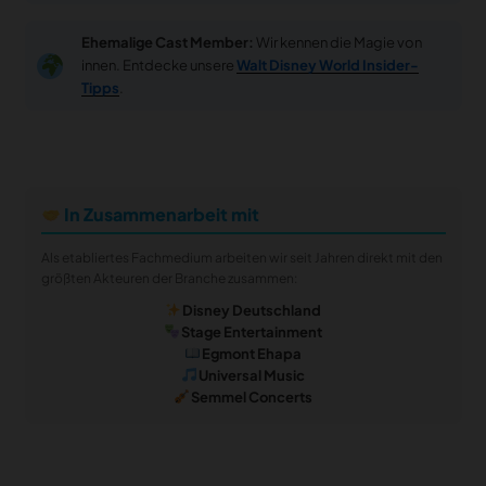
Ehemalige Cast Member:
Wir kennen die Magie von
innen. Entdecke unsere
Walt Disney World Insider-
Tipps
.
In Zusammenarbeit mit
Als etabliertes Fachmedium arbeiten wir seit Jahren direkt mit den
größten Akteuren der Branche zusammen:
Disney Deutschland
Stage Entertainment
Egmont Ehapa
Universal Music
Semmel Concerts