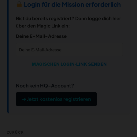
Login für die Mission erforderlich
Bist du bereits registriert? Dann logge dich hier
über den Magic Link ein:
Deine E-Mail-Adresse
MAGISCHEN LOGIN-LINK SENDEN
Noch kein HQ-Account?
➔ Jetzt kostenlos registrieren
Beitragsnavigation
Vorheriger
ZURÜCK