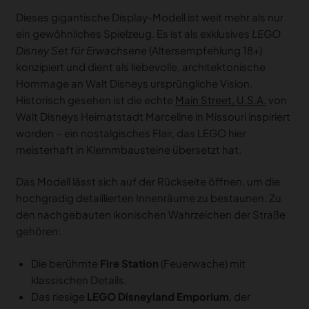
Dieses gigantische Display-Modell ist weit mehr als nur
ein gewöhnliches Spielzeug. Es ist als exklusives
LEGO
Disney Set für Erwachsene
(Altersempfehlung 18+)
konzipiert und dient als liebevolle, architektonische
Hommage an Walt Disneys ursprüngliche Vision.
Historisch gesehen ist die echte
Main Street, U.S.A.
von
Walt Disneys Heimatstadt Marceline in Missouri inspiriert
worden – ein nostalgisches Flair, das LEGO hier
meisterhaft in Klemmbausteine übersetzt hat.
Das Modell lässt sich auf der Rückseite öffnen, um die
hochgradig detaillierten Innenräume zu bestaunen. Zu
den nachgebauten ikonischen Wahrzeichen der Straße
gehören:
Die berühmte
Fire Station
(Feuerwache) mit
klassischen Details.
Das riesige
LEGO Disneyland Emporium
, der