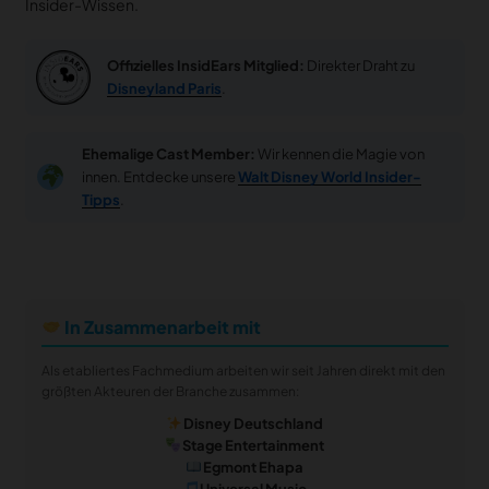
Insider-Wissen.
Offizielles InsidEars Mitglied:
Direkter Draht zu
Disneyland Paris
.
Ehemalige Cast Member:
Wir kennen die Magie von
innen. Entdecke unsere
Walt Disney World Insider-
Tipps
.
In Zusammenarbeit mit
Als etabliertes Fachmedium arbeiten wir seit Jahren direkt mit den
größten Akteuren der Branche zusammen:
Disney Deutschland
Stage Entertainment
Egmont Ehapa
Universal Music