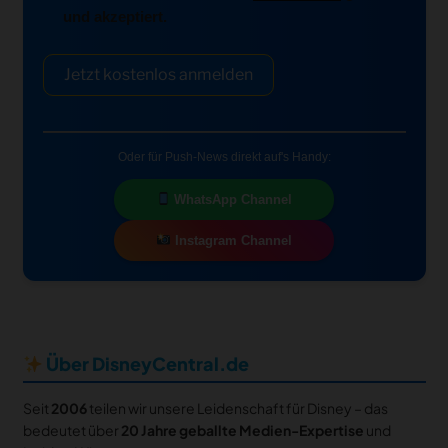
und akzeptiert.
Jetzt kostenlos anmelden
Oder für Push-News direkt auf's Handy:
WhatsApp Channel
Instagram Channel
Über DisneyCentral.de
Seit
2006
teilen wir unsere Leidenschaft für Disney – das
bedeutet über
20 Jahre geballte Medien-Expertise
und