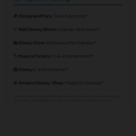
Disneyland Paris:
Tickets & Hotels
Walt Disney World:
Orlando-Abenteuer
Disney Store:
Exklusives Merchandise
Musical Tickets:
Live-Entertainment
Disney+:
Jetzt streamen
Amazon Disney-Shop:
Magie für Zuhause
Hinweis: Bei Buchung/Kauf über diese Links erhalten wir eine kleine
Provision – ohne Mehrkosten für dich. Danke für deinen Support!