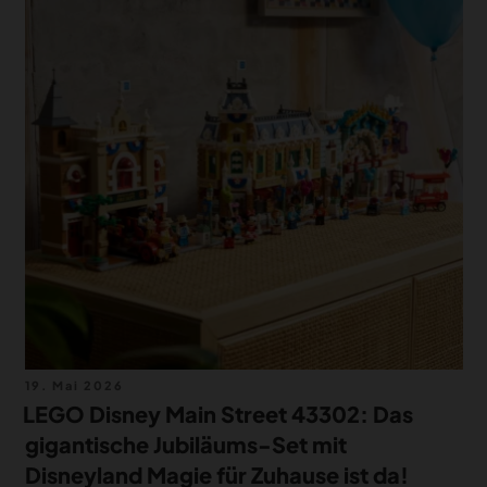
MERCH
DEALS
MEIN HQ
50
Veröffentlicht
19. Mai 2026
am
LEGO Disney Main Street 43302: Das
gigantische Jubiläums-Set mit
Disneyland Magie für Zuhause ist da!