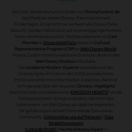
Als Chef-Redakteur und Gründer von
DisneyCentral.de
lebt Matthias seinen Disney-Traum bereits seit
Kindertagen. Er hat nicht nur weltweit alle Disney Parks
besucht, sondern blickt auch auf eine einzigartige Karriere
hinter den Kulissen zurück: Matthias arbeitete als
Cast
Member
in
Disneyland Paris
sowie im
Cultural
Representative Program (CRP)
in
Walt Disney World
,
Florida. Zudem erhielt er exklusive Einblicke direkt in den
Walt Disney Studios
in Burbank.
Der
studierte Medien-Experte
verbindet seit der
Gründung des Portals im Jahr 2006 journalistische
Professionalität mit echter Insider-Expertise. Wenn er
nicht gerade über die neuesten
Disney+ Highlights
berichtet oder als passionierter
KINGDOM HEARTS
Fan die
Schlüsselschwert-Kriege analysiert, dient ihm das
Lebenswerk von Walt Disney als tägliche Inspiration.
Dir gefällt unsere Arbeit? Dann werde Teil unserer
Community:
[Unterstütze uns auf Patreon]
|
[Das
Redaktionsteam]
[LinkedIn Profil]
| Verified Disney Expert ✓