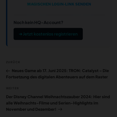
MAGISCHEN LOGIN-LINK SENDEN
Noch kein HQ-Account?
➔ Jetzt kostenlos registrieren
Beitragsnavigation
Vorheriger
ZURÜCK
Beitrag
Neues Game ab 17. Juni 2025: TRON: Catalyst – Die
Fortsetzung des digitalen Abenteuers auf dem Raster
Nächster
WEITER
Beitrag
Der Disney Channel Weihnachtszauber 2024: Hier sind
alle Weihnachts-Filme und Serien-Highlights im
November und Dezember!