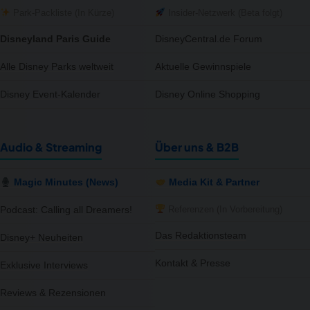
Park-Packliste (In Kürze)
Insider-Netzwerk (Beta folgt)
Disneyland Paris Guide
DisneyCentral.de Forum
Alle Disney Parks weltweit
Aktuelle Gewinnspiele
Disney Event-Kalender
Disney Online Shopping
Audio & Streaming
Über uns & B2B
Magic Minutes (News)
Media Kit & Partner
Referenzen (In Vorbereitung)
Podcast: Calling all Dreamers!
Das Redaktionsteam
Disney+ Neuheiten
Kontakt & Presse
Exklusive Interviews
notifications
close
Reviews & Rezensionen
Wir haben 5 neue Produkte für dich gefunden – schau rein!