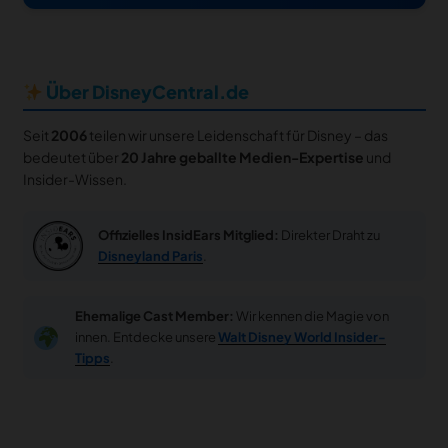
Über DisneyCentral.de
Seit
2006
teilen wir unsere Leidenschaft für Disney – das
bedeutet über
20 Jahre geballte Medien-Expertise
und
Insider-Wissen.
Offizielles InsidEars Mitglied:
Direkter Draht zu
Disneyland Paris
.
Ehemalige Cast Member:
Wir kennen die Magie von
innen. Entdecke unsere
Walt Disney World Insider-
Tipps
.