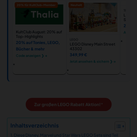
20% für KultClub-Member
Neuheit
THALIA
LEGO B
Stranda
für Kle
24,49 
KultClub August: 20% auf
Ansehe
Top-Highlights
LEGO
20% auf Tonies, LEGO,
LEGO Disney Main Street
43302
Bücher & mehr
349,99 €
Code anzeigen ❯ →
Jetzt ansehen & sichern ❯ →
Zur großen LEGO Rabatt Aktion!
Inhaltsverzeichnis
Diese Disney, Marvel und Star Wars LEGO Sets sind Teil