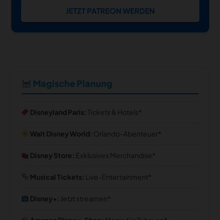
JETZT PATREON WERDEN
Magische Planung
Disneyland Paris:
Tickets & Hotels
Walt Disney World:
Orlando-Abenteuer
Disney Store:
Exklusives Merchandise
Musical Tickets:
Live-Entertainment
Disney+:
Jetzt streamen
Amazon Disney-Shop:
Magie für Zuhause