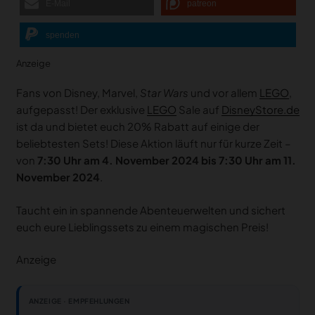
E-Mail
patreon
spenden
Anzeige
Fans von Disney, Marvel,
Star Wars
und vor allem
LEGO
,
aufgepasst! Der exklusive
LEGO
Sale auf
DisneyStore.de
ist da und bietet euch 20% Rabatt auf einige der
beliebtesten Sets! Diese Aktion läuft nur für kurze Zeit –
von
7:30 Uhr am 4. November 2024 bis 7:30 Uhr am 11.
November 2024
.
Taucht ein in spannende Abenteuerwelten und sichert
euch eure Lieblingssets zu einem magischen Preis!
Anzeige
ANZEIGE · EMPFEHLUNGEN