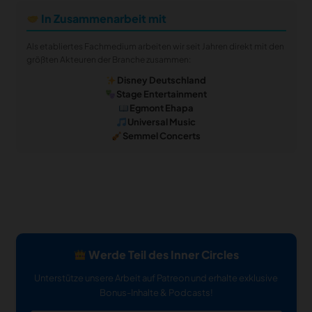
In Zusammenarbeit mit
Als etabliertes Fachmedium arbeiten wir seit Jahren direkt mit den
größten Akteuren der Branche zusammen:
Disney Deutschland
Stage Entertainment
Egmont Ehapa
Universal Music
Semmel Concerts
Werde Teil des Inner Circles
Unterstütze unsere Arbeit auf Patreon und erhalte exklusive
Bonus-Inhalte & Podcasts!