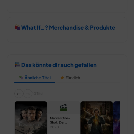
What If…? Merchandise & Produkte
Das könnte dir auch gefallen
Ähnliche Titel
Für dich
←
→
10 Titel
Marvel One-
Shot: Der
Mandarin
2020