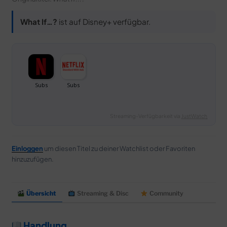
What If…?
ist auf Disney+ verfügbar.
Streaming-Verfügbarkeit via
JustWatch
Einloggen
um diesen Titel zu deiner Watchlist oder Favoriten
hinzuzufügen.
Übersicht
Streaming & Disc
Community
Handlung