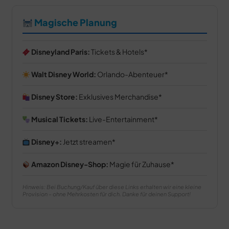
Magische Planung
Disneyland Paris:
Tickets & Hotels
Walt Disney World:
Orlando-Abenteuer
Disney Store:
Exklusives Merchandise
Musical Tickets:
Live-Entertainment
Disney+:
Jetzt streamen
Amazon Disney-Shop:
Magie für Zuhause
Hinweis: Bei Buchung/Kauf über diese Links erhalten wir eine kleine
Provision – ohne Mehrkosten für dich. Danke für deinen Support!