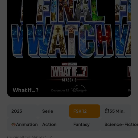
MERCH
DEALS
MEIN HQ
50
What If…?
2023
Serie
FSK 12
⏱ 35 Min.
Animation
Action
Fantasy
Science-Fictio
Originaltitel:
What If...?