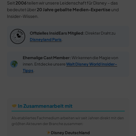
Seit
2006
teilen wir unsere Leidenschaft für Disney – das
bedeutet über
20 Jahre geballte Medien-Expertise
und
Insider-Wissen.
Offizielles InsidEars Mitglied:
Direkter Draht zu
Disneyland Paris
.
Ehemalige Cast Member:
Wir kennen die Magie von
innen. Entdecke unsere
Walt Disney World Insider-
Tipps
.
In Zusammenarbeit mit
Als etabliertes Fachmedium arbeiten wir seit Jahren direkt mit den
größten Akteuren der Branche zusammen:
Disney Deutschland