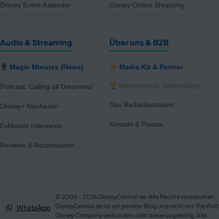
Disney Event-Kalender
Disney Online Shopping
Audio & Streaming
Über uns & B2B
Magic Minutes (News)
Media Kit & Partner
Referenzen (In Vorbereitung)
Podcast: Calling all Dreamers!
Das Redaktionsteam
Disney+ Neuheiten
Kontakt & Presse
Exklusive Interviews
Reviews & Rezensionen
© 2006 – 2026 DisneyCentral.de. Alle Rechte vorbehalten.
notifications
close
DisneyCentral.de ist ein privater Blog und nicht mit The Walt
WhatsApp
Disney Company verbunden oder dieser zugehörig. Alle