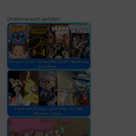
Dir könnte auch gefallen:
Disney Comic-Schau Mai 2024: Never say
goodbye…
Hase auf Disney+ gesichtet: Auf der
(Möhren-)Spur…