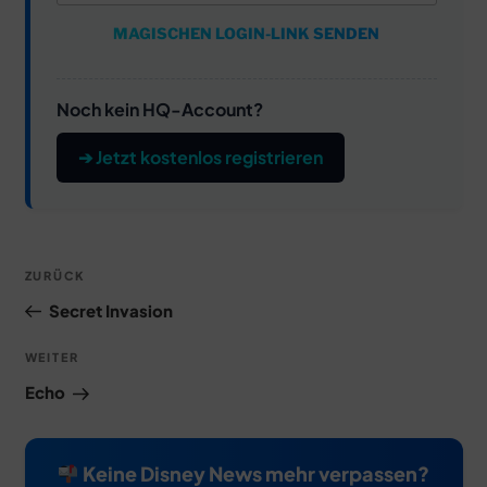
MAGISCHEN LOGIN-LINK SENDEN
Noch kein HQ-Account?
➔ Jetzt kostenlos registrieren
Beitragsnavigation
Vorheriger
ZURÜCK
Beitrag
Secret Invasion
Nächster
WEITER
Beitrag
Echo
Keine Disney News mehr verpassen?