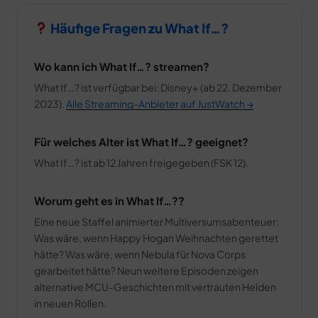
Häufige Fragen zu What If…?
Wo kann ich What If…? streamen?
What If…? ist verfügbar bei: Disney+ (ab 22. Dezember
2023).
Alle Streaming-Anbieter auf JustWatch →
Für welches Alter ist What If…? geeignet?
What If…? ist ab 12 Jahren freigegeben (FSK 12).
Worum geht es in What If…??
Eine neue Staffel animierter Multiversumsabenteuer:
Was wäre, wenn Happy Hogan Weihnachten gerettet
hätte? Was wäre, wenn Nebula für Nova Corps
gearbeitet hätte? Neun weitere Episoden zeigen
alternative MCU-Geschichten mit vertrauten Helden
in neuen Rollen.