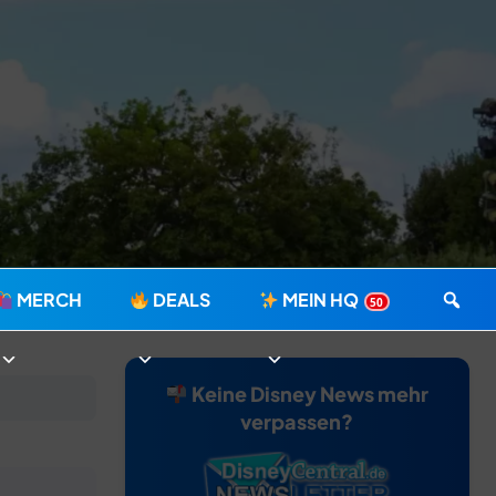
MERCH
DEALS
MEIN HQ
50
Keine Disney News mehr
verpassen?