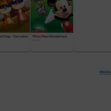
nd Chap – Das Leben
Micky Maus Wunderhaus
2006
Alle Go