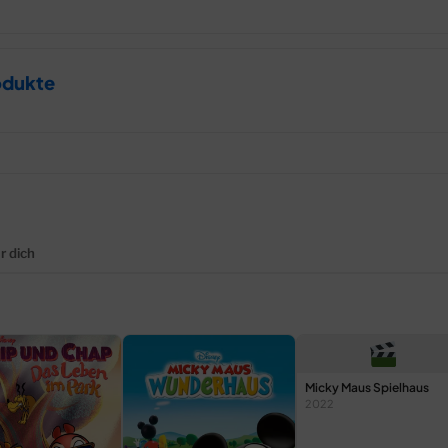
odukte
r dich
Micky Maus Spielhaus
2022