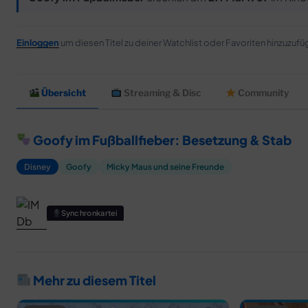
Einloggen
um diesen Titel zu deiner Watchlist oder Favoriten hinzuzufü
Übersicht
Streaming & Disc
Community
Goofy im Fußballfieber: Besetzung & Stab
Disney
Goofy
Micky Maus und seine Freunde
Synchronkartei
Mehr zu diesem Titel