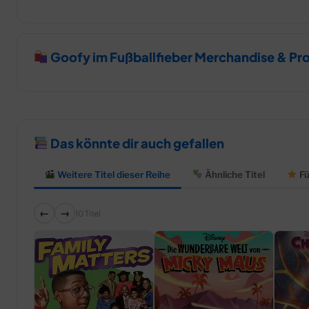
Goofy im Fußballfieber Merchandise & Pr
Das könnte dir auch gefallen
Weitere Titel dieser Reihe
Ähnliche Titel
Fü
←
→
10 Titel