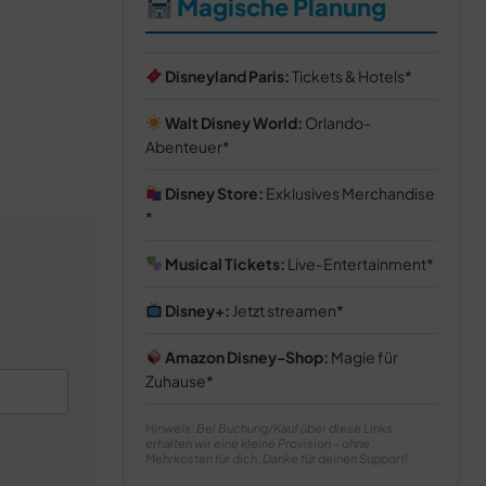
Magische Planung
Disneyland Paris:
Tickets & Hotels
Walt Disney World:
Orlando-
Abenteuer
Disney Store:
Exklusives Merchandise
Musical Tickets:
Live-Entertainment
Disney+:
Jetzt streamen
Amazon Disney-Shop:
Magie für
Zuhause
Hinweis: Bei Buchung/Kauf über diese Links
erhalten wir eine kleine Provision – ohne
Mehrkosten für dich. Danke für deinen Support!