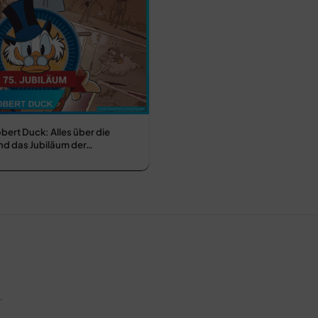
bert Duck: Alles über die
nd das Jubiläum der…
.