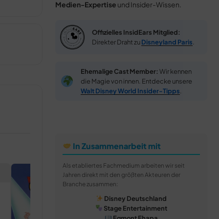
Medien-Expertise
und Insider-Wissen.
Offizielles InsidEars Mitglied:
Direkter Draht zu
Disneyland Paris
.
Ehemalige Cast Member:
Wir kennen
die Magie von innen. Entdecke unsere
Walt Disney World Insider-Tipps
.
In Zusammenarbeit mit
Als etabliertes Fachmedium arbeiten wir seit
Jahren direkt mit den größten Akteuren der
Branche zusammen:
Disney Deutschland
Stage Entertainment
Egmont Ehapa