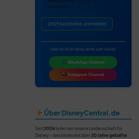
akzeptiert.
Jetzt kostenlos anmelden
Oder für Push-News direkt auf's Handy:
WhatsApp Channel
Instagram Channel
Über DisneyCentral.de
Seit
2006
teilen wir unsere Leidenschaft für
Disney – das bedeutet über
20 Jahre geballte