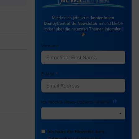
Melde dich jetzt zum
kostenlosen
DisneyCentral.de Newsletter
an und bleibe
immer über die neuesten Themen informiert!
Vorname
E-Mail
Ich möchte News-Updates erhalten:
Ich habe die Hinweise zum
Datenschutz
gelesen und