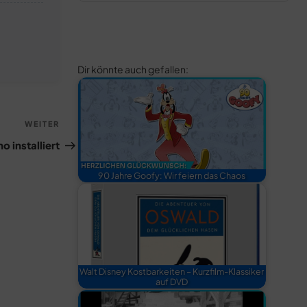
Dir könnte auch gefallen:
Nächster
WEITER
Beitrag
 installiert
90 Jahre Goofy: Wir feiern das Chaos
Walt Disney Kostbarkeiten – Kurzfilm-Klassiker
auf DVD