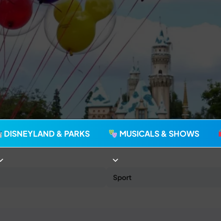
agie seit 2006
DISNEYLAND & PARKS
MUSICALS & SHOWS
Sport
.