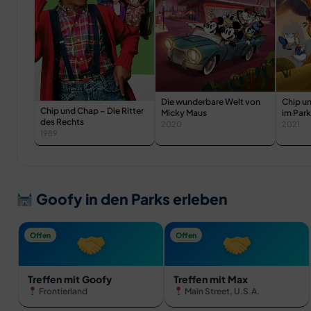
Die wunderbare Welt von
Chip u
Chip und Chap – Die Ritter
Micky Maus
im Park
des Rechts
2020
2021
1989
Goofy in den Parks erleben
Offen
Offen
Treffen mit Goofy
Treffen mit Max
Frontierland
Main Street, U.S.A.