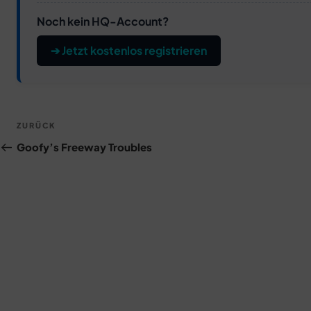
Noch kein HQ-Account?
➔ Jetzt kostenlos registrieren
Beitragsnavigation
Vorheriger
ZURÜCK
Beitrag
Goofy’s Freeway Troubles